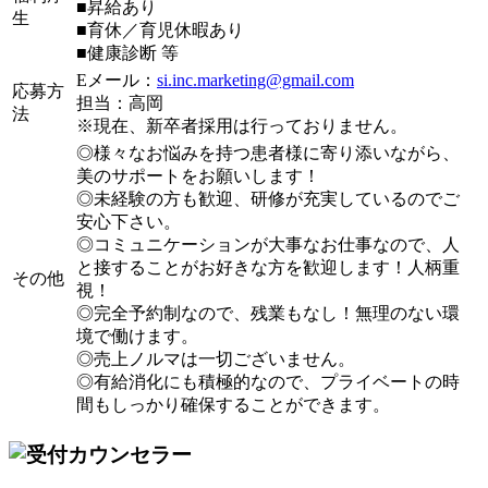
■昇給あり
生
■育休／育児休暇あり
■健康診断 等
Eメール：
si.inc.marketing@gmail.com
応募方
担当：高岡
法
※現在、新卒者採用は行っておりません。
◎様々なお悩みを持つ患者様に寄り添いながら、
美のサポートをお願いします！
◎未経験の方も歓迎、研修が充実しているのでご
安心下さい。
◎コミュニケーションが大事なお仕事なので、人
と接することがお好きな方を歓迎します！人柄重
その他
視！
◎完全予約制なので、残業もなし！無理のない環
境で働けます。
◎売上ノルマは一切ございません。
◎有給消化にも積極的なので、プライベートの時
間もしっかり確保することができます。