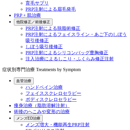
育毛サプリ
PRP注射による眉毛発毛
PRP + 肌治療
他院修正／術後修正
PRP注射による脱脂術修正
PRP注射によるフェイスライン・あご下のしぼう
吸引後修正
しぼう吸引後修正
PRP注射によるシリコンバッグ豊胸修正
注入治療によるしこり・ふくらみ修正注射
症状別専門治療
Treatments by Symptom
血管治療
ハンドベイン治療
フェイススクレロセラピー
ボディスクレロセラピー
痩身治療（脂肪溶解注射）
術後のへこみや変形の治療
メンズED治療
メンズ増大・機能再生PRP注射