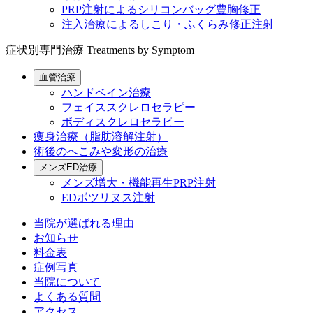
PRP注射によるシリコンバッグ豊胸修正
注入治療によるしこり・ふくらみ修正注射
症状別専門治療
Treatments by Symptom
血管治療
ハンドベイン治療
フェイススクレロセラピー
ボディスクレロセラピー
痩身治療（脂肪溶解注射）
術後のへこみや変形の治療
メンズED治療
メンズ増大・機能再生PRP注射
EDボツリヌス注射
当院が選ばれる理由
お知らせ
料金表
症例写真
当院について
よくある質問
アクセス