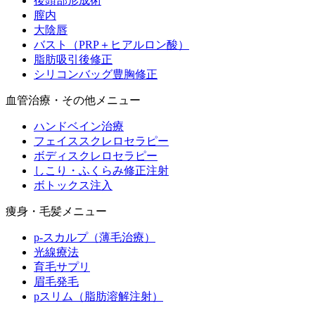
後頭部形成術
膣内
大陰唇
バスト（PRP＋ヒアルロン酸）
脂肪吸引後修正
シリコンバッグ豊胸修正
血管治療・その他メニュー
ハンドベイン治療
フェイススクレロセラピー
ボディスクレロセラピー
しこり・ふくらみ修正注射
ボトックス注入
痩身・毛髪メニュー
p-スカルプ（薄毛治療）
光線療法
育毛サプリ
眉毛発毛
pスリム（脂肪溶解注射）