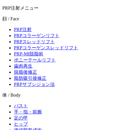
PRP注射メニュー
顔 / Face
PRP注射
PRPコラーゲンリフト
PRPスレッドリフト
PRPコラーゲンスレッドリフト
PRP-MI脱脂術
ポニーテールリフト
歯肉再生
脱脂後修正
脂肪吸引後修正
PRPサブシジョン法
体 / Body
バスト
手・指・前腕
足の甲
ヒップ