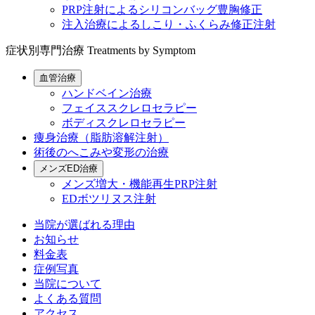
PRP注射によるシリコンバッグ豊胸修正
注入治療によるしこり・ふくらみ修正注射
症状別専門治療
Treatments by Symptom
血管治療
ハンドベイン治療
フェイススクレロセラピー
ボディスクレロセラピー
痩身治療（脂肪溶解注射）
術後のへこみや変形の治療
メンズED治療
メンズ増大・機能再生PRP注射
EDボツリヌス注射
当院が選ばれる理由
お知らせ
料金表
症例写真
当院について
よくある質問
アクセス