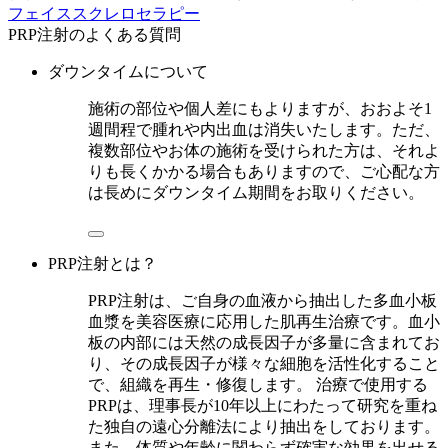
フェイススクレロセラピー
PRP注射のよくある質問
ダウンタイムについて
施術の部位や個人差にもよりますが、おおよそ1
週間程で腫れや内出血は消失いたします。ただ、
複数部位やお体の施術を受けられた方は、それよ
りも長くかかる場合もありますので、ご心配な方
は長めにダウンタイム期間をお取りください。
PRP注射とは？
PRP注射は、ご自身の血液から抽出した多血小板
血漿を美容医療に応用した肌再生治療です。血小
板の内部には天然の成長因子が多量に含まれてお
り、その成長因子が様々な細胞を活性化すること
で、組織を再生・修復します。 治療で使用する
PRPは、理事長が10年以上にわたって研究を重ね
た独自の遠心分離法により抽出をしております。
また、体質や年齢に関わらず確実な効果を出せる