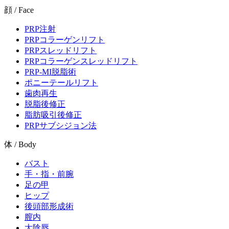
顔 / Face
PRP注射
PRPコラーゲンリフト
PRPスレッドリフト
PRPコラーゲンスレッドリフト
PRP-MI脱脂術
ポニーテールリフト
歯肉再生
脱脂後修正
脂肪吸引後修正
PRPサブシジョン法
体 / Body
バスト
手・指・前腕
足の甲
ヒップ
後頭部形成術
膣内
大陰唇