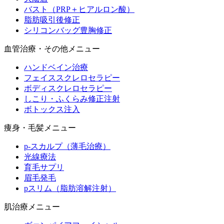
バスト（PRP＋ヒアルロン酸）
脂肪吸引後修正
シリコンバッグ豊胸修正
血管治療・その他メニュー
ハンドベイン治療
フェイススクレロセラピー
ボディスクレロセラピー
しこり・ふくらみ修正注射
ボトックス注入
痩身・毛髪メニュー
p-スカルプ（薄毛治療）
光線療法
育毛サプリ
眉毛発毛
pスリム（脂肪溶解注射）
肌治療メニュー