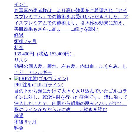
イン）
お写真の患者様は、より高い効果をご希望され「アイ
スプレミアム」での施術をお受けいただきました。 ア
イスプレミアムでの施術より、引き締め効果に加え、
美肌効果もさらに高ま ...続きを読む
経過
術後 7ヶ月
料金
139,400円（税込 153,400円）
リスク
効果の個人差、腫れ、左右差、内出血、ふくらみ、し
こり、アレルギー
PRP注射(ゴルゴライン)
目の下から頬にかけて大きく入り込んでいたゴルゴラ
インに対し、PRP注射を行った症例です。 溝に沿って
注入したことで、内側から組織の厚みとハリがでて、
影のラインがなだらかに改 ...続きを読む
経過
術後 6ヶ月
料金