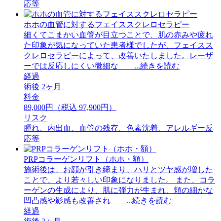
応等
ホホの血管に対するフェイススクレロセラピー
細くてこまかい血管が目立つことで、肌の赤みや疲れ
た印象が気になっていた患者様でしたが、フェイスス
クレロセラピーによって、改善いたしました。レーザ
ーでは反応しにくい微細な ...続きを読む
経過
術後 2ヶ月
料金
89,000円（税込 97,900円）
リスク
腫れ、内出血、血管の残存、色素沈着、アレルギー反
応等
PRPコラーゲンリフト（ホホ・額）
施術後は、お顔が引き締まり、ハリとツヤ感が増した
ことで、より若々しい印象になりました。 また、コラ
ーゲンの生成により、肌に弾力が生まれ、頬の細かな
凹凸感や影感も改善され ...続きを読む
経過