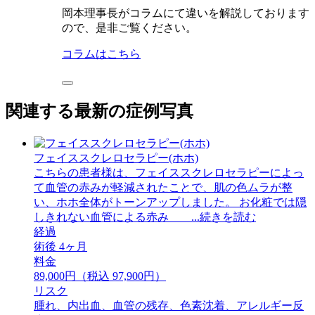
岡本理事長がコラムにて違いを解説しております
ので、是非ご覧ください。
コラムはこちら
関連する最新の症例写真
フェイススクレロセラピー(ホホ)
こちらの患者様は、フェイススクレロセラピーによっ
て血管の赤みが軽減されたことで、肌の色ムラが整
い、ホホ全体がトーンアップしました。 ⁡お化粧では隠
しきれない血管による赤み ...続きを読む
経過
術後 4ヶ月
料金
89,000円（税込 97,900円）
リスク
腫れ、内出血、血管の残存、色素沈着、アレルギー反