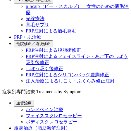
p-Scalp（ピー・スカルプ） – 女性のための薄毛治
療
光線療法
育毛サプリ
PRP注射による眉毛発毛
PRP + 肌治療
他院修正／術後修正
PRP注射による脱脂術修正
PRP注射によるフェイスライン・あご下のしぼう
吸引後修正
しぼう吸引後修正
PRP注射によるシリコンバッグ豊胸修正
注入治療によるしこり・ふくらみ修正注射
症状別専門治療
Treatments by Symptom
血管治療
ハンドベイン治療
フェイススクレロセラピー
ボディスクレロセラピー
痩身治療（脂肪溶解注射）