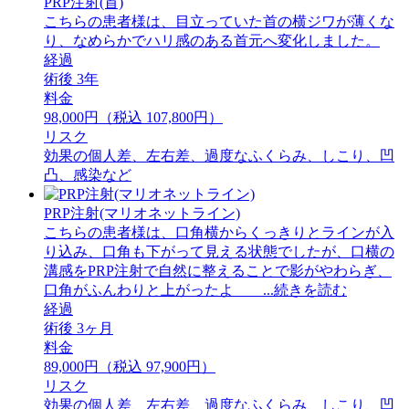
PRP注射(首)
こちらの患者様は、目立っていた首の横ジワが薄くな
り、なめらかでハリ感のある首元へ変化しました。
経過
術後 3年
料金
98,000円（税込 107,800円）
リスク
効果の個人差、左右差、過度なふくらみ、しこり、凹
凸、感染など
PRP注射(マリオネットライン)
こちらの患者様は、口角横からくっきりとラインが入
り込み、口角も下がって見える状態でしたが、口横の
溝感をPRP注射で自然に整えることで影がやわらぎ、
口角がふんわりと上がったよ ...続きを読む
経過
術後 3ヶ月
料金
89,000円（税込 97,900円）
リスク
効果の個人差、左右差、過度なふくらみ、しこり、凹