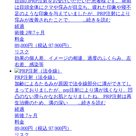
目頭のPRP注射をお受けいただいた患者様です。 術前
は目頭全体にクマや窪みが目立ち、疲れた印象や寝不
足のような印象を与えていましたが、PRP注射により
窪みが改善されたことで、 ...続きを読む
経過
術後 2年7ヶ月
料金
89,000円（税込 97,900円）
リスク
効果の個人差、イメージの相違、過度のふくらみ、左
右差、感染等
PRP注射（法令線）
加齢によるたるみが原因で法令線部分に溝ができてし
まっておりましたが、prp注射により溝が浅くなり、凹
凸のない滑らかなお肌となりましたね。 ⁡PRP注射は再
生治療のため、溝の深い ...続きを読む
経過
術後 7ヶ月
料金
89,000円（税込 97,900円）
リスク