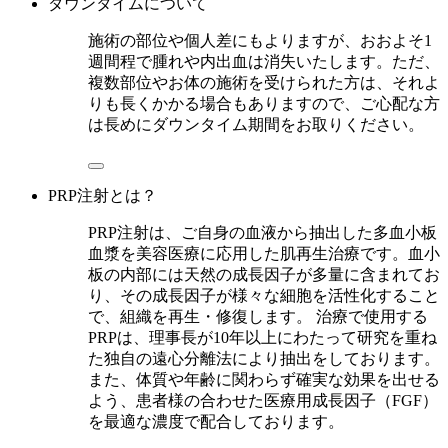
ダウンタイムについて
施術の部位や個人差にもよりますが、おおよそ1
週間程で腫れや内出血は消失いたします。ただ、
複数部位やお体の施術を受けられた方は、それよ
りも長くかかる場合もありますので、ご心配な方
は長めにダウンタイム期間をお取りください。
PRP注射とは？
PRP注射は、ご自身の血液から抽出した多血小板
血漿を美容医療に応用した肌再生治療です。血小
板の内部には天然の成長因子が多量に含まれてお
り、その成長因子が様々な細胞を活性化すること
で、組織を再生・修復します。 治療で使用する
PRPは、理事長が10年以上にわたって研究を重ね
た独自の遠心分離法により抽出をしております。
また、体質や年齢に関わらず確実な効果を出せる
よう、患者様の合わせた医療用成長因子（FGF）
を最適な濃度で配合しております。