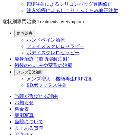
PRP注射によるシリコンバッグ豊胸修正
注入治療によるしこり・ふくらみ修正注射
症状別専門治療
Treatments by Symptom
血管治療
ハンドベイン治療
フェイススクレロセラピー
ボディスクレロセラピー
痩身治療（脂肪溶解注射）
術後のへこみや変形の治療
メンズED治療
メンズ増大・機能再生PRP注射
EDボツリヌス注射
当院が選ばれる理由
お知らせ
料金表
症例写真
当院について
よくある質問
アクセス