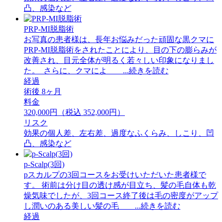
凸、感染など
PRP-MI脱脂術
お写真の患者様は、長年お悩みだった頑固な黒クマに
PRP-MI脱脂術をされたことにより、目の下の膨らみが
改善され、目元全体が明るく若々しい印象になりまし
た。 ⁡ さらに、クマによ ...続きを読む
経過
術後 8ヶ月
料金
320,000円（税込 352,000円）
リスク
効果の個人差、左右差、過度なふくらみ、しこり、凹
凸、感染など
p-Scalp(3回)
pスカルプの3回コースをお受けいただいた患者様で
す。 術前は分け目の透け感が目立ち、髪の毛自体も乾
燥気味でしたが、3回コース終了後は毛の密度がアップ
し潤いのある美しい髪の毛 ...続きを読む
経過