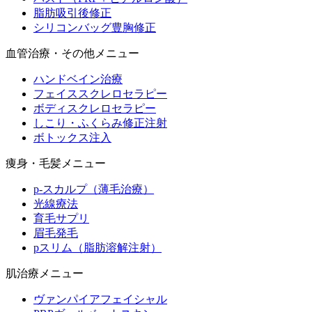
脂肪吸引後修正
シリコンバッグ豊胸修正
血管治療・その他メニュー
ハンドベイン治療
フェイススクレロセラピー
ボディスクレロセラピー
しこり・ふくらみ修正注射
ボトックス注入
痩身・毛髪メニュー
p-スカルプ（薄毛治療）
光線療法
育毛サプリ
眉毛発毛
pスリム（脂肪溶解注射）
肌治療メニュー
ヴァンパイアフェイシャル