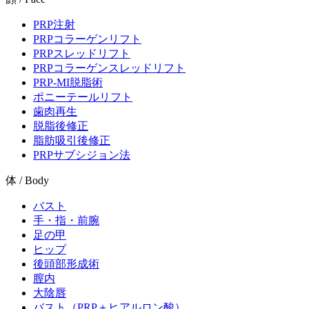
PRP注射
PRPコラーゲンリフト
PRPスレッドリフト
PRPコラーゲンスレッドリフト
PRP-MI脱脂術
ポニーテールリフト
歯肉再生
脱脂後修正
脂肪吸引後修正
PRPサブシジョン法
体 / Body
バスト
手・指・前腕
足の甲
ヒップ
後頭部形成術
膣内
大陰唇
バスト（PRP＋ヒアルロン酸）