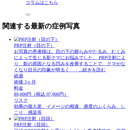
コラムはこちら
関連する最新の症例写真
PRP注射（目の下）
お写真の患者様は、目の下の膨らみやたるみ、むくみ
によって生じる影クマにお悩みでした。 PRP注射によ
り、影の原因となる凹みを改善することで、クマがな
くなり目元の印象が明るく ...続きを読む
経過
術後 3ヶ月
料金
89,000円（税込 97,900円）
リスク
効果の個人差、イメージの相違、過度のふくらみ、し
こり、感染等
PRP注射（目頭）