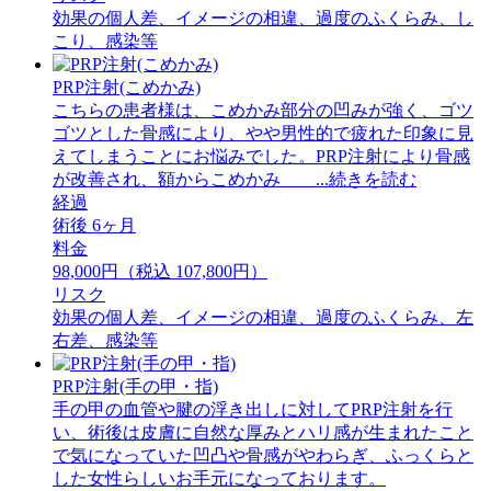
効果の個人差、イメージの相違、過度のふくらみ、し
こり、感染等
PRP注射(こめかみ)
こちらの患者様は、こめかみ部分の凹みが強く、ゴツ
ゴツとした骨感により、やや男性的で疲れた印象に見
えてしまうことにお悩みでした。PRP注射により骨感
が改善され、額からこめかみ ...続きを読む
経過
術後 6ヶ月
料金
98,000円（税込 107,800円）
リスク
効果の個人差、イメージの相違、過度のふくらみ、左
右差、感染等
PRP注射(手の甲・指)
手の甲の血管や腱の浮き出しに対してPRP注射を行
い、術後は皮膚に自然な厚みとハリ感が生まれたこと
で気になっていた凹凸や骨感がやわらぎ、ふっくらと
した女性らしいお手元になっております。