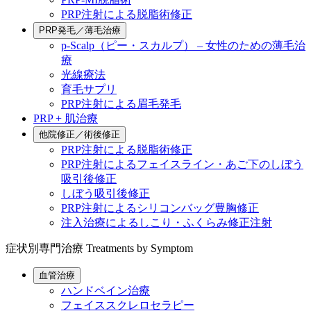
PRP注射による脱脂術修正
PRP発毛／薄毛治療
p-Scalp（ピー・スカルプ） – 女性のための薄毛治
療
光線療法
育毛サプリ
PRP注射による眉毛発毛
PRP + 肌治療
他院修正／術後修正
PRP注射による脱脂術修正
PRP注射によるフェイスライン・あご下のしぼう
吸引後修正
しぼう吸引後修正
PRP注射によるシリコンバッグ豊胸修正
注入治療によるしこり・ふくらみ修正注射
症状別専門治療
Treatments by Symptom
血管治療
ハンドベイン治療
フェイススクレロセラピー