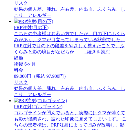
リスク
効果の個人差、腫れ、左右差、内出血、ふくらみ、し
こり、アレルギー
PRP注射(目の下)
こちらの患者様はお若い方でしたが、目の下にふくら
みがあり、クマが目立ってしまっている状態でした。
PRP注射で目の下の段差をやさしく整えたことで、ふ
くらみと影の境目がなだらか ...続きを読む
経過
術後 6ヶ月
料金
89,000円（税込 97,900円）
リスク
効果の個人差、腫れ、左右差、内出血、ふくらみ、し
こり、アレルギー
PRP注射(ゴルゴライン)
ゴルゴラインが凹んでいると、実際にはクマが薄くて
も影が強調され、疲れた印象に見えてしまいます。 ⁡こ
ちらの患者様は、PRP注射によって凹みが改善し、影