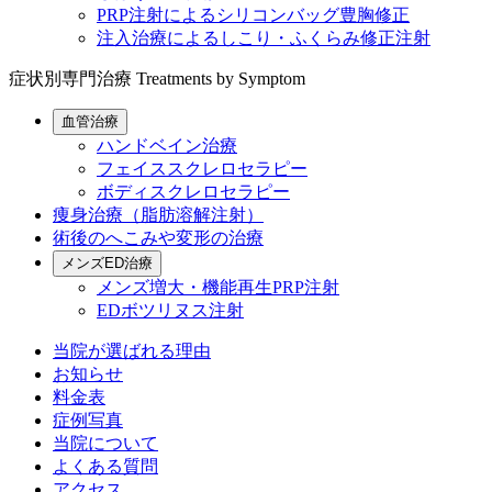
PRP注射によるシリコンバッグ豊胸修正
注入治療によるしこり・ふくらみ修正注射
症状別専門治療
Treatments by Symptom
血管治療
ハンドベイン治療
フェイススクレロセラピー
ボディスクレロセラピー
痩身治療（脂肪溶解注射）
術後のへこみや変形の治療
メンズED治療
メンズ増大・機能再生PRP注射
EDボツリヌス注射
当院が選ばれる理由
お知らせ
料金表
症例写真
当院について
よくある質問
アクセス