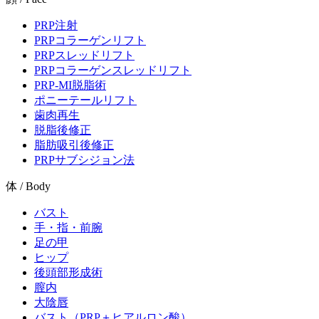
PRP注射
PRPコラーゲンリフト
PRPスレッドリフト
PRPコラーゲンスレッドリフト
PRP-MI脱脂術
ポニーテールリフト
歯肉再生
脱脂後修正
脂肪吸引後修正
PRPサブシジョン法
体 / Body
バスト
手・指・前腕
足の甲
ヒップ
後頭部形成術
膣内
大陰唇
バスト（PRP＋ヒアルロン酸）