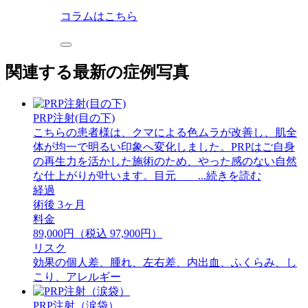
コラムはこちら
関連する最新の症例写真
PRP注射(目の下)
こちらの患者様は、クマによる色ムラが改善し、肌全
体が均一で明るい印象へ変化しました。PRPはご自身
の再生力を活かした施術のため、やった感のない自然
な仕上がりが叶います。目元 ...続きを読む
経過
術後 3ヶ月
料金
89,000円（税込 97,900円）
リスク
効果の個人差、腫れ、左右差、内出血、ふくらみ、し
こり、アレルギー
PRP注射（涙袋）