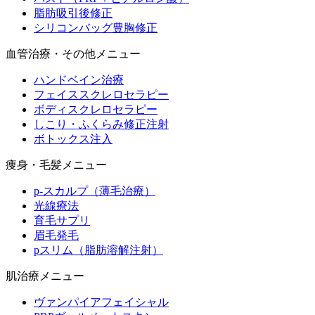
脂肪吸引後修正
シリコンバッグ豊胸修正
血管治療・その他メニュー
ハンドベイン治療
フェイススクレロセラピー
ボディスクレロセラピー
しこり・ふくらみ修正注射
ボトックス注入
痩身・毛髪メニュー
p-スカルプ（薄毛治療）
光線療法
育毛サプリ
眉毛発毛
pスリム（脂肪溶解注射）
肌治療メニュー
ヴァンパイアフェイシャル