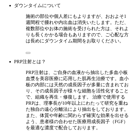
ダウンタイムについて
施術の部位や個人差にもよりますが、おおよそ1
週間程で腫れや内出血は消失いたします。ただ、
複数部位やお体の施術を受けられた方は、それよ
りも長くかかる場合もありますので、ご心配な方
は長めにダウンタイム期間をお取りください。
PRP注射とは？
PRP注射は、ご自身の血液から抽出した多血小板
血漿を美容医療に応用した肌再生治療です。血小
板の内部には天然の成長因子が多量に含まれてお
り、その成長因子が様々な細胞を活性化すること
で、組織を再生・修復します。 治療で使用する
PRPは、理事長が10年以上にわたって研究を重ね
た独自の遠心分離法により抽出をしております。
また、体質や年齢に関わらず確実な効果を出せる
よう、患者様の合わせた医療用成長因子（FGF）
を最適な濃度で配合しております。