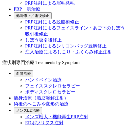
PRP注射による眉毛発毛
PRP + 肌治療
他院修正／術後修正
PRP注射による脱脂術修正
PRP注射によるフェイスライン・あご下のしぼう
吸引後修正
しぼう吸引後修正
PRP注射によるシリコンバッグ豊胸修正
注入治療によるしこり・ふくらみ修正注射
症状別専門治療
Treatments by Symptom
血管治療
ハンドベイン治療
フェイススクレロセラピー
ボディスクレロセラピー
痩身治療（脂肪溶解注射）
術後のへこみや変形の治療
メンズED治療
メンズ増大・機能再生PRP注射
EDボツリヌス注射