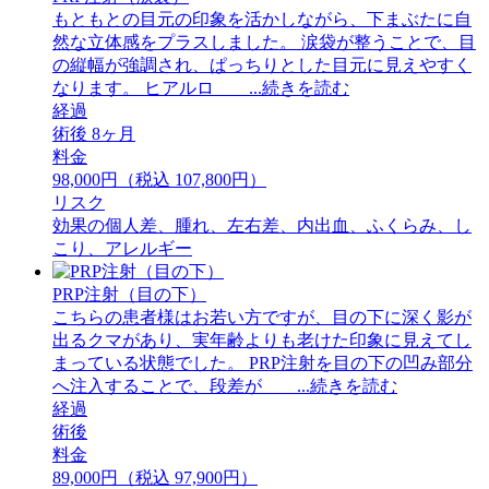
もともとの目元の印象を活かしながら、下まぶたに自
然な立体感をプラスしました。 ⁡涙袋が整うことで、目
の縦幅が強調され、ぱっちりとした目元に見えやすく
なります。 ⁡ヒアルロ ...続きを読む
経過
術後 8ヶ月
料金
98,000円（税込 107,800円）
リスク
効果の個人差、腫れ、左右差、内出血、ふくらみ、し
こり、アレルギー
PRP注射（目の下）
こちらの患者様はお若い方ですが、目の下に深く影が
出るクマがあり、実年齢よりも老けた印象に見えてし
まっている状態でした。 PRP注射を目の下の凹み部分
へ注入することで、段差が ...続きを読む
経過
術後
料金
89,000円（税込 97,900円）