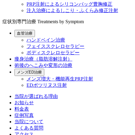
PRP注射によるシリコンバッグ豊胸修正
注入治療によるしこり・ふくらみ修正注射
症状別専門治療
Treatments by Symptom
血管治療
ハンドベイン治療
フェイススクレロセラピー
ボディスクレロセラピー
痩身治療（脂肪溶解注射）
術後のへこみや変形の治療
メンズED治療
メンズ増大・機能再生PRP注射
EDボツリヌス注射
当院が選ばれる理由
お知らせ
料金表
症例写真
当院について
よくある質問
アクセス