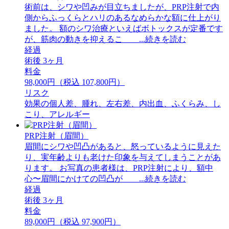
術前は、シワや凹みが目立ちましたが、PRP注射で内
側からふっくらとハリのあるなめらかな額に仕上がり
ました。 額のシワ治療といえばボトックスが定番です
が、筋肉の動きを抑えるこ ...続きを読む
経過
術後 3ヶ月
料金
98,000円（税込 107,800円）
リスク
効果の個人差、腫れ、左右差、内出血、ふくらみ、し
こり、アレルギー
PRP注射（眉間）
眉間にシワや凹凸があると、怒っているように見えた
り、実年齢よりも老けた印象を与えてしまうことがあ
ります。 お写真の患者様は、PRP注射により、額中
心〜眉間にかけての凹凸が ...続きを読む
経過
術後 3ヶ月
料金
89,000円（税込 97,900円）