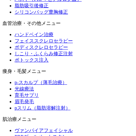
脂肪吸引後修正
シリコンバッグ豊胸修正
血管治療・その他メニュー
ハンドベイン治療
フェイススクレロセラピー
ボディスクレロセラピー
しこり・ふくらみ修正注射
ボトックス注入
痩身・毛髪メニュー
p-スカルプ（薄毛治療）
光線療法
育毛サプリ
眉毛発毛
pスリム（脂肪溶解注射）
肌治療メニュー
ヴァンパイアフェイシャル