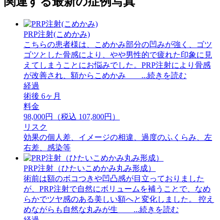
関連する最新の症例写真
PRP注射(こめかみ)
こちらの患者様は、こめかみ部分の凹みが強く、ゴツ
ゴツとした骨感により、やや男性的で疲れた印象に見
えてしまうことにお悩みでした。PRP注射により骨感
が改善され、額からこめかみ ...続きを読む
経過
術後 6ヶ月
料金
98,000円（税込 107,800円）
リスク
効果の個人差、イメージの相違、過度のふくらみ、左
右差、感染等
PRP注射（ひたいこめかみ丸み形成）
術前は額のボコつきや凹凸感が目立っておりました
が、PRP注射で自然にボリュームを補うことで、なめ
らかでツヤ感のある美しい額へと変化しました。 ⁡控え
めながらも自然な丸みが生 ...続きを読む
経過