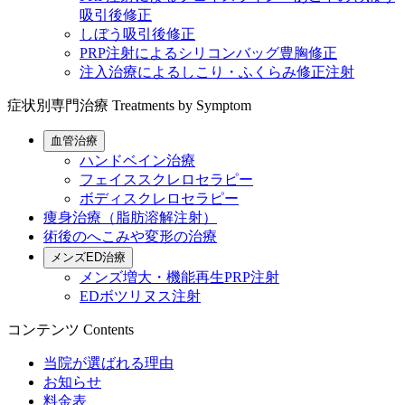
吸引後修正
しぼう吸引後修正
PRP注射によるシリコンバッグ豊胸修正
注入治療によるしこり・ふくらみ修正注射
症状別専門治療
Treatments by Symptom
血管治療
ハンドベイン治療
フェイススクレロセラピー
ボディスクレロセラピー
痩身治療（脂肪溶解注射）
術後のへこみや変形の治療
メンズED治療
メンズ増大・機能再生PRP注射
EDボツリヌス注射
コンテンツ
Contents
当院が選ばれる理由
お知らせ
料金表