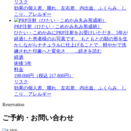
リスク
効果の個人差、腫れ、左右差、内出血、ふくらみ、し
こり、アレルギー
PRP注射（ひたい・こめかみ丸み形成術）
ひたい・こめかみにPRP注射をお受けいただき、5年が
経過した患者様のお写真です。 もともとの額の形を生
かしながらナチュラルに仕上げることで、軽やかで洗
練された印象へと変化さ ...続きを読む
経過
術後 5年
料金
198,000円（税込 217,800円）
リスク
効果の個人差、腫れ、左右差、内出血、ふくらみ、し
こり、アレルギー
Reservation
ご予約・お問い合わせ