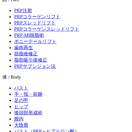
PRP注射
PRPコラーゲンリフト
PRPスレッドリフト
PRPコラーゲンスレッドリフト
PRP-MI脱脂術
ポニーテールリフト
歯肉再生
脱脂後修正
脂肪吸引後修正
PRPサブシジョン法
体 / Body
バスト
手・指・前腕
足の甲
ヒップ
後頭部形成術
膣内
大陰唇
バスト（PRP＋ヒアルロン酸）