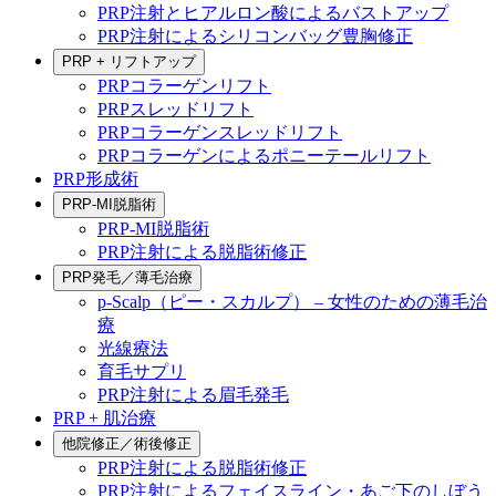
PRP注射とヒアルロン酸によるバストアップ
PRP注射によるシリコンバッグ豊胸修正
PRP + リフトアップ
PRPコラーゲンリフト
PRPスレッドリフト
PRPコラーゲンスレッドリフト
PRPコラーゲンによるポニーテールリフト
PRP形成術
PRP-MI脱脂術
PRP-MI脱脂術
PRP注射による脱脂術修正
PRP発毛／薄毛治療
p-Scalp（ピー・スカルプ） – 女性のための薄毛治
療
光線療法
育毛サプリ
PRP注射による眉毛発毛
PRP + 肌治療
他院修正／術後修正
PRP注射による脱脂術修正
PRP注射によるフェイスライン・あご下のしぼう