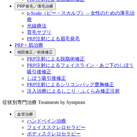
PRP発毛／薄毛治療
p-Scalp（ピー・スカルプ） – 女性のための薄毛治
療
光線療法
育毛サプリ
PRP注射による眉毛発毛
PRP + 肌治療
他院修正／術後修正
PRP注射による脱脂術修正
PRP注射によるフェイスライン・あご下のしぼう
吸引後修正
しぼう吸引後修正
PRP注射によるシリコンバッグ豊胸修正
注入治療によるしこり・ふくらみ修正注射
症状別専門治療
Treatments by Symptom
血管治療
ハンドベイン治療
フェイススクレロセラピー
ボディスクレロセラピー