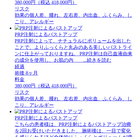
380,000円（税込 418,000円）
リスク
効果の個人差、腫れ、左右差、内出血、ふくらみ、し
こり、アレルギー
PRP注射によるバストアップ
PRP注射によって、ナチュラルにボリュームを出した
ことで、よりふっくらと丸みのある美しいバストライ
ンに仕上がっておりますね。 PRP注射は自己血液由来
の成分を使用し、お肌の内 ...続きを読む
経過
術後 8ヶ月
料金
380,000円（税込 418,000円）
リスク
効果の個人差、腫れ、左右差、内出血、ふくらみ、し
こり、アレルギー
PRP注射によるバストアップ
こちらの患者様は、PRP注射によるバストアップ治療
を2回お受けいただきました。 施術後は、一目で変化