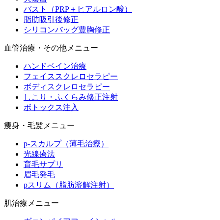
バスト（PRP＋ヒアルロン酸）
脂肪吸引後修正
シリコンバッグ豊胸修正
血管治療・その他メニュー
ハンドベイン治療
フェイススクレロセラピー
ボディスクレロセラピー
しこり・ふくらみ修正注射
ボトックス注入
痩身・毛髪メニュー
p-スカルプ（薄毛治療）
光線療法
育毛サプリ
眉毛発毛
pスリム（脂肪溶解注射）
肌治療メニュー