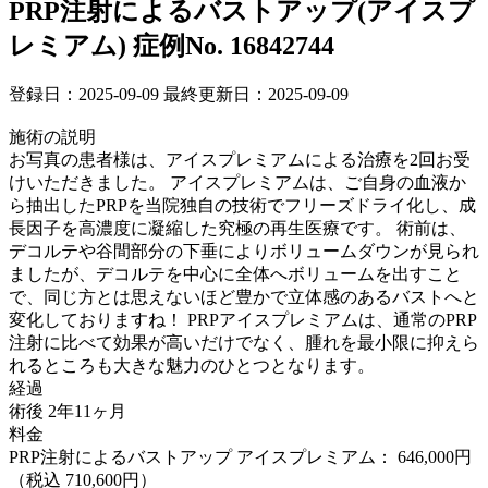
PRP注射によるバストアップ(アイスプ
レミアム)
症例No. 16842744
登録日：2025-09-09
最終更新日：2025-09-09
施術の説明
お写真の患者様は、アイスプレミアムによる治療を2回お受
けいただきました。 アイスプレミアムは、ご自身の血液か
ら抽出したPRPを当院独自の技術でフリーズドライ化し、成
長因子を高濃度に凝縮した究極の再生医療です。 術前は、
デコルテや谷間部分の下垂によりボリュームダウンが見られ
ましたが、デコルテを中心に全体へボリュームを出すこと
で、同じ方とは思えないほど豊かで立体感のあるバストへと
変化しておりますね！ PRPアイスプレミアムは、通常のPRP
注射に比べて効果が高いだけでなく、腫れを最小限に抑えら
れるところも大きな魅力のひとつとなります。
経過
術後 2年11ヶ月
料金
PRP注射によるバストアップ アイスプレミアム： 646,000円
（税込 710,600円）