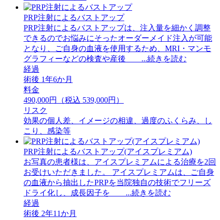
PRP注射によるバストアップ
PRP注射によるバストアップは、注入量を細かく調整
できるのでお悩みにそったオーダーメイド注入が可能
となり、ご自身の血液を使用するため、MRI・マンモ
グラフィーなどの検査や産後 ...続きを読む
経過
術後 1年6か月
料金
490,000円（税込 539,000円）
リスク
効果の個人差、イメージの相違、過度のふくらみ、し
こり、感染等
PRP注射によるバストアップ(アイスプレミアム)
お写真の患者様は、アイスプレミアムによる治療を2回
お受けいただきました。 アイスプレミアムは、ご自身
の血液から抽出したPRPを当院独自の技術でフリーズ
ドライ化し、成長因子を ...続きを読む
経過
術後 2年11か月