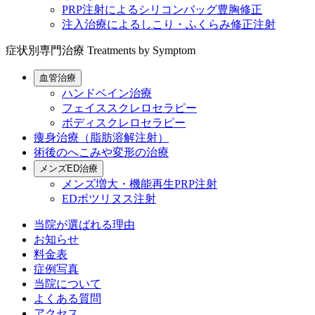
PRP注射によるシリコンバッグ豊胸修正
注入治療によるしこり・ふくらみ修正注射
症状別専門治療
Treatments by Symptom
血管治療
ハンドベイン治療
フェイススクレロセラピー
ボディスクレロセラピー
痩身治療（脂肪溶解注射）
術後のへこみや変形の治療
メンズED治療
メンズ増大・機能再生PRP注射
EDボツリヌス注射
当院が選ばれる理由
お知らせ
料金表
症例写真
当院について
よくある質問
アクセス