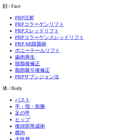
顔 / Face
PRP注射
PRPコラーゲンリフト
PRPスレッドリフト
PRPコラーゲンスレッドリフト
PRP-MI脱脂術
ポニーテールリフト
歯肉再生
脱脂後修正
脂肪吸引後修正
PRPサブシジョン法
体 / Body
バスト
手・指・前腕
足の甲
ヒップ
後頭部形成術
膣内
大陰唇