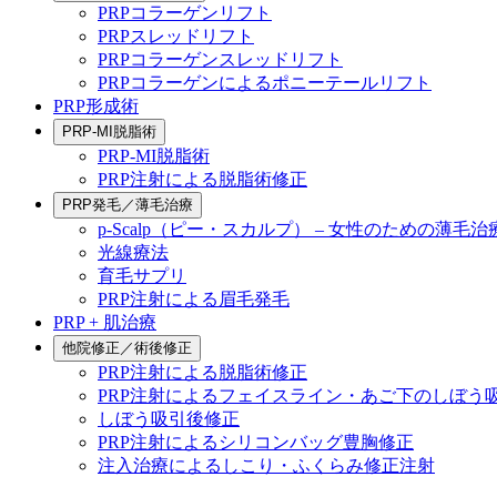
PRPコラーゲンリフト
PRPスレッドリフト
PRPコラーゲンスレッドリフト
PRPコラーゲンによるポニーテールリフト
PRP形成術
PRP-MI脱脂術
PRP-MI脱脂術
PRP注射による脱脂術修正
PRP発毛／薄毛治療
p-Scalp（ピー・スカルプ） – 女性のための薄毛治
光線療法
育毛サプリ
PRP注射による眉毛発毛
PRP + 肌治療
他院修正／術後修正
PRP注射による脱脂術修正
PRP注射によるフェイスライン・あご下のしぼう
しぼう吸引後修正
PRP注射によるシリコンバッグ豊胸修正
注入治療によるしこり・ふくらみ修正注射