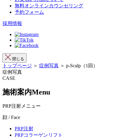
無料オンラインカウンセリング
予約フォーム
採用情報
閉じる
トップページ
＞
症例写真
＞ p-Scalp（1回）
症例写真
CASE
施術案内
Menu
PRP注射メニュー
顔 / Face
PRP注射
PRPコラーゲンリフト