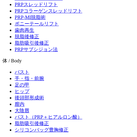
PRPスレッドリフト
PRPコラーゲンスレッドリフト
PRP-MI脱脂術
ポニーテールリフト
歯肉再生
脱脂後修正
脂肪吸引後修正
PRPサブシジョン法
体 / Body
バスト
手・指・前腕
足の甲
ヒップ
後頭部形成術
膣内
大陰唇
バスト（PRP＋ヒアルロン酸）
脂肪吸引後修正
シリコンバッグ豊胸修正