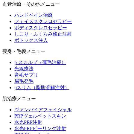
血管治療・その他メニュー
ハンドベイン治療
フェイススクレロセラピー
ボディスクレロセラピー
しこり・ふくらみ修正注射
ボトックス注入
痩身・毛髪メニュー
p-スカルプ（薄毛治療）
光線療法
育毛サプリ
眉毛発毛
pスリム（脂肪溶解注射）
肌治療メニュー
ヴァンパイアフェイシャル
PRPヴェルベットスキン
水光PRP注射
水光PRPピーリング注射