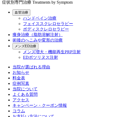
症状別専門治療
Treatments by Symptom
血管治療
ハンドベイン治療
フェイススクレロセラピー
ボディスクレロセラピー
痩身治療（脂肪溶解注射）
術後のへこみや変形の治療
メンズED治療
メンズ増大・機能再生PRP注射
EDボツリヌス注射
当院が選ばれる理由
お知らせ
料金表
症例写真
当院について
よくある質問
アクセス
キャンペーン・クーポン情報
コラム
お支払い方法について