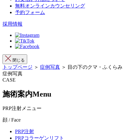
無料オンラインカウンセリング
予約フォーム
採用情報
閉じる
トップページ
＞
症例写真
＞ 目の下のクマ・ふくらみ
症例写真
CASE
施術案内
Menu
PRP注射メニュー
顔 / Face
PRP注射
PRPコラーゲンリフト