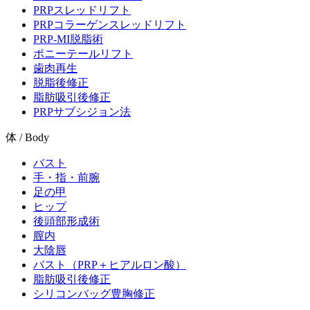
PRPスレッドリフト
PRPコラーゲンスレッドリフト
PRP-MI脱脂術
ポニーテールリフト
歯肉再生
脱脂後修正
脂肪吸引後修正
PRPサブシジョン法
体 / Body
バスト
手・指・前腕
足の甲
ヒップ
後頭部形成術
膣内
大陰唇
バスト（PRP＋ヒアルロン酸）
脂肪吸引後修正
シリコンバッグ豊胸修正