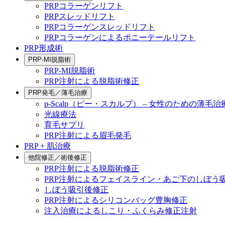
PRPコラーゲンリフト
PRPスレッドリフト
PRPコラーゲンスレッドリフト
PRPコラーゲンによるポニーテールリフト
PRP形成術
PRP-MI脱脂術
PRP-MI脱脂術
PRP注射による脱脂術修正
PRP発毛／薄毛治療
p-Scalp（ピー・スカルプ） – 女性のための薄毛治
光線療法
育毛サプリ
PRP注射による眉毛発毛
PRP + 肌治療
他院修正／術後修正
PRP注射による脱脂術修正
PRP注射によるフェイスライン・あご下のしぼう
しぼう吸引後修正
PRP注射によるシリコンバッグ豊胸修正
注入治療によるしこり・ふくらみ修正注射