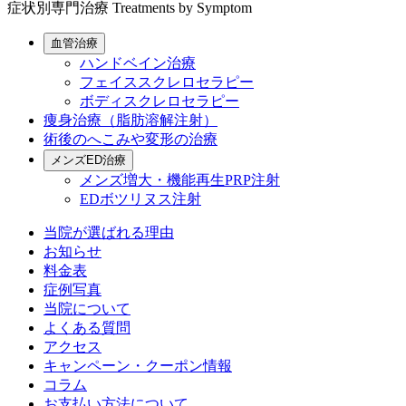
症状別専門治療
Treatments by Symptom
血管治療
ハンドベイン治療
フェイススクレロセラピー
ボディスクレロセラピー
痩身治療（脂肪溶解注射）
術後のへこみや変形の治療
メンズED治療
メンズ増大・機能再生PRP注射
EDボツリヌス注射
当院が選ばれる理由
お知らせ
料金表
症例写真
当院について
よくある質問
アクセス
キャンペーン・クーポン情報
コラム
お支払い方法について