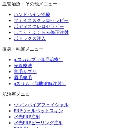
血管治療・その他メニュー
ハンドベイン治療
フェイススクレロセラピー
ボディスクレロセラピー
しこり・ふくらみ修正注射
ボトックス注入
痩身・毛髪メニュー
p-スカルプ（薄毛治療）
光線療法
育毛サプリ
眉毛発毛
pスリム（脂肪溶解注射）
肌治療メニュー
ヴァンパイアフェイシャル
PRPヴェルベットスキン
水光PRP注射
水光PRPピーリング注射