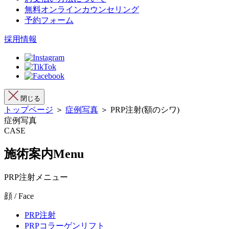
無料オンラインカウンセリング
予約フォーム
採用情報
閉じる
トップページ
＞
症例写真
＞ PRP注射(額のシワ)
症例写真
CASE
施術案内
Menu
PRP注射メニュー
顔 / Face
PRP注射
PRPコラーゲンリフト