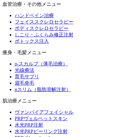
血管治療・その他メニュー
ハンドベイン治療
フェイススクレロセラピー
ボディスクレロセラピー
しこり・ふくらみ修正注射
ボトックス注入
痩身・毛髪メニュー
p-スカルプ（薄毛治療）
光線療法
育毛サプリ
眉毛発毛
pスリム（脂肪溶解注射）
肌治療メニュー
ヴァンパイアフェイシャル
PRPヴェルベットスキン
水光PRP注射
水光PRPピーリング注射