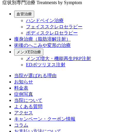
症状別専門治療
Treatments by Symptom
血管治療
ハンドベイン治療
フェイススクレロセラピー
ボディスクレロセラピー
痩身治療（脂肪溶解注射）
術後のへこみや変形の治療
メンズED治療
メンズ増大・機能再生PRP注射
EDボツリヌス注射
当院が選ばれる理由
お知らせ
料金表
症例写真
当院について
よくある質問
アクセス
キャンペーン・クーポン情報
コラム
お支払い方法について