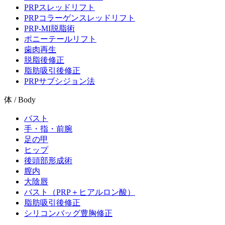
PRPスレッドリフト
PRPコラーゲンスレッドリフト
PRP-MI脱脂術
ポニーテールリフト
歯肉再生
脱脂後修正
脂肪吸引後修正
PRPサブシジョン法
体 / Body
バスト
手・指・前腕
足の甲
ヒップ
後頭部形成術
膣内
大陰唇
バスト（PRP＋ヒアルロン酸）
脂肪吸引後修正
シリコンバッグ豊胸修正