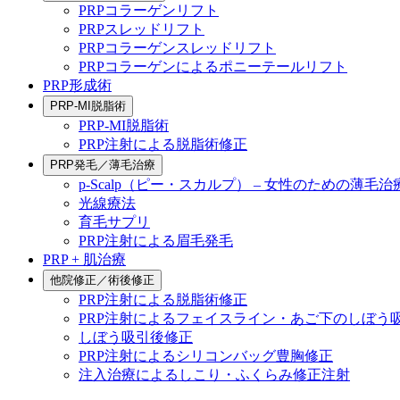
PRPコラーゲンリフト
PRPスレッドリフト
PRPコラーゲンスレッドリフト
PRPコラーゲンによるポニーテールリフト
PRP形成術
PRP-MI脱脂術
PRP-MI脱脂術
PRP注射による脱脂術修正
PRP発毛／薄毛治療
p-Scalp（ピー・スカルプ） – 女性のための薄毛治
光線療法
育毛サプリ
PRP注射による眉毛発毛
PRP + 肌治療
他院修正／術後修正
PRP注射による脱脂術修正
PRP注射によるフェイスライン・あご下のしぼう
しぼう吸引後修正
PRP注射によるシリコンバッグ豊胸修正
注入治療によるしこり・ふくらみ修正注射