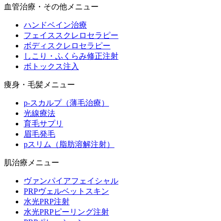
血管治療・その他メニュー
ハンドベイン治療
フェイススクレロセラピー
ボディスクレロセラピー
しこり・ふくらみ修正注射
ボトックス注入
痩身・毛髪メニュー
p-スカルプ（薄毛治療）
光線療法
育毛サプリ
眉毛発毛
pスリム（脂肪溶解注射）
肌治療メニュー
ヴァンパイアフェイシャル
PRPヴェルベットスキン
水光PRP注射
水光PRPピーリング注射