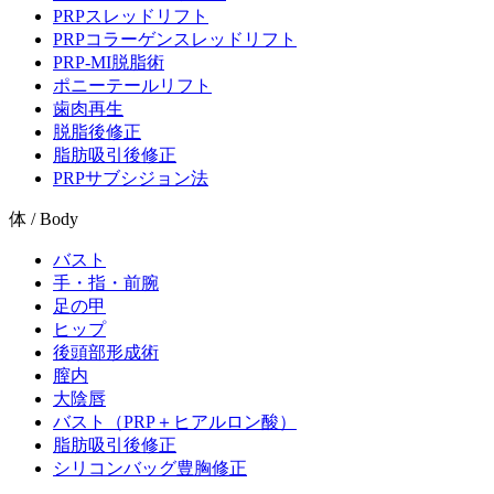
PRPスレッドリフト
PRPコラーゲンスレッドリフト
PRP-MI脱脂術
ポニーテールリフト
歯肉再生
脱脂後修正
脂肪吸引後修正
PRPサブシジョン法
体 / Body
バスト
手・指・前腕
足の甲
ヒップ
後頭部形成術
膣内
大陰唇
バスト（PRP＋ヒアルロン酸）
脂肪吸引後修正
シリコンバッグ豊胸修正