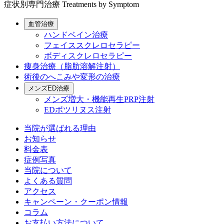
症状別専門治療
Treatments by Symptom
血管治療
ハンドベイン治療
フェイススクレロセラピー
ボディスクレロセラピー
痩身治療（脂肪溶解注射）
術後のへこみや変形の治療
メンズED治療
メンズ増大・機能再生PRP注射
EDボツリヌス注射
当院が選ばれる理由
お知らせ
料金表
症例写真
当院について
よくある質問
アクセス
キャンペーン・クーポン情報
コラム
お支払い方法について