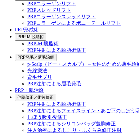
PRPコラーゲンリフト
PRPスレッドリフト
PRPコラーゲンスレッドリフト
PRPコラーゲンによるポニーテールリフト
PRP形成術
PRP-MI脱脂術
PRP-MI脱脂術
PRP注射による脱脂術修正
PRP発毛／薄毛治療
p-Scalp（ピー・スカルプ） – 女性のための薄毛治
光線療法
育毛サプリ
PRP注射による眉毛発毛
PRP + 肌治療
他院修正／術後修正
PRP注射による脱脂術修正
PRP注射によるフェイスライン・あご下のしぼう
しぼう吸引後修正
PRP注射によるシリコンバッグ豊胸修正
注入治療によるしこり・ふくらみ修正注射