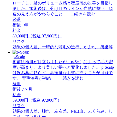
ローチし、髪のボリューム感と密度感の改善を目指し
ました。施術後は、分け目のラインが自然に整い、頭
皮の見え方がやわらぐこと ...続きを読む
経過
術後 1年
料金
89,000円（税込 97,900円）
リスク
効果の個人差、一時的な薄毛の進行、かぶれ、感染等
p-Scalp
術前は地肌が目立ちましたが、p-Scalpによって毛の密
度が高まり、より美しい髪へと変化しました。 p-Scalp
は飲み薬に頼らず、高密度な毛髪に導くことが可能で
す。 育毛治療が初め ...続きを読む
経過
術後 7ヶ月
料金
89,000円（税込 97,900円）
リスク
効果の個人差、腫れ、左右差、内出血、ふくらみ、し
こり、アレルギー