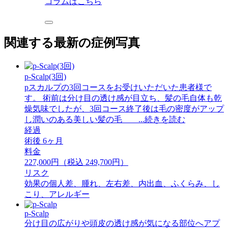
コラムはこちら
関連する最新の症例写真
p-Scalp(3回)
pスカルプの3回コースをお受けいただいた患者様で
す。 術前は分け目の透け感が目立ち、髪の毛自体も乾
燥気味でしたが、3回コース終了後は毛の密度がアップ
し潤いのある美しい髪の毛 ...続きを読む
経過
術後 6ヶ月
料金
227,000円（税込 249,700円）
リスク
効果の個人差、腫れ、左右差、内出血、ふくらみ、し
こり、アレルギー
p-Scalp
分け目の広がりや頭皮の透け感が気になる部位へアプ