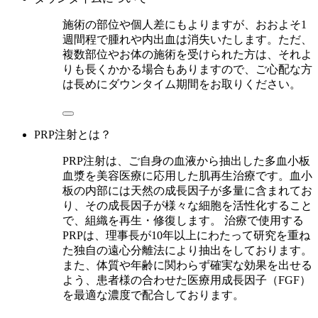
施術の部位や個人差にもよりますが、おおよそ1
週間程で腫れや内出血は消失いたします。ただ、
複数部位やお体の施術を受けられた方は、それよ
りも長くかかる場合もありますので、ご心配な方
は長めにダウンタイム期間をお取りください。
PRP注射とは？
PRP注射は、ご自身の血液から抽出した多血小板
血漿を美容医療に応用した肌再生治療です。血小
板の内部には天然の成長因子が多量に含まれてお
り、その成長因子が様々な細胞を活性化すること
で、組織を再生・修復します。 治療で使用する
PRPは、理事長が10年以上にわたって研究を重ね
た独自の遠心分離法により抽出をしております。
また、体質や年齢に関わらず確実な効果を出せる
よう、患者様の合わせた医療用成長因子（FGF）
を最適な濃度で配合しております。