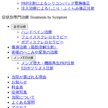
PRP注射によるシリコンバッグ豊胸修正
注入治療によるしこり・ふくらみ修正注射
症状別専門治療
Treatments by Symptom
血管治療
ハンドベイン治療
フェイススクレロセラピー
ボディスクレロセラピー
痩身治療（脂肪溶解注射）
術後のへこみや変形の治療
メンズED治療
メンズ増大・機能再生PRP注射
EDボツリヌス注射
当院が選ばれる理由
お知らせ
料金表
症例写真
当院について
よくある質問
アクセス