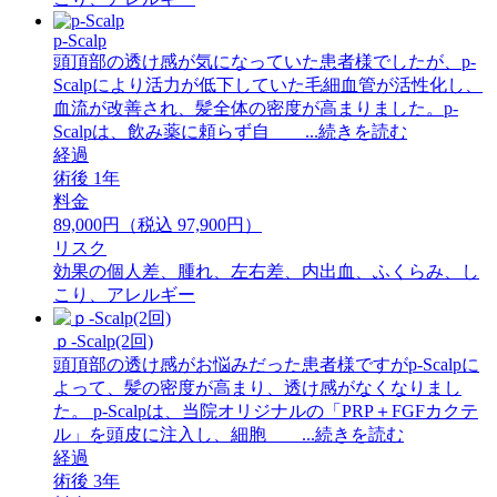
p-Scalp
頭頂部の透け感が気になっていた患者様でしたが、p-
Scalpにより活力が低下していた毛細血管が活性化し、
血流が改善され、髪全体の密度が高まりました。p-
Scalpは、飲み薬に頼らず自 ...続きを読む
経過
術後 1年
料金
89,000円（税込 97,900円）
リスク
効果の個人差、腫れ、左右差、内出血、ふくらみ、し
こり、アレルギー
ｐ-Scalp(2回)
頭頂部の透け感がお悩みだった患者様ですがp-Scalpに
よって、髪の密度が高まり、透け感がなくなりまし
た。 ⁡p-Scalpは、当院オリジナルの「PRP＋FGFカクテ
ル」を頭皮に注入し、細胞 ...続きを読む
経過
術後 3年