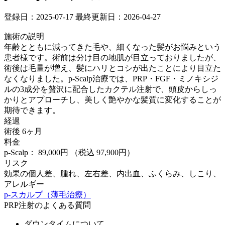
登録日：2025-07-17
最終更新日：2026-04-27
施術の説明
年齢とともに減ってきた毛や、細くなった髪がお悩みという
患者様です。術前は分け目の地肌が目立っておりましたが、
術後は毛量が増え、髪にハリとコシが出たことにより目立た
なくなりました。p-Scalp治療では、PRP・FGF・ミノキシジ
ルの3成分を贅沢に配合したカクテル注射で、頭皮からしっ
かりとアプローチし、美しく艶やかな髪質に変化することが
期待できます。
経過
術後 6ヶ月
料金
p-Scalp： 89,000円
（税込 97,900円）
リスク
効果の個人差、腫れ、左右差、内出血、ふくらみ、しこり、
アレルギー
p-スカルプ（薄毛治療）
PRP注射のよくある質問
ダウンタイムについて