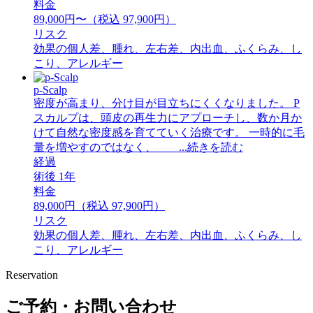
料金
89,000円〜（税込 97,900円）
リスク
効果の個人差、腫れ、左右差、内出血、ふくらみ、し
こり、アレルギー
p-Scalp
密度が高まり、分け目が目立ちにくくなりました。 P
スカルプは、頭皮の再生力にアプローチし、数か月か
けて自然な密度感を育てていく治療です。 一時的に毛
量を増やすのではなく、 ...続きを読む
経過
術後 1年
料金
89,000円（税込 97,900円）
リスク
効果の個人差、腫れ、左右差、内出血、ふくらみ、し
こり、アレルギー
Reservation
ご予約・お問い合わせ