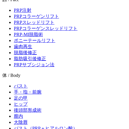
PRP注射
PRPコラーゲンリフト
PRPスレッドリフト
PRPコラーゲンスレッドリフト
PRP-MI脱脂術
ポニーテールリフト
歯肉再生
脱脂後修正
脂肪吸引後修正
PRPサブシジョン法
体 / Body
バスト
手・指・前腕
足の甲
ヒップ
後頭部形成術
膣内
大陰唇
バスト（PRP＋ヒアルロン酸）