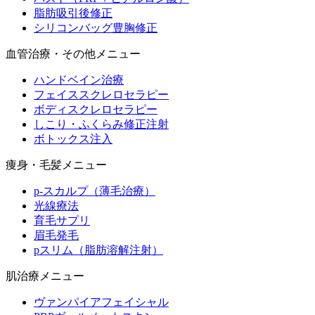
脂肪吸引後修正
シリコンバッグ豊胸修正
血管治療・その他メニュー
ハンドベイン治療
フェイススクレロセラピー
ボディスクレロセラピー
しこり・ふくらみ修正注射
ボトックス注入
痩身・毛髪メニュー
p-スカルプ（薄毛治療）
光線療法
育毛サプリ
眉毛発毛
pスリム（脂肪溶解注射）
肌治療メニュー
ヴァンパイアフェイシャル