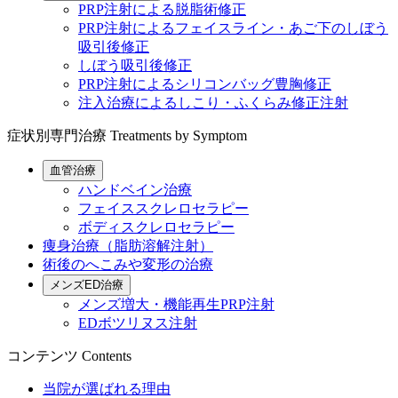
PRP注射による脱脂術修正
PRP注射によるフェイスライン・あご下のしぼう
吸引後修正
しぼう吸引後修正
PRP注射によるシリコンバッグ豊胸修正
注入治療によるしこり・ふくらみ修正注射
症状別専門治療
Treatments by Symptom
血管治療
ハンドベイン治療
フェイススクレロセラピー
ボディスクレロセラピー
痩身治療（脂肪溶解注射）
術後のへこみや変形の治療
メンズED治療
メンズ増大・機能再生PRP注射
EDボツリヌス注射
コンテンツ
Contents
当院が選ばれる理由