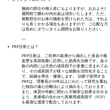
施術の部位や個人差にもよりますが、おおよそ1
週間程で腫れや内出血は消失いたします。ただ、
複数部位やお体の施術を受けられた方は、それよ
りも長くかかる場合もありますので、ご心配な方
は長めにダウンタイム期間をお取りください。
PRP注射とは？
PRP注射は、ご自身の血液から抽出した多血小板
血漿を美容医療に応用した肌再生治療です。血小
板の内部には天然の成長因子が多量に含まれてお
り、その成長因子が様々な細胞を活性化すること
で、組織を再生・修復します。 治療で使用する
PRPは、理事長が10年以上にわたって研究を重ね
た独自の遠心分離法により抽出をしております。
また、体質や年齢に関わらず確実な効果を出せる
よう、患者様の合わせた医療用成長因子（FGF）
を最適な濃度で配合しております。