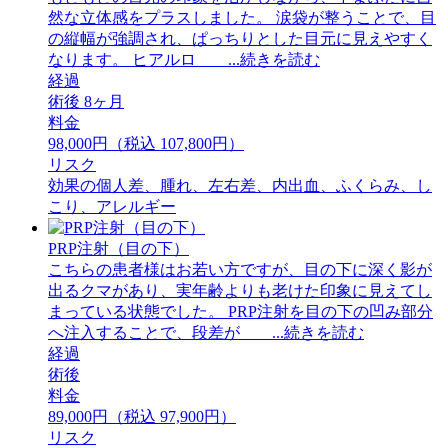
然な立体感をプラスしました。 ⁡涙袋が整うことで、目
の縦幅が強調され、ぱっちりとした目元に見えやすく
なります。 ⁡ヒアルロ ...続きを読む
経過
術後 8ヶ月
料金
98,000円（税込 107,800円）
リスク
効果の個人差、腫れ、左右差、内出血、ふくらみ、し
こり、アレルギー
PRP注射（目の下）
こちらの患者様はお若い方ですが、目の下に深く影が
出るクマがあり、実年齢よりも老けた印象に見えてし
まっている状態でした。 PRP注射を目の下の凹み部分
へ注入することで、段差が ...続きを読む
経過
術後
料金
89,000円（税込 97,900円）
リスク