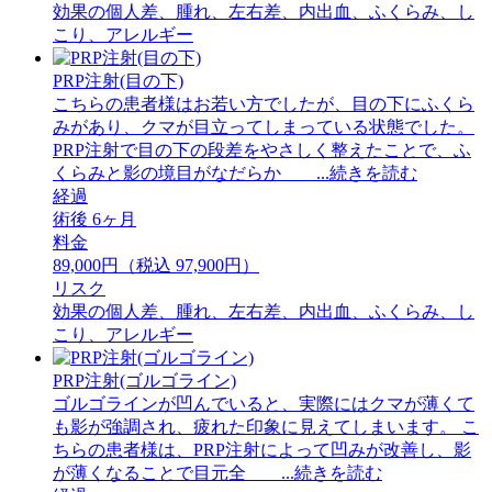
効果の個人差、腫れ、左右差、内出血、ふくらみ、し
こり、アレルギー
PRP注射(目の下)
こちらの患者様はお若い方でしたが、目の下にふくら
みがあり、クマが目立ってしまっている状態でした。
PRP注射で目の下の段差をやさしく整えたことで、ふ
くらみと影の境目がなだらか ...続きを読む
経過
術後 6ヶ月
料金
89,000円（税込 97,900円）
リスク
効果の個人差、腫れ、左右差、内出血、ふくらみ、し
こり、アレルギー
PRP注射(ゴルゴライン)
ゴルゴラインが凹んでいると、実際にはクマが薄くて
も影が強調され、疲れた印象に見えてしまいます。 ⁡こ
ちらの患者様は、PRP注射によって凹みが改善し、影
が薄くなることで目元全 ...続きを読む