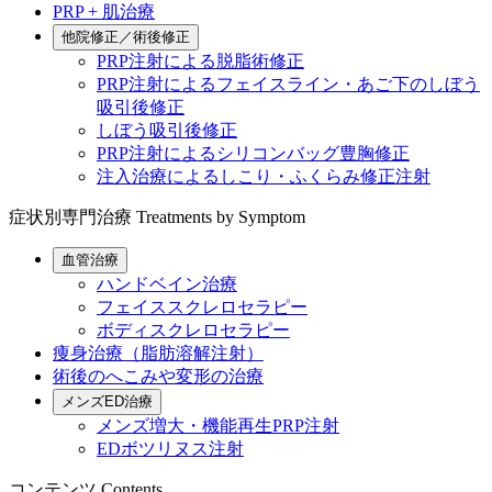
PRP + 肌治療
他院修正／術後修正
PRP注射による脱脂術修正
PRP注射によるフェイスライン・あご下のしぼう
吸引後修正
しぼう吸引後修正
PRP注射によるシリコンバッグ豊胸修正
注入治療によるしこり・ふくらみ修正注射
症状別専門治療
Treatments by Symptom
血管治療
ハンドベイン治療
フェイススクレロセラピー
ボディスクレロセラピー
痩身治療（脂肪溶解注射）
術後のへこみや変形の治療
メンズED治療
メンズ増大・機能再生PRP注射
EDボツリヌス注射
コンテンツ
Contents