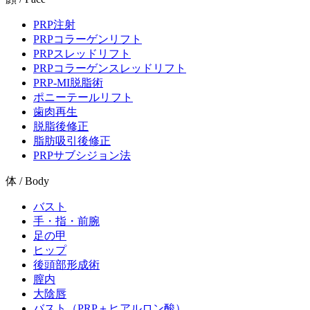
PRP注射
PRPコラーゲンリフト
PRPスレッドリフト
PRPコラーゲンスレッドリフト
PRP-MI脱脂術
ポニーテールリフト
歯肉再生
脱脂後修正
脂肪吸引後修正
PRPサブシジョン法
体 / Body
バスト
手・指・前腕
足の甲
ヒップ
後頭部形成術
膣内
大陰唇
バスト（PRP＋ヒアルロン酸）