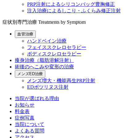
PRP注射によるシリコンバッグ豊胸修正
注入治療によるしこり・ふくらみ修正注射
症状別専門治療
Treatments by Symptom
血管治療
ハンドベイン治療
フェイススクレロセラピー
ボディスクレロセラピー
痩身治療（脂肪溶解注射）
術後のへこみや変形の治療
メンズED治療
メンズ増大・機能再生PRP注射
EDボツリヌス注射
当院が選ばれる理由
お知らせ
料金表
症例写真
当院について
よくある質問
アクセス