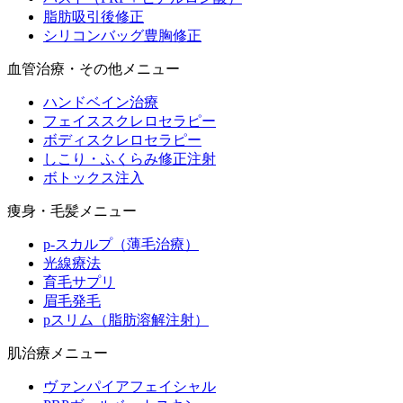
脂肪吸引後修正
シリコンバッグ豊胸修正
血管治療・その他メニュー
ハンドベイン治療
フェイススクレロセラピー
ボディスクレロセラピー
しこり・ふくらみ修正注射
ボトックス注入
痩身・毛髪メニュー
p-スカルプ（薄毛治療）
光線療法
育毛サプリ
眉毛発毛
pスリム（脂肪溶解注射）
肌治療メニュー
ヴァンパイアフェイシャル