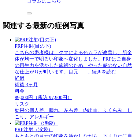
コラムはこちら
関連する最新の症例写真
PRP注射(目の下)
こちらの患者様は、クマによる色ムラが改善し、肌全
体が均一で明るい印象へ変化しました。PRPはご自身
の再生力を活かした施術のため、やった感のない自然
な仕上がりが叶います。目元 ...続きを読む
経過
術後 3ヶ月
料金
89,000円（税込 97,900円）
リスク
効果の個人差、腫れ、左右差、内出血、ふくらみ、し
こり、アレルギー
PRP注射（涙袋）
もともとの目元の印象を活かしながら、下まぶたに自