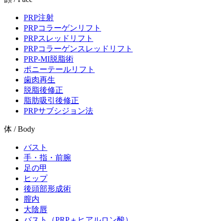
PRP注射
PRPコラーゲンリフト
PRPスレッドリフト
PRPコラーゲンスレッドリフト
PRP-MI脱脂術
ポニーテールリフト
歯肉再生
脱脂後修正
脂肪吸引後修正
PRPサブシジョン法
体 / Body
バスト
手・指・前腕
足の甲
ヒップ
後頭部形成術
膣内
大陰唇
バスト（PRP＋ヒアルロン酸）