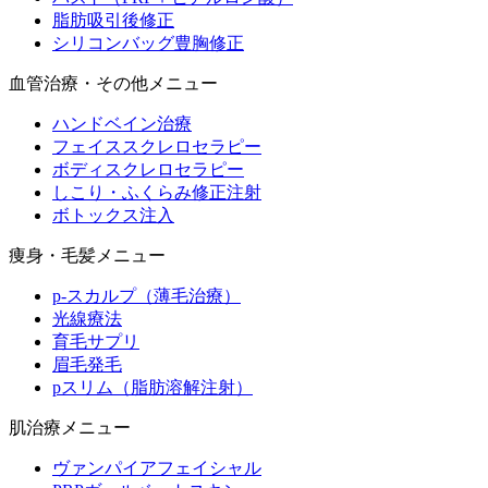
脂肪吸引後修正
シリコンバッグ豊胸修正
血管治療・その他メニュー
ハンドベイン治療
フェイススクレロセラピー
ボディスクレロセラピー
しこり・ふくらみ修正注射
ボトックス注入
痩身・毛髪メニュー
p-スカルプ（薄毛治療）
光線療法
育毛サプリ
眉毛発毛
pスリム（脂肪溶解注射）
肌治療メニュー
ヴァンパイアフェイシャル