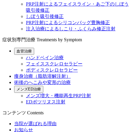
PRP注射によるフェイスライン・あご下のしぼう
吸引後修正
しぼう吸引後修正
PRP注射によるシリコンバッグ豊胸修正
注入治療によるしこり・ふくらみ修正注射
症状別専門治療
Treatments by Symptom
血管治療
ハンドベイン治療
フェイススクレロセラピー
ボディスクレロセラピー
痩身治療（脂肪溶解注射）
術後のへこみや変形の治療
メンズED治療
メンズ増大・機能再生PRP注射
EDボツリヌス注射
コンテンツ
Contents
当院が選ばれる理由
お知らせ