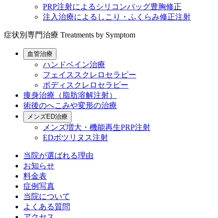
PRP注射によるシリコンバッグ豊胸修正
注入治療によるしこり・ふくらみ修正注射
症状別専門治療
Treatments by Symptom
血管治療
ハンドベイン治療
フェイススクレロセラピー
ボディスクレロセラピー
痩身治療（脂肪溶解注射）
術後のへこみや変形の治療
メンズED治療
メンズ増大・機能再生PRP注射
EDボツリヌス注射
当院が選ばれる理由
お知らせ
料金表
症例写真
当院について
よくある質問
アクセス