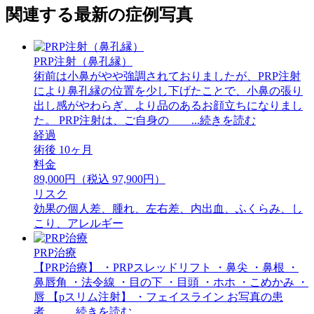
関連する最新の症例写真
PRP注射（鼻孔縁）
術前は小鼻がやや強調されておりましたが、PRP注射
により鼻孔縁の位置を少し下げたことで、小鼻の張り
出し感がやわらぎ、より品のあるお顔立ちになりまし
た。 ⁡PRP注射は、ご自身の ...続きを読む
経過
術後 10ヶ月
料金
89,000円（税込 97,900円）
リスク
効果の個人差、腫れ、左右差、内出血、ふくらみ、し
こり、アレルギー
PRP治療
【PRP治療】 ・PRPスレッドリフト ・鼻尖 ・鼻根 ・
鼻唇角 ・法令線 ・目の下 ・目頭 ・ホホ ・こめかみ ・
唇 【pスリム注射】 ・フェイスライン お写真の患
者 ...続きを読む