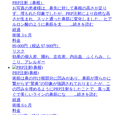
PRP注射（鼻根）
お写真の患者様は、鼻先に対して鼻根の高さが足り
ず、埋もれた印象でしたが、PRP注射により自然な高
さが生まれ、スッと通った鼻筋に変化しました。 ⁡ヒア
ルロン酸のように鼻筋を太 ...続きを読む
経過
術後 3ヶ月
料金
89,000円（税込 97,900円）
リスク
効果の個人差、腫れ、左右差、内出血、ふくらみ、し
こり、アレルギー
PRP注射(鼻根)
術前は鼻の付け根部分に凹みがあり、鼻筋が滑らかに
繋がらず"鷲鼻”の印象が強調されておりましたが、こ
の凹みを埋めるようにPRP注射をしたことで、真っ直
ぐで美しいラインの鼻筋にな ...続きを読む
経過
術後 6ヶ月
料金