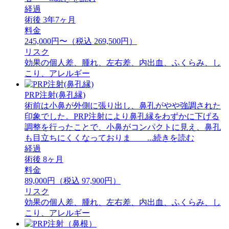
経過
術後 3年7ヶ月
料金
245,000円〜（税込 269,500円）
リスク
効果の個人差、腫れ、左右差、内出血、ふくらみ、し
こり、アレルギー
PRP注射(鼻孔縁)
術前は小鼻が外側に張り出し、鼻孔がやや強調された
印象でした。PRP注射により鼻孔縁をわずかに下げる
調整を行ったことで、小鼻がコンパクトに見え、鼻孔
も目立ちにくくなっておりま ...続きを読む
経過
術後 8ヶ月
料金
89,000円（税込 97,900円）
リスク
効果の個人差、腫れ、左右差、内出血、ふくらみ、し
こり、アレルギー