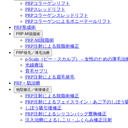
PRPコラーゲンリフト
PRPスレッドリフト
PRPコラーゲンスレッドリフト
PRPコラーゲンによるポニーテールリフト
PRP形成術
PRP-MI脱脂術
PRP-MI脱脂術
PRP注射による脱脂術修正
PRP発毛／薄毛治療
p-Scalp（ピー・スカルプ） – 女性のための薄毛治
光線療法
育毛サプリ
PRP注射による眉毛発毛
PRP + 肌治療
他院修正／術後修正
PRP注射による脱脂術修正
PRP注射によるフェイスライン・あご下のしぼう
しぼう吸引後修正
PRP注射によるシリコンバッグ豊胸修正
注入治療によるしこり・ふくらみ修正注射