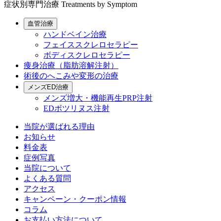
症状別専門治療
Treatments by Symptom
血管治療
ハンドベイン治療
フェイススクレロセラピー
ボディスクレロセラピー
痩身治療（脂肪溶解注射）
術後のへこみや変形の治療
メンズED治療
メンズ増大・機能再生PRP注射
EDボツリヌス注射
当院が選ばれる理由
お知らせ
料金表
症例写真
当院について
よくある質問
アクセス
キャンペーン・クーポン情報
コラム
お支払い方法について