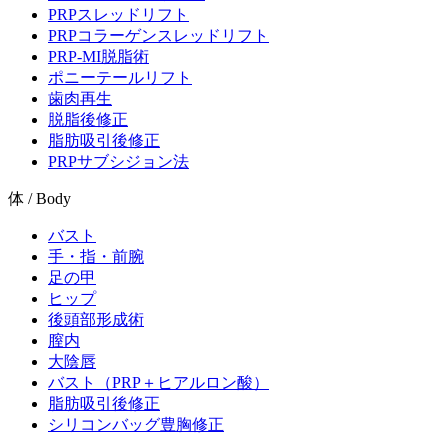
PRPスレッドリフト
PRPコラーゲンスレッドリフト
PRP-MI脱脂術
ポニーテールリフト
歯肉再生
脱脂後修正
脂肪吸引後修正
PRPサブシジョン法
体 / Body
バスト
手・指・前腕
足の甲
ヒップ
後頭部形成術
膣内
大陰唇
バスト（PRP＋ヒアルロン酸）
脂肪吸引後修正
シリコンバッグ豊胸修正