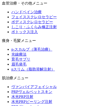
血管治療・その他メニュー
ハンドベイン治療
フェイススクレロセラピー
ボディスクレロセラピー
しこり・ふくらみ修正注射
ボトックス注入
痩身・毛髪メニュー
p-スカルプ（薄毛治療）
光線療法
育毛サプリ
眉毛発毛
pスリム（脂肪溶解注射）
肌治療メニュー
ヴァンパイアフェイシャル
PRPヴェルベットスキン
水光PRP注射
水光PRPピーリング注射