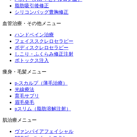
脂肪吸引後修正
シリコンバッグ豊胸修正
血管治療・その他メニュー
ハンドベイン治療
フェイススクレロセラピー
ボディスクレロセラピー
しこり・ふくらみ修正注射
ボトックス注入
痩身・毛髪メニュー
p-スカルプ（薄毛治療）
光線療法
育毛サプリ
眉毛発毛
pスリム（脂肪溶解注射）
肌治療メニュー
ヴァンパイアフェイシャル