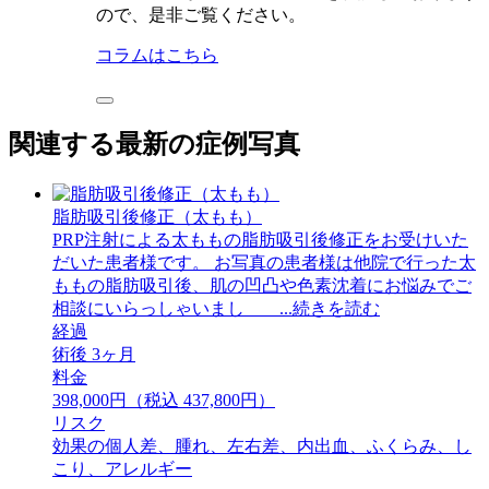
ので、是非ご覧ください。
コラムはこちら
関連する最新の症例写真
脂肪吸引後修正（太もも）
PRP注射による太ももの脂肪吸引後修正をお受けいた
だいた患者様です。 ⁡お写真の患者様は他院で行った太
ももの脂肪吸引後、肌の凹凸や色素沈着にお悩みでご
相談にいらっしゃいまし ...続きを読む
経過
術後 3ヶ月
料金
398,000円（税込 437,800円）
リスク
効果の個人差、腫れ、左右差、内出血、ふくらみ、し
こり、アレルギー