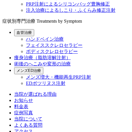
PRP注射によるシリコンバッグ豊胸修正
注入治療によるしこり・ふくらみ修正注射
症状別専門治療
Treatments by Symptom
血管治療
ハンドベイン治療
フェイススクレロセラピー
ボディスクレロセラピー
痩身治療（脂肪溶解注射）
術後のへこみや変形の治療
メンズED治療
メンズ増大・機能再生PRP注射
EDボツリヌス注射
当院が選ばれる理由
お知らせ
料金表
症例写真
当院について
よくある質問
アクセス