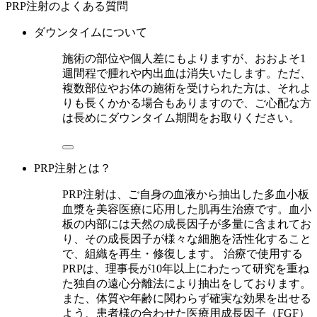
PRP注射のよくある質問
ダウンタイムについて
施術の部位や個人差にもよりますが、おおよそ1
週間程で腫れや内出血は消失いたします。ただ、
複数部位やお体の施術を受けられた方は、それよ
りも長くかかる場合もありますので、ご心配な方
は長めにダウンタイム期間をお取りください。
PRP注射とは？
PRP注射は、ご自身の血液から抽出した多血小板
血漿を美容医療に応用した肌再生治療です。血小
板の内部には天然の成長因子が多量に含まれてお
り、その成長因子が様々な細胞を活性化すること
で、組織を再生・修復します。 治療で使用する
PRPは、理事長が10年以上にわたって研究を重ね
た独自の遠心分離法により抽出をしております。
また、体質や年齢に関わらず確実な効果を出せる
よう、患者様の合わせた医療用成長因子（FGF）