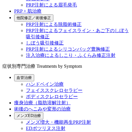
PRP注射による眉毛発毛
PRP + 肌治療
他院修正／術後修正
PRP注射による脱脂術修正
PRP注射によるフェイスライン・あご下のしぼう
吸引後修正
しぼう吸引後修正
PRP注射によるシリコンバッグ豊胸修正
注入治療によるしこり・ふくらみ修正注射
症状別専門治療
Treatments by Symptom
血管治療
ハンドベイン治療
フェイススクレロセラピー
ボディスクレロセラピー
痩身治療（脂肪溶解注射）
術後のへこみや変形の治療
メンズED治療
メンズ増大・機能再生PRP注射
EDボツリヌス注射