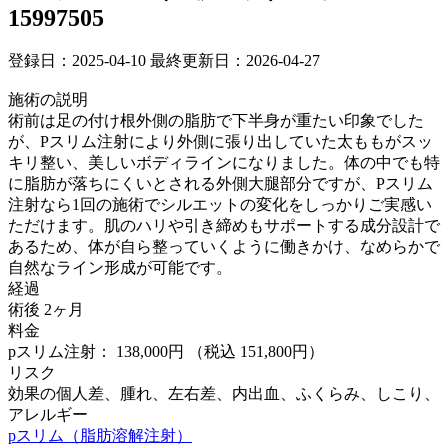
15997505
登録日：2025-04-10
最終更新日：2026-04-27
施術の説明
術前は足の付け根外側の脂肪で下半身が重たい印象でした
が、Pスリム注射により外側に張り出していた太ももがスッ
キリ整い、美しいボディラインになりました。体の中でも特
に脂肪が落ちにくいとされる外側大腿部分ですが、Pスリム
注射なら1回の施術でシルエットの変化をしっかりご実感い
ただけます。肌のハリや引き締めもサポートする成分設計で
あるため、体が自ら整っていくように働きかけ、なめらかで
自然なライン形成が可能です。
経過
術後 2ヶ月
料金
pスリム注射： 138,000円
（税込 151,800円）
リスク
効果の個人差、腫れ、左右差、内出血、ふくらみ、しこり、
アレルギー
pスリム（脂肪溶解注射）