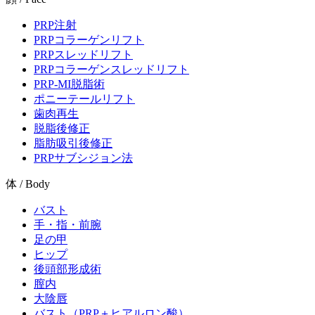
PRP注射
PRPコラーゲンリフト
PRPスレッドリフト
PRPコラーゲンスレッドリフト
PRP-MI脱脂術
ポニーテールリフト
歯肉再生
脱脂後修正
脂肪吸引後修正
PRPサブシジョン法
体 / Body
バスト
手・指・前腕
足の甲
ヒップ
後頭部形成術
膣内
大陰唇
バスト（PRP＋ヒアルロン酸）