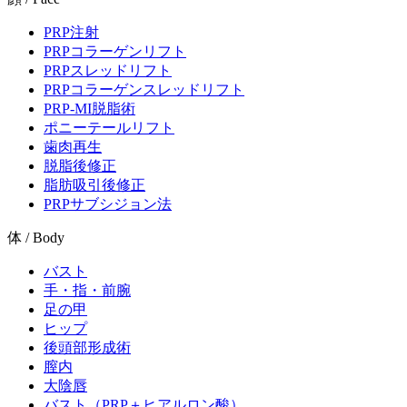
PRP注射
PRPコラーゲンリフト
PRPスレッドリフト
PRPコラーゲンスレッドリフト
PRP-MI脱脂術
ポニーテールリフト
歯肉再生
脱脂後修正
脂肪吸引後修正
PRPサブシジョン法
体 / Body
バスト
手・指・前腕
足の甲
ヒップ
後頭部形成術
膣内
大陰唇
バスト（PRP＋ヒアルロン酸）