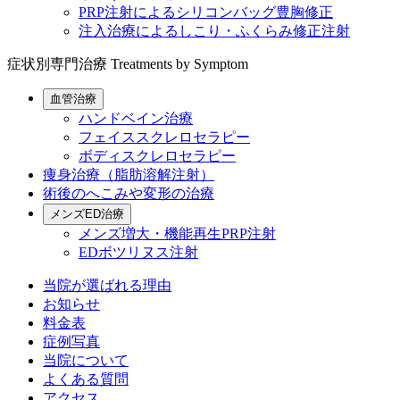
PRP注射によるシリコンバッグ豊胸修正
注入治療によるしこり・ふくらみ修正注射
症状別専門治療
Treatments by Symptom
血管治療
ハンドベイン治療
フェイススクレロセラピー
ボディスクレロセラピー
痩身治療（脂肪溶解注射）
術後のへこみや変形の治療
メンズED治療
メンズ増大・機能再生PRP注射
EDボツリヌス注射
当院が選ばれる理由
お知らせ
料金表
症例写真
当院について
よくある質問
アクセス