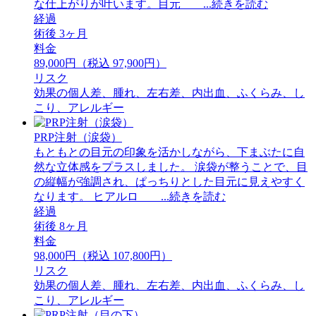
な仕上がりが叶います。目元 ...続きを読む
経過
術後 3ヶ月
料金
89,000円（税込 97,900円）
リスク
効果の個人差、腫れ、左右差、内出血、ふくらみ、し
こり、アレルギー
PRP注射（涙袋）
もともとの目元の印象を活かしながら、下まぶたに自
然な立体感をプラスしました。 ⁡涙袋が整うことで、目
の縦幅が強調され、ぱっちりとした目元に見えやすく
なります。 ⁡ヒアルロ ...続きを読む
経過
術後 8ヶ月
料金
98,000円（税込 107,800円）
リスク
効果の個人差、腫れ、左右差、内出血、ふくらみ、し
こり、アレルギー