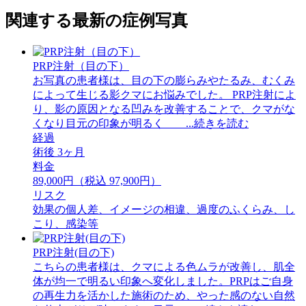
関連する最新の症例写真
PRP注射（目の下）
お写真の患者様は、目の下の膨らみやたるみ、むくみ
によって生じる影クマにお悩みでした。 PRP注射によ
り、影の原因となる凹みを改善することで、クマがな
くなり目元の印象が明るく ...続きを読む
経過
術後 3ヶ月
料金
89,000円（税込 97,900円）
リスク
効果の個人差、イメージの相違、過度のふくらみ、し
こり、感染等
PRP注射(目の下)
こちらの患者様は、クマによる色ムラが改善し、肌全
体が均一で明るい印象へ変化しました。PRPはご自身
の再生力を活かした施術のため、やった感のない自然