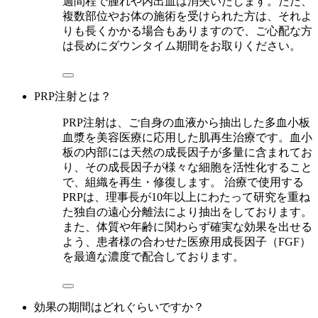
週間程で腫れや内出血は消失いたします。ただ、
複数部位やお体の施術を受けられた方は、それよ
りも長くかかる場合もありますので、ご心配な方
は長めにダウンタイム期間をお取りください。
PRP注射とは？
PRP注射は、ご自身の血液から抽出した多血小板
血漿を美容医療に応用した肌再生治療です。血小
板の内部には天然の成長因子が多量に含まれてお
り、その成長因子が様々な細胞を活性化すること
で、組織を再生・修復します。 治療で使用する
PRPは、理事長が10年以上にわたって研究を重ね
た独自の遠心分離法により抽出をしております。
また、体質や年齢に関わらず確実な効果を出せる
よう、患者様の合わせた医療用成長因子（FGF）
を最適な濃度で配合しております。
効果の期間はどれぐらいですか？