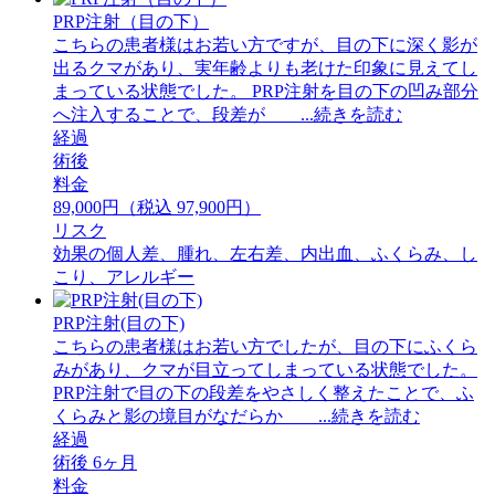
PRP注射（目の下）
こちらの患者様はお若い方ですが、目の下に深く影が
出るクマがあり、実年齢よりも老けた印象に見えてし
まっている状態でした。 PRP注射を目の下の凹み部分
へ注入することで、段差が ...続きを読む
経過
術後
料金
89,000円（税込 97,900円）
リスク
効果の個人差、腫れ、左右差、内出血、ふくらみ、し
こり、アレルギー
PRP注射(目の下)
こちらの患者様はお若い方でしたが、目の下にふくら
みがあり、クマが目立ってしまっている状態でした。
PRP注射で目の下の段差をやさしく整えたことで、ふ
くらみと影の境目がなだらか ...続きを読む
経過
術後 6ヶ月
料金