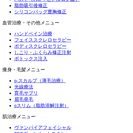
脂肪吸引後修正
シリコンバッグ豊胸修正
血管治療・その他メニュー
ハンドベイン治療
フェイススクレロセラピー
ボディスクレロセラピー
しこり・ふくらみ修正注射
ボトックス注入
痩身・毛髪メニュー
p-スカルプ（薄毛治療）
光線療法
育毛サプリ
眉毛発毛
pスリム（脂肪溶解注射）
肌治療メニュー
ヴァンパイアフェイシャル