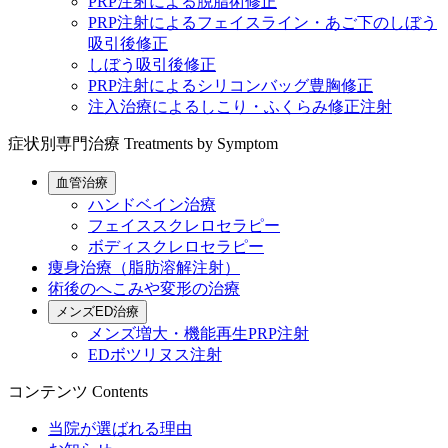
PRP注射による脱脂術修正
PRP注射によるフェイスライン・あご下のしぼう
吸引後修正
しぼう吸引後修正
PRP注射によるシリコンバッグ豊胸修正
注入治療によるしこり・ふくらみ修正注射
症状別専門治療
Treatments by Symptom
血管治療
ハンドベイン治療
フェイススクレロセラピー
ボディスクレロセラピー
痩身治療（脂肪溶解注射）
術後のへこみや変形の治療
メンズED治療
メンズ増大・機能再生PRP注射
EDボツリヌス注射
コンテンツ
Contents
当院が選ばれる理由