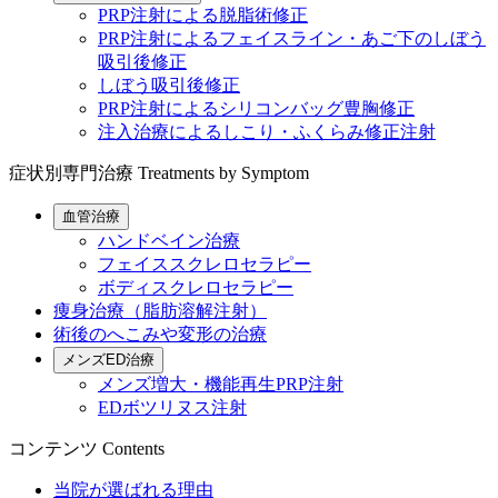
PRP注射による脱脂術修正
PRP注射によるフェイスライン・あご下のしぼう
吸引後修正
しぼう吸引後修正
PRP注射によるシリコンバッグ豊胸修正
注入治療によるしこり・ふくらみ修正注射
症状別専門治療
Treatments by Symptom
血管治療
ハンドベイン治療
フェイススクレロセラピー
ボディスクレロセラピー
痩身治療（脂肪溶解注射）
術後のへこみや変形の治療
メンズED治療
メンズ増大・機能再生PRP注射
EDボツリヌス注射
コンテンツ
Contents
当院が選ばれる理由