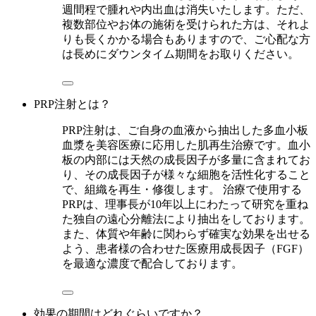
週間程で腫れや内出血は消失いたします。ただ、
複数部位やお体の施術を受けられた方は、それよ
りも長くかかる場合もありますので、ご心配な方
は長めにダウンタイム期間をお取りください。
PRP注射とは？
PRP注射は、ご自身の血液から抽出した多血小板
血漿を美容医療に応用した肌再生治療です。血小
板の内部には天然の成長因子が多量に含まれてお
り、その成長因子が様々な細胞を活性化すること
で、組織を再生・修復します。 治療で使用する
PRPは、理事長が10年以上にわたって研究を重ね
た独自の遠心分離法により抽出をしております。
また、体質や年齢に関わらず確実な効果を出せる
よう、患者様の合わせた医療用成長因子（FGF）
を最適な濃度で配合しております。
効果の期間はどれぐらいですか？