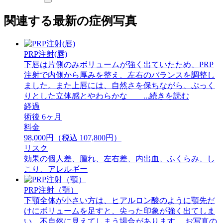
関連する最新の症例写真
PRP注射(唇)
下唇は片側のみボリュームが強く出ていたため、PRP
注射で内側から厚みを整え、左右のバランスを調整し
ました。また上唇には、自然さを保ちながら、ぷっく
りとした立体感とやわらかな ...続きを読む
経過
術後 6ヶ月
料金
98,000円（税込 107,800円）
リスク
効果の個人差、腫れ、左右差、内出血、ふくらみ、し
こり、アレルギー
PRP注射（顎）
下顎全体が小さい方は、ヒアルロン酸のように顎先だ
けにボリュームを足すと、尖った印象が強く出てしま
い、不自然に見えてしまう場合があります。 お写真の