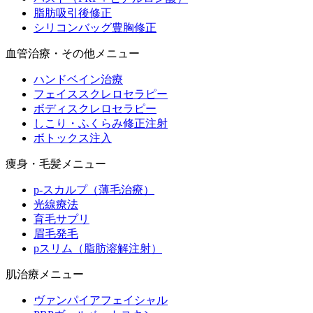
脂肪吸引後修正
シリコンバッグ豊胸修正
血管治療・その他メニュー
ハンドベイン治療
フェイススクレロセラピー
ボディスクレロセラピー
しこり・ふくらみ修正注射
ボトックス注入
痩身・毛髪メニュー
p-スカルプ（薄毛治療）
光線療法
育毛サプリ
眉毛発毛
pスリム（脂肪溶解注射）
肌治療メニュー
ヴァンパイアフェイシャル