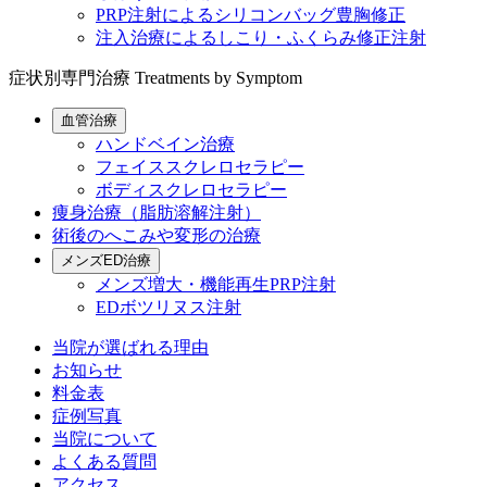
PRP注射によるシリコンバッグ豊胸修正
注入治療によるしこり・ふくらみ修正注射
症状別専門治療
Treatments by Symptom
血管治療
ハンドベイン治療
フェイススクレロセラピー
ボディスクレロセラピー
痩身治療（脂肪溶解注射）
術後のへこみや変形の治療
メンズED治療
メンズ増大・機能再生PRP注射
EDボツリヌス注射
当院が選ばれる理由
お知らせ
料金表
症例写真
当院について
よくある質問
アクセス