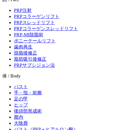
PRP注射
PRPコラーゲンリフト
PRPスレッドリフト
PRPコラーゲンスレッドリフト
PRP-MI脱脂術
ポニーテールリフト
歯肉再生
脱脂後修正
脂肪吸引後修正
PRPサブシジョン法
体 / Body
バスト
手・指・前腕
足の甲
ヒップ
後頭部形成術
膣内
大陰唇
バスト（PRP＋ヒアルロン酸）