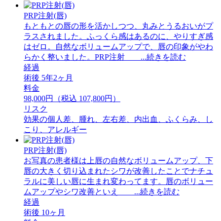
PRP注射(唇)
もともとの唇の形を活かしつつ、丸みとうるおいがプ
ラスされました。ふっくら感はあるのに、やりすぎ感
はゼロ。自然なボリュームアップで、唇の印象がやわ
らかく整いました。PRP注射 ...続きを読む
経過
術後 5年2ヶ月
料金
98,000円（税込 107,800円）
リスク
効果の個人差、腫れ、左右差、内出血、ふくらみ、し
こり、アレルギー
PRP注射(唇)
お写真の患者様は上唇の自然なボリュームアップ、下
唇の大きく切り込まれたシワが改善したことでナチュ
ラルに美しい唇に生まれ変わってます。唇のボリュー
ムアップやシワ改善といえ ...続きを読む
経過
術後 10ヶ月