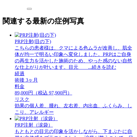
関連する最新の症例写真
PRP注射(目の下)
こちらの患者様は、クマによる色ムラが改善し、肌全
体が均一で明るい印象へ変化しました。PRPはご自身
の再生力を活かした施術のため、やった感のない自然
な仕上がりが叶います。目元 ...続きを読む
経過
術後 3ヶ月
料金
89,000円（税込 97,900円）
リスク
効果の個人差、腫れ、左右差、内出血、ふくらみ、し
こり、アレルギー
PRP注射（涙袋）
もともとの目元の印象を活かしながら、下まぶたに自