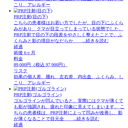
こり、アレルギー
PRP注射(目の下)
こちらの患者様はお若い方でしたが、目の下にふくら
みがあり、クマが目立ってしまっている状態でした。
PRP注射で目の下の段差をやさしく整えたことで、ふ
くらみと影の境目がなだらか ...続きを読む
経過
術後 6ヶ月
料金
89,000円（税込 97,900円）
リスク
効果の個人差、腫れ、左右差、内出血、ふくらみ、し
こり、アレルギー
PRP注射(ゴルゴライン)
ゴルゴラインが凹んでいると、実際にはクマが薄くて
も影が強調され、疲れた印象に見えてしまいます。 ⁡こ
ちらの患者様は、PRP注射によって凹みが改善し、影
が薄くなることで目元全 ...続きを読む
経過