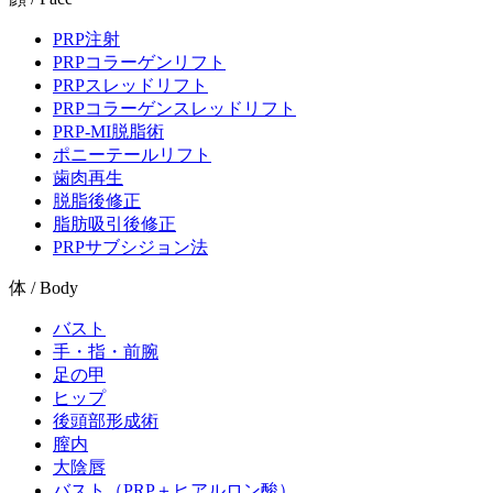
PRP注射
PRPコラーゲンリフト
PRPスレッドリフト
PRPコラーゲンスレッドリフト
PRP-MI脱脂術
ポニーテールリフト
歯肉再生
脱脂後修正
脂肪吸引後修正
PRPサブシジョン法
体 / Body
バスト
手・指・前腕
足の甲
ヒップ
後頭部形成術
膣内
大陰唇
バスト（PRP＋ヒアルロン酸）