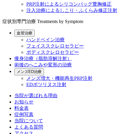
PRP注射によるシリコンバッグ豊胸修正
注入治療によるしこり・ふくらみ修正注射
症状別専門治療
Treatments by Symptom
血管治療
ハンドベイン治療
フェイススクレロセラピー
ボディスクレロセラピー
痩身治療（脂肪溶解注射）
術後のへこみや変形の治療
メンズED治療
メンズ増大・機能再生PRP注射
EDボツリヌス注射
当院が選ばれる理由
お知らせ
料金表
症例写真
当院について
よくある質問
アクセス