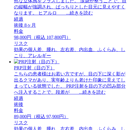
然な立体感をプラスしました。 ⁡涙袋が整うことで、目
の縦幅が強調され、ぱっちりとした目元に見えやすく
なります。 ⁡ヒアルロ ...続きを読む
経過
術後 8ヶ月
料金
98,000円（税込 107,800円）
リスク
効果の個人差、腫れ、左右差、内出血、ふくらみ、し
こり、アレルギー
PRP注射（目の下）
こちらの患者様はお若い方ですが、目の下に深く影が
出るクマがあり、実年齢よりも老けた印象に見えてし
まっている状態でした。 PRP注射を目の下の凹み部分
へ注入することで、段差が ...続きを読む
経過
術後
料金
89,000円（税込 97,900円）
リスク
効果の個人差、腫れ、左右差、内出血、ふくらみ、し