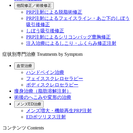
他院修正／術後修正
PRP注射による脱脂術修正
PRP注射によるフェイスライン・あご下のしぼう
吸引後修正
しぼう吸引後修正
PRP注射によるシリコンバッグ豊胸修正
注入治療によるしこり・ふくらみ修正注射
症状別専門治療
Treatments by Symptom
血管治療
ハンドベイン治療
フェイススクレロセラピー
ボディスクレロセラピー
痩身治療（脂肪溶解注射）
術後のへこみや変形の治療
メンズED治療
メンズ増大・機能再生PRP注射
EDボツリヌス注射
コンテンツ
Contents