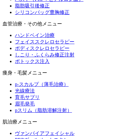
脂肪吸引後修正
シリコンバッグ豊胸修正
血管治療・その他メニュー
ハンドベイン治療
フェイススクレロセラピー
ボディスクレロセラピー
しこり・ふくらみ修正注射
ボトックス注入
痩身・毛髪メニュー
p-スカルプ（薄毛治療）
光線療法
育毛サプリ
眉毛発毛
pスリム（脂肪溶解注射）
肌治療メニュー
ヴァンパイアフェイシャル