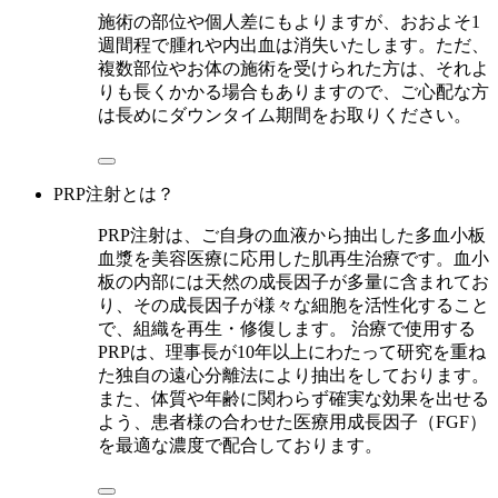
施術の部位や個人差にもよりますが、おおよそ1
週間程で腫れや内出血は消失いたします。ただ、
複数部位やお体の施術を受けられた方は、それよ
りも長くかかる場合もありますので、ご心配な方
は長めにダウンタイム期間をお取りください。
PRP注射とは？
PRP注射は、ご自身の血液から抽出した多血小板
血漿を美容医療に応用した肌再生治療です。血小
板の内部には天然の成長因子が多量に含まれてお
り、その成長因子が様々な細胞を活性化すること
で、組織を再生・修復します。 治療で使用する
PRPは、理事長が10年以上にわたって研究を重ね
た独自の遠心分離法により抽出をしております。
また、体質や年齢に関わらず確実な効果を出せる
よう、患者様の合わせた医療用成長因子（FGF）
を最適な濃度で配合しております。