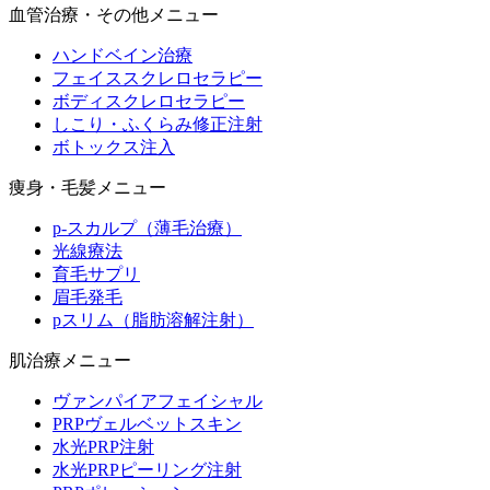
血管治療・その他メニュー
ハンドベイン治療
フェイススクレロセラピー
ボディスクレロセラピー
しこり・ふくらみ修正注射
ボトックス注入
痩身・毛髪メニュー
p-スカルプ（薄毛治療）
光線療法
育毛サプリ
眉毛発毛
pスリム（脂肪溶解注射）
肌治療メニュー
ヴァンパイアフェイシャル
PRPヴェルベットスキン
水光PRP注射
水光PRPピーリング注射