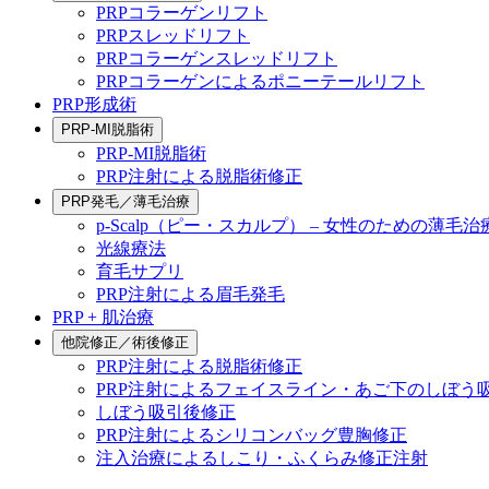
PRPコラーゲンリフト
PRPスレッドリフト
PRPコラーゲンスレッドリフト
PRPコラーゲンによるポニーテールリフト
PRP形成術
PRP-MI脱脂術
PRP-MI脱脂術
PRP注射による脱脂術修正
PRP発毛／薄毛治療
p-Scalp（ピー・スカルプ） – 女性のための薄毛治
光線療法
育毛サプリ
PRP注射による眉毛発毛
PRP + 肌治療
他院修正／術後修正
PRP注射による脱脂術修正
PRP注射によるフェイスライン・あご下のしぼう
しぼう吸引後修正
PRP注射によるシリコンバッグ豊胸修正
注入治療によるしこり・ふくらみ修正注射