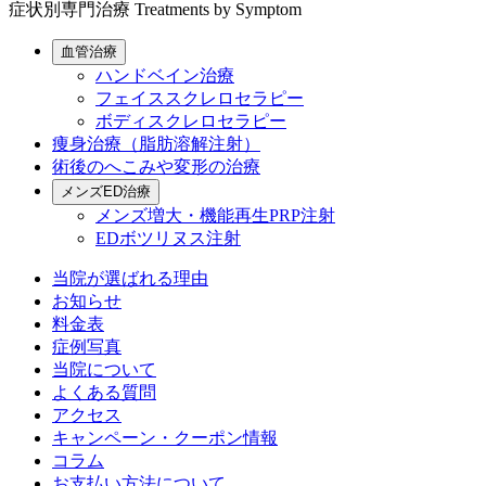
症状別専門治療
Treatments by Symptom
血管治療
ハンドベイン治療
フェイススクレロセラピー
ボディスクレロセラピー
痩身治療（脂肪溶解注射）
術後のへこみや変形の治療
メンズED治療
メンズ増大・機能再生PRP注射
EDボツリヌス注射
当院が選ばれる理由
お知らせ
料金表
症例写真
当院について
よくある質問
アクセス
キャンペーン・クーポン情報
コラム
お支払い方法について