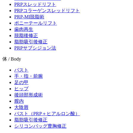
PRPスレッドリフト
PRPコラーゲンスレッドリフト
PRP-MI脱脂術
ポニーテールリフト
歯肉再生
脱脂後修正
脂肪吸引後修正
PRPサブシジョン法
体 / Body
バスト
手・指・前腕
足の甲
ヒップ
後頭部形成術
膣内
大陰唇
バスト（PRP＋ヒアルロン酸）
脂肪吸引後修正
シリコンバッグ豊胸修正