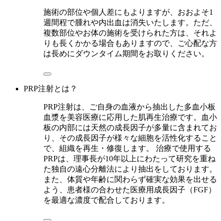
施術の部位や個人差にもよりますが、おおよそ1
週間程で腫れや内出血は消失いたします。ただ、
複数部位やお体の施術を受けられた方は、それよ
りも長くかかる場合もありますので、ご心配な方
は長めにダウンタイム期間をお取りください。
PRP注射とは？
PRP注射は、ご自身の血液から抽出した多血小板
血漿を美容医療に応用した肌再生治療です。血小
板の内部には天然の成長因子が多量に含まれてお
り、その成長因子が様々な細胞を活性化すること
で、組織を再生・修復します。 治療で使用する
PRPは、理事長が10年以上にわたって研究を重ね
た独自の遠心分離法により抽出をしております。
また、体質や年齢に関わらず確実な効果を出せる
よう、患者様の合わせた医療用成長因子（FGF）
を最適な濃度で配合しております。