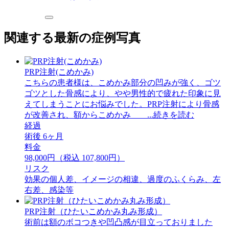
関連する最新の症例写真
PRP注射(こめかみ)
こちらの患者様は、こめかみ部分の凹みが強く、ゴツ
ゴツとした骨感により、やや男性的で疲れた印象に見
えてしまうことにお悩みでした。PRP注射により骨感
が改善され、額からこめかみ ...続きを読む
経過
術後 6ヶ月
料金
98,000円（税込 107,800円）
リスク
効果の個人差、イメージの相違、過度のふくらみ、左
右差、感染等
PRP注射（ひたいこめかみ丸み形成）
術前は額のボコつきや凹凸感が目立っておりました