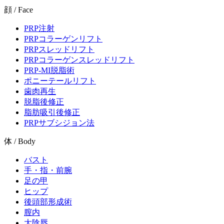
顔 / Face
PRP注射
PRPコラーゲンリフト
PRPスレッドリフト
PRPコラーゲンスレッドリフト
PRP-MI脱脂術
ポニーテールリフト
歯肉再生
脱脂後修正
脂肪吸引後修正
PRPサブシジョン法
体 / Body
バスト
手・指・前腕
足の甲
ヒップ
後頭部形成術
膣内
大陰唇