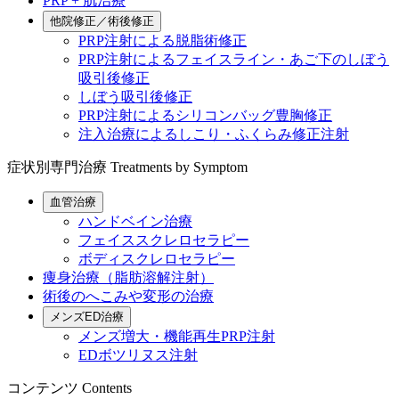
PRP + 肌治療
他院修正／術後修正
PRP注射による脱脂術修正
PRP注射によるフェイスライン・あご下のしぼう
吸引後修正
しぼう吸引後修正
PRP注射によるシリコンバッグ豊胸修正
注入治療によるしこり・ふくらみ修正注射
症状別専門治療
Treatments by Symptom
血管治療
ハンドベイン治療
フェイススクレロセラピー
ボディスクレロセラピー
痩身治療（脂肪溶解注射）
術後のへこみや変形の治療
メンズED治療
メンズ増大・機能再生PRP注射
EDボツリヌス注射
コンテンツ
Contents