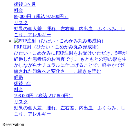
術後 3ヶ月
料金
89,000円（税込 97,900円）
リスク
効果の個人差、腫れ、左右差、内出血、ふくらみ、し
こり、アレルギー
PRP注射（ひたい・こめかみ丸み形成術）
ひたい・こめかみにPRP注射をお受けいただき、5年が
経過した患者様のお写真です。 もともとの額の形を生
かしながらナチュラルに仕上げることで、軽やかで洗
練された印象へと変化さ ...続きを読む
経過
術後 5年
料金
198,000円（税込 217,800円）
リスク
効果の個人差、腫れ、左右差、内出血、ふくらみ、し
こり、アレルギー
Reservation