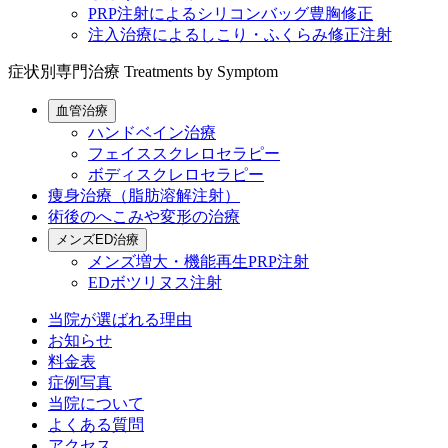
PRP注射によるシリコンバッグ豊胸修正
注入治療によるしこり・ふくらみ修正注射
症状別専門治療
Treatments by Symptom
血管治療
ハンドベイン治療
フェイススクレロセラピー
ボディスクレロセラピー
痩身治療（脂肪溶解注射）
術後のへこみや変形の治療
メンズED治療
メンズ増大・機能再生PRP注射
EDボツリヌス注射
当院が選ばれる理由
お知らせ
料金表
症例写真
当院について
よくある質問
アクセス