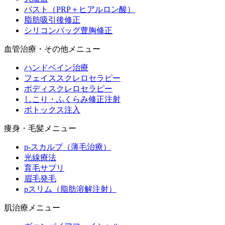
バスト（PRP＋ヒアルロン酸）
脂肪吸引後修正
シリコンバッグ豊胸修正
血管治療・その他メニュー
ハンドベイン治療
フェイススクレロセラピー
ボディスクレロセラピー
しこり・ふくらみ修正注射
ボトックス注入
痩身・毛髪メニュー
p-スカルプ（薄毛治療）
光線療法
育毛サプリ
眉毛発毛
pスリム（脂肪溶解注射）
肌治療メニュー