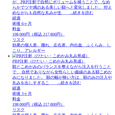
が、PRP注射で自然にボリュームを補うことで、なめ
らかでツヤ感のある美しい額へと変化しました。 ⁡控え
めながらも自然な丸みが生 ...続きを読む
経過
術後 6ヶ月
料金
198,000円（税込 217,800円）
リスク
効果の個人差、腫れ、左右差、内出血、ふくらみ、し
こり、アレルギー
PRP注射（ひたい・こめかみ丸み形成）
額とこめかみのバランスを整えながら注入を行うこと
で、 自然でありながら女性らしい曲線のある額こめか
みになりました。 額の幅が狭い方は、額のみの注入や
丸みを出しすぎるこ ...続きを読む
経過
術後 3ヶ月
料金
198,000円（税込 217,800円）
リスク