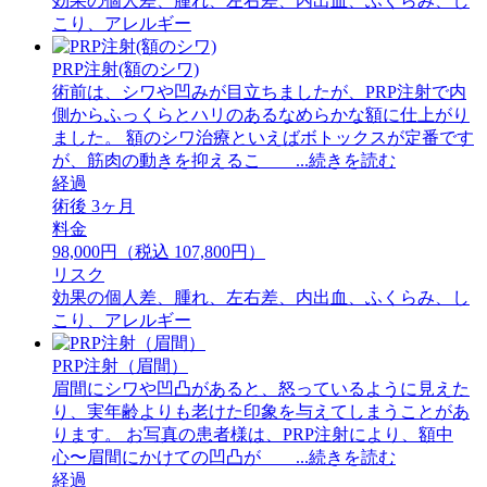
効果の個人差、腫れ、左右差、内出血、ふくらみ、し
こり、アレルギー
PRP注射(額のシワ)
術前は、シワや凹みが目立ちましたが、PRP注射で内
側からふっくらとハリのあるなめらかな額に仕上がり
ました。 額のシワ治療といえばボトックスが定番です
が、筋肉の動きを抑えるこ ...続きを読む
経過
術後 3ヶ月
料金
98,000円（税込 107,800円）
リスク
効果の個人差、腫れ、左右差、内出血、ふくらみ、し
こり、アレルギー
PRP注射（眉間）
眉間にシワや凹凸があると、怒っているように見えた
り、実年齢よりも老けた印象を与えてしまうことがあ
ります。 お写真の患者様は、PRP注射により、額中
心〜眉間にかけての凹凸が ...続きを読む
経過