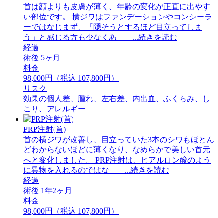
首は顔よりも皮膚が薄く、年齢の変化が正直に出やす
い部位です。 横ジワはファンデーションやコンシーラ
ーではなじまず、「隠そうとするほど目立ってしま
う」と感じる方も少なくあ ...続きを読む
経過
術後 5ヶ月
料金
98,000円（税込 107,800円）
リスク
効果の個人差、腫れ、左右差、内出血、ふくらみ、し
こり、アレルギー
PRP注射(首)
首の横ジワが改善し、目立っていた3本のシワもほとん
どわからないほどに薄くなり、なめらかで美しい首元
へと変化しました。 PRP注射は、ヒアルロン酸のよう
に異物を入れるのではな ...続きを読む
経過
術後 1年2ヶ月
料金
98,000円（税込 107,800円）