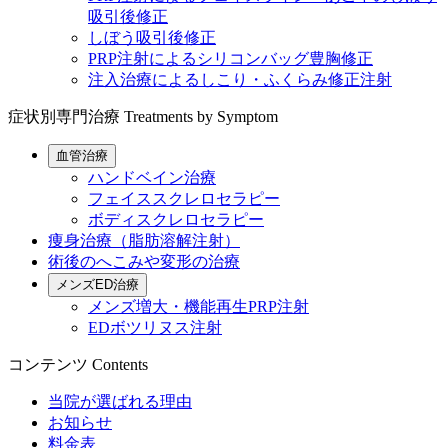
吸引後修正
しぼう吸引後修正
PRP注射によるシリコンバッグ豊胸修正
注入治療によるしこり・ふくらみ修正注射
症状別専門治療
Treatments by Symptom
血管治療
ハンドベイン治療
フェイススクレロセラピー
ボディスクレロセラピー
痩身治療（脂肪溶解注射）
術後のへこみや変形の治療
メンズED治療
メンズ増大・機能再生PRP注射
EDボツリヌス注射
コンテンツ
Contents
当院が選ばれる理由
お知らせ
料金表