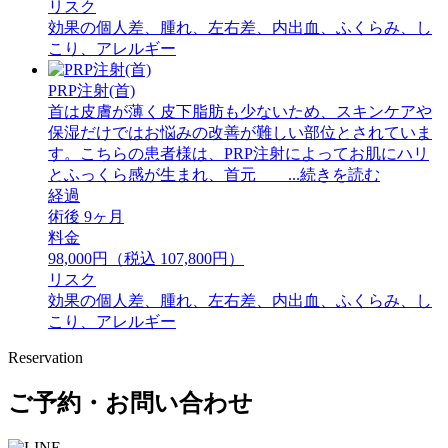
リスク
効果の個人差、腫れ、左右差、内出血、ふくらみ、し
こり、アレルギー
PRP注射(首)
首は皮膚が薄く皮下脂肪も少ないため、スキンケアや
保湿だけではお悩みの改善が難しい部位とされていま
す。こちらの患者様は、PRP注射によってお肌にハリ
とふっくら感が生まれ、首元 ...続きを読む
経過
術後 9ヶ月
料金
98,000円（税込 107,800円）
リスク
効果の個人差、腫れ、左右差、内出血、ふくらみ、し
こり、アレルギー
Reservation
ご予約・お問い合わせ