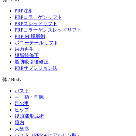
PRP注射
PRPコラーゲンリフト
PRPスレッドリフト
PRPコラーゲンスレッドリフト
PRP-MI脱脂術
ポニーテールリフト
歯肉再生
脱脂後修正
脂肪吸引後修正
PRPサブシジョン法
体 / Body
バスト
手・指・前腕
足の甲
ヒップ
後頭部形成術
膣内
大陰唇
バスト（PRP＋ヒアルロン酸）