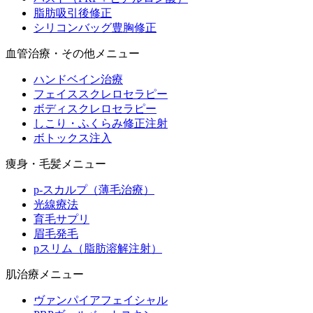
脂肪吸引後修正
シリコンバッグ豊胸修正
血管治療・その他メニュー
ハンドベイン治療
フェイススクレロセラピー
ボディスクレロセラピー
しこり・ふくらみ修正注射
ボトックス注入
痩身・毛髪メニュー
p-スカルプ（薄毛治療）
光線療法
育毛サプリ
眉毛発毛
pスリム（脂肪溶解注射）
肌治療メニュー
ヴァンパイアフェイシャル