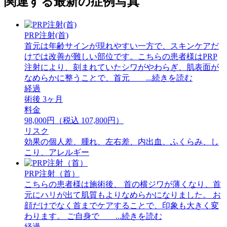
関連する最新の症例写真
PRP注射(首)
首元は年齢サインが現れやすい一方で、スキンケアだ
けでは改善が難しい部位です。こちらの患者様はPRP
注射により、刻まれていたシワがやわらぎ、肌表面が
なめらかに整うことで、首元 ...続きを読む
経過
術後 3ヶ月
料金
98,000円（税込 107,800円）
リスク
効果の個人差、腫れ、左右差、内出血、ふくらみ、し
こり、アレルギー
PRP注射（首）
こちらの患者様は施術後、 首の横ジワが薄くなり、首
元にハリが出て肌質もよりなめらかになりました。 お
顔だけでなく首までケアすることで、印象も大きく変
わります。 ご自身で ...続きを読む
経過