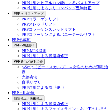
PRP注射とヒアルロン酸によるバストアップ
PRP注射によるシリコンバッグ豊胸修正
PRP + リフトアップ
PRPコラーゲンリフト
PRPスレッドリフト
PRPコラーゲンスレッドリフト
PRPコラーゲンによるポニーテールリフト
PRP形成術
PRP-MI脱脂術
PRP-MI脱脂術
PRP注射による脱脂術修正
PRP発毛／薄毛治療
p-Scalp（ピー・スカルプ） – 女性のための薄毛治
療
光線療法
育毛サプリ
PRP注射による眉毛発毛
PRP + 肌治療
他院修正／術後修正
PRP注射による脱脂術修正
PRP注射によるフェイスライン・あご下のしぼう