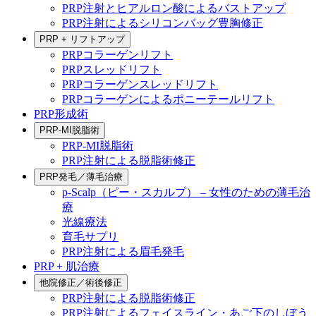
PRP注射とヒアルロン酸によるバストアップ
PRP注射によるシリコンバッグ豊胸修正
PRP + リフトアップ
PRPコラーゲンリフト
PRPスレッドリフト
PRPコラーゲンスレッドリフト
PRPコラーゲンによるポニーテールリフト
PRP形成術
PRP-MI脱脂術
PRP-MI脱脂術
PRP注射による脱脂術修正
PRP発毛／薄毛治療
p-Scalp（ピー・スカルプ） – 女性のための薄毛治
療
光線療法
育毛サプリ
PRP注射による眉毛発毛
PRP + 肌治療
他院修正／術後修正
PRP注射による脱脂術修正
PRP注射によるフェイスライン・あご下のしぼう