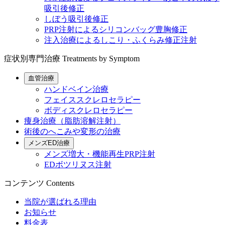
吸引後修正
しぼう吸引後修正
PRP注射によるシリコンバッグ豊胸修正
注入治療によるしこり・ふくらみ修正注射
症状別専門治療
Treatments by Symptom
血管治療
ハンドベイン治療
フェイススクレロセラピー
ボディスクレロセラピー
痩身治療（脂肪溶解注射）
術後のへこみや変形の治療
メンズED治療
メンズ増大・機能再生PRP注射
EDボツリヌス注射
コンテンツ
Contents
当院が選ばれる理由
お知らせ
料金表