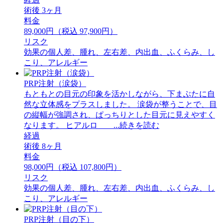
術後 3ヶ月
料金
89,000円（税込 97,900円）
リスク
効果の個人差、腫れ、左右差、内出血、ふくらみ、し
こり、アレルギー
PRP注射（涙袋）
もともとの目元の印象を活かしながら、下まぶたに自
然な立体感をプラスしました。 ⁡涙袋が整うことで、目
の縦幅が強調され、ぱっちりとした目元に見えやすく
なります。 ⁡ヒアルロ ...続きを読む
経過
術後 8ヶ月
料金
98,000円（税込 107,800円）
リスク
効果の個人差、腫れ、左右差、内出血、ふくらみ、し
こり、アレルギー
PRP注射（目の下）