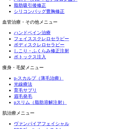
脂肪吸引後修正
シリコンバッグ豊胸修正
血管治療・その他メニュー
ハンドベイン治療
フェイススクレロセラピー
ボディスクレロセラピー
しこり・ふくらみ修正注射
ボトックス注入
痩身・毛髪メニュー
p-スカルプ（薄毛治療）
光線療法
育毛サプリ
眉毛発毛
pスリム（脂肪溶解注射）
肌治療メニュー
ヴァンパイアフェイシャル