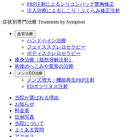
PRP注射によるシリコンバッグ豊胸修正
注入治療によるしこり・ふくらみ修正注射
症状別専門治療
Treatments by Symptom
血管治療
ハンドベイン治療
フェイススクレロセラピー
ボディスクレロセラピー
痩身治療（脂肪溶解注射）
術後のへこみや変形の治療
メンズED治療
メンズ増大・機能再生PRP注射
EDボツリヌス注射
当院が選ばれる理由
お知らせ
料金表
症例写真
当院について
よくある質問
アクセス