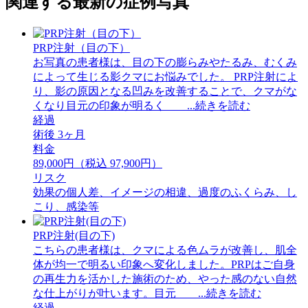
関連する最新の症例写真
PRP注射（目の下）
お写真の患者様は、目の下の膨らみやたるみ、むくみ
によって生じる影クマにお悩みでした。 PRP注射によ
り、影の原因となる凹みを改善することで、クマがな
くなり目元の印象が明るく ...続きを読む
経過
術後 3ヶ月
料金
89,000円（税込 97,900円）
リスク
効果の個人差、イメージの相違、過度のふくらみ、し
こり、感染等
PRP注射(目の下)
こちらの患者様は、クマによる色ムラが改善し、肌全
体が均一で明るい印象へ変化しました。PRPはご自身
の再生力を活かした施術のため、やった感のない自然
な仕上がりが叶います。目元 ...続きを読む
経過