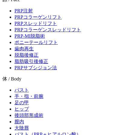
PRP注射
PRPコラーゲンリフト
PRPスレッドリフト
PRPコラーゲンスレッドリフト
PRP-MI脱脂術
ポニーテールリフト
歯肉再生
脱脂後修正
脂肪吸引後修正
PRPサブシジョン法
体 / Body
バスト
手・指・前腕
足の甲
ヒップ
後頭部形成術
膣内
大陰唇
バスト（PRP＋ヒアルロン酸）