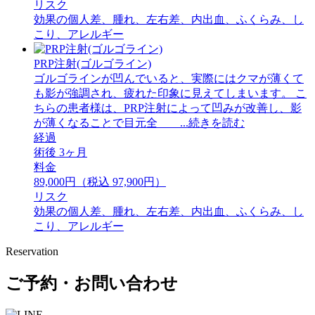
リスク
効果の個人差、腫れ、左右差、内出血、ふくらみ、し
こり、アレルギー
PRP注射(ゴルゴライン)
ゴルゴラインが凹んでいると、実際にはクマが薄くて
も影が強調され、疲れた印象に見えてしまいます。 ⁡こ
ちらの患者様は、PRP注射によって凹みが改善し、影
が薄くなることで目元全 ...続きを読む
経過
術後 3ヶ月
料金
89,000円（税込 97,900円）
リスク
効果の個人差、腫れ、左右差、内出血、ふくらみ、し
こり、アレルギー
Reservation
ご予約・お問い合わせ