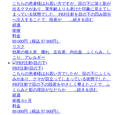
こちらの患者様はお若い方ですが、目の下に深く影が
出るクマがあり、実年齢よりも老けた印象に見えてし
まっている状態でした。 PRP注射を目の下の凹み部分
へ注入することで、段差が ...続きを読む
経過
術後
料金
89,000円（税込 97,900円）
リスク
効果の個人差、腫れ、左右差、内出血、ふくらみ、し
こり、アレルギー
PRP注射(目の下)
こちらの患者様はお若い方でしたが、目の下にふくら
みがあり、クマが目立ってしまっている状態でした。
PRP注射で目の下の段差をやさしく整えたことで、ふ
くらみと影の境目がなだらか ...続きを読む
経過
術後 6ヶ月
料金
89,000円（税込 97,900円）