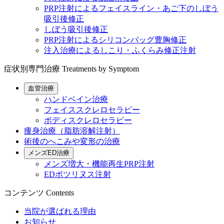
PRP注射によるフェイスライン・あご下のしぼう
吸引後修正
しぼう吸引後修正
PRP注射によるシリコンバッグ豊胸修正
注入治療によるしこり・ふくらみ修正注射
症状別専門治療
Treatments by Symptom
血管治療
ハンドベイン治療
フェイススクレロセラピー
ボディスクレロセラピー
痩身治療（脂肪溶解注射）
術後のへこみや変形の治療
メンズED治療
メンズ増大・機能再生PRP注射
EDボツリヌス注射
コンテンツ
Contents
当院が選ばれる理由
お知らせ