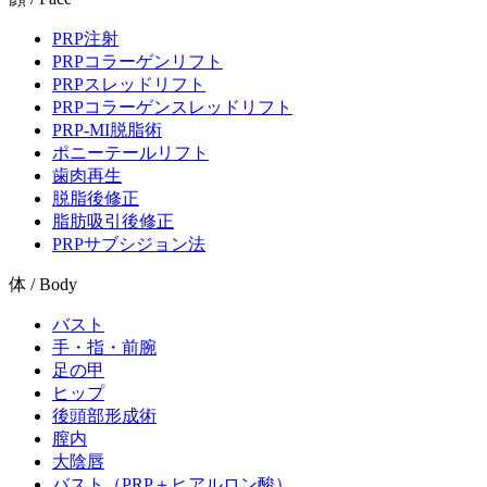
PRP注射
PRPコラーゲンリフト
PRPスレッドリフト
PRPコラーゲンスレッドリフト
PRP-MI脱脂術
ポニーテールリフト
歯肉再生
脱脂後修正
脂肪吸引後修正
PRPサブシジョン法
体 / Body
バスト
手・指・前腕
足の甲
ヒップ
後頭部形成術
膣内
大陰唇
バスト（PRP＋ヒアルロン酸）