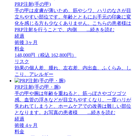
PRP注射(手の甲)
手の甲は皮膚が薄いため、筋やシワ、ハリのなさが目
立ちやすい部位です。年齢とともにお手元の印象に変
化を感じる方も少なくありません。こちらの患者様は
PRP注射を行うことで、内側 ...続きを読む
経過
術後 3ヶ月
料金
148,000円（税込 162,800円）
リスク
効果の個人差、腫れ、左右差、内出血、ふくらみ、し
こり、アレルギー
PRP注射(手の甲・腕)
手の甲や腕は年齢を重ねると、筋っぽさやゴツゴツ
感、血管の浮きなどが目立ちやすくなり、一度ハリが
失われてしまうと、ホームケアでの改善は難しい部位
となります。お写真の患者様 ...続きを読む
経過
術後 4ヶ月
料金