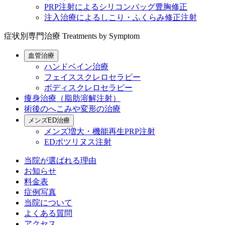
PRP注射によるシリコンバッグ豊胸修正
注入治療によるしこり・ふくらみ修正注射
症状別専門治療
Treatments by Symptom
血管治療
ハンドベイン治療
フェイススクレロセラピー
ボディスクレロセラピー
痩身治療（脂肪溶解注射）
術後のへこみや変形の治療
メンズED治療
メンズ増大・機能再生PRP注射
EDボツリヌス注射
当院が選ばれる理由
お知らせ
料金表
症例写真
当院について
よくある質問
アクセス