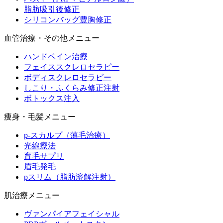
脂肪吸引後修正
シリコンバッグ豊胸修正
血管治療・その他メニュー
ハンドベイン治療
フェイススクレロセラピー
ボディスクレロセラピー
しこり・ふくらみ修正注射
ボトックス注入
痩身・毛髪メニュー
p-スカルプ（薄毛治療）
光線療法
育毛サプリ
眉毛発毛
pスリム（脂肪溶解注射）
肌治療メニュー
ヴァンパイアフェイシャル