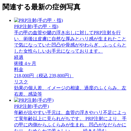
関連する最新の症例写真
PRP注射(手の甲・指)
手の甲の血管や腱の浮き出しに対してPRP注射を行
い、術後は皮膚に自然な厚みとハリ感が生まれたこと
で気になっていた凹凸や骨感がやわらぎ、ふっくらと
した女性らしいお手元になっております。
経過
術後 4ヶ月
料金
218,000円（税込 239,800円）
リスク
効果の個人差、イメージの相違、過度のふくらみ、左
右差、感染等
PRP注射(手の甲)
年齢が出やすい手元は、血管の浮きやハリ不足によっ
て実年齢以上に見られがちです。 PRP注射により、手
の甲に内側からふくらみが生まれ、凹凸がなだらかに
なり、なめらかで若々しい ...続きを読む