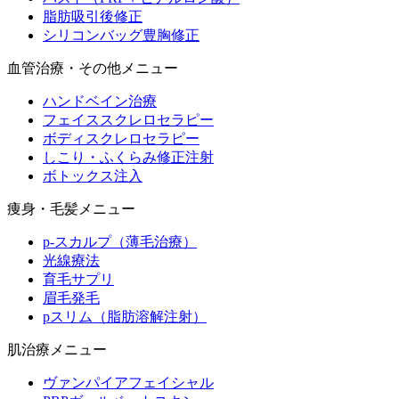
脂肪吸引後修正
シリコンバッグ豊胸修正
血管治療・その他メニュー
ハンドベイン治療
フェイススクレロセラピー
ボディスクレロセラピー
しこり・ふくらみ修正注射
ボトックス注入
痩身・毛髪メニュー
p-スカルプ（薄毛治療）
光線療法
育毛サプリ
眉毛発毛
pスリム（脂肪溶解注射）
肌治療メニュー
ヴァンパイアフェイシャル