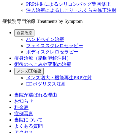
PRP注射によるシリコンバッグ豊胸修正
注入治療によるしこり・ふくらみ修正注射
症状別専門治療
Treatments by Symptom
血管治療
ハンドベイン治療
フェイススクレロセラピー
ボディスクレロセラピー
痩身治療（脂肪溶解注射）
術後のへこみや変形の治療
メンズED治療
メンズ増大・機能再生PRP注射
EDボツリヌス注射
当院が選ばれる理由
お知らせ
料金表
症例写真
当院について
よくある質問
アクセス