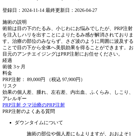
登録日：2024-11-14
最終更新日：2026-04-27
施術の説明
術前は目の下のたるみ、小じわにお悩みでしたが、PRP注射
を注入しハリを出すことによりたるみ感が解消されておりま
す。治療の部位のみならず、さざ波のように周囲に波及する
ことで目の下から全体へ美肌効果を得ることができます。お
目元のアンチエイジングはPRP注射にお任せください。 ⁡
経過
術後 3ヶ月
料金
PRP注射： 89,000円
（税込 97,900円）
リスク
効果の個人差、腫れ、左右差、内出血、ふくらみ、しこり、
アレルギー
PRP注射
クマ治療のPRP注射
PRP注射のよくある質問
ダウンタイムについて
施術の部位や個人差にもよりますが、おおよそ1