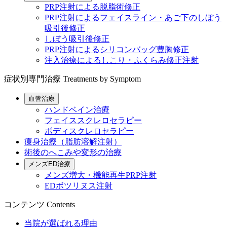
PRP注射による脱脂術修正
PRP注射によるフェイスライン・あご下のしぼう
吸引後修正
しぼう吸引後修正
PRP注射によるシリコンバッグ豊胸修正
注入治療によるしこり・ふくらみ修正注射
症状別専門治療
Treatments by Symptom
血管治療
ハンドベイン治療
フェイススクレロセラピー
ボディスクレロセラピー
痩身治療（脂肪溶解注射）
術後のへこみや変形の治療
メンズED治療
メンズ増大・機能再生PRP注射
EDボツリヌス注射
コンテンツ
Contents
当院が選ばれる理由