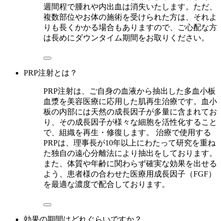
週間程で腫れや内出血は消失いたします。ただ、
複数部位やお体の施術を受けられた方は、それよ
りも長くかかる場合もありますので、ご心配な方
は長めにダウンタイム期間をお取りください。
PRP注射とは？
PRP注射は、ご自身の血液から抽出した多血小板
血漿を美容医療に応用した肌再生治療です。血小
板の内部には天然の成長因子が多量に含まれてお
り、その成長因子が様々な細胞を活性化すること
で、組織を再生・修復します。 治療で使用する
PRPは、理事長が10年以上にわたって研究を重ね
た独自の遠心分離法により抽出をしております。
また、体質や年齢に関わらず確実な効果を出せる
よう、患者様の合わせた医療用成長因子（FGF）
を最適な濃度で配合しております。
効果の期間はどれぐらいですか？