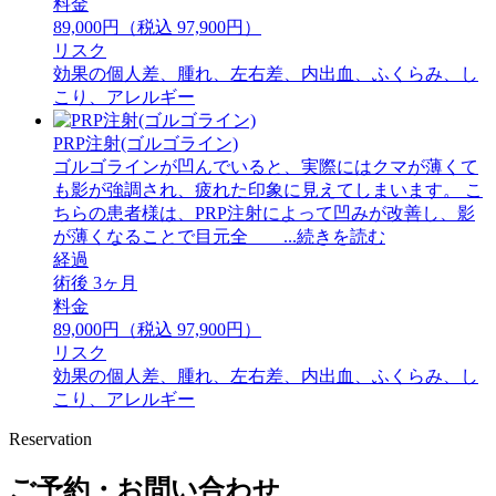
料金
89,000円（税込 97,900円）
リスク
効果の個人差、腫れ、左右差、内出血、ふくらみ、し
こり、アレルギー
PRP注射(ゴルゴライン)
ゴルゴラインが凹んでいると、実際にはクマが薄くて
も影が強調され、疲れた印象に見えてしまいます。 ⁡こ
ちらの患者様は、PRP注射によって凹みが改善し、影
が薄くなることで目元全 ...続きを読む
経過
術後 3ヶ月
料金
89,000円（税込 97,900円）
リスク
効果の個人差、腫れ、左右差、内出血、ふくらみ、し
こり、アレルギー
Reservation
ご予約・お問い合わせ