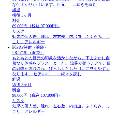
な仕上がりが叶います。目元 ...続きを読む
経過
術後 3ヶ月
料金
89,000円（税込 97,900円）
リスク
効果の個人差、腫れ、左右差、内出血、ふくらみ、し
こり、アレルギー
PRP注射（涙袋）
もともとの目元の印象を活かしながら、下まぶたに自
然な立体感をプラスしました。 ⁡涙袋が整うことで、目
の縦幅が強調され、ぱっちりとした目元に見えやすく
なります。 ⁡ヒアルロ ...続きを読む
経過
術後 8ヶ月
料金
98,000円（税込 107,800円）
リスク
効果の個人差、腫れ、左右差、内出血、ふくらみ、し
こり、アレルギー