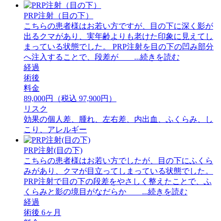
PRP注射（目の下）
こちらの患者様はお若い方ですが、目の下に深く影が
出るクマがあり、実年齢よりも老けた印象に見えてし
まっている状態でした。 PRP注射を目の下の凹み部分
へ注入することで、段差が ...続きを読む
経過
術後
料金
89,000円（税込 97,900円）
リスク
効果の個人差、腫れ、左右差、内出血、ふくらみ、し
こり、アレルギー
PRP注射(目の下)
こちらの患者様はお若い方でしたが、目の下にふくら
みがあり、クマが目立ってしまっている状態でした。
PRP注射で目の下の段差をやさしく整えたことで、ふ
くらみと影の境目がなだらか ...続きを読む
経過
術後 6ヶ月