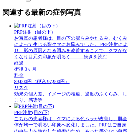
関連する最新の症例写真
PRP注射（目の下）
お写真の患者様は、目の下の膨らみやたるみ、むくみ
によって生じる影クマにお悩みでした。 PRP注射によ
り、影の原因となる凹みを改善することで、クマがな
くなり目元の印象が明るく ...続きを読む
経過
術後 3ヶ月
料金
89,000円（税込 97,900円）
リスク
効果の個人差、イメージの相違、過度のふくらみ、し
こり、感染等
PRP注射(目の下)
こちらの患者様は、クマによる色ムラが改善し、肌全
体が均一で明るい印象へ変化しました。PRPはご自身
の再生力を活かした施術のため、やった感のない自然