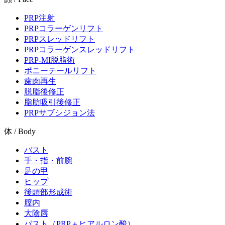
PRP注射
PRPコラーゲンリフト
PRPスレッドリフト
PRPコラーゲンスレッドリフト
PRP-MI脱脂術
ポニーテールリフト
歯肉再生
脱脂後修正
脂肪吸引後修正
PRPサブシジョン法
体 / Body
バスト
手・指・前腕
足の甲
ヒップ
後頭部形成術
膣内
大陰唇
バスト（PRP＋ヒアルロン酸）