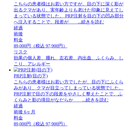
こちらの患者様はお若い方ですが、目の下に深く影が
出るクマがあり、実年齢よりも老けた印象に見えてし
まっている状態でした。 PRP注射を目の下の凹み部分
へ注入することで、段差が ...続きを読む
経過
術後
料金
89,000円（税込 97,900円）
リスク
効果の個人差、腫れ、左右差、内出血、ふくらみ、し
こり、アレルギー
PRP注射(目の下)
こちらの患者様はお若い方でしたが、目の下にふくら
みがあり、クマが目立ってしまっている状態でした。
PRP注射で目の下の段差をやさしく整えたことで、ふ
くらみと影の境目がなだらか ...続きを読む
経過
術後 6ヶ月
料金
89,000円（税込 97,900円）