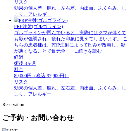
リスク
効果の個人差、腫れ、左右差、内出血、ふくらみ、し
こり、アレルギー
PRP注射(ゴルゴライン)
ゴルゴラインが凹んでいると、実際にはクマが薄くて
も影が強調され、疲れた印象に見えてしまいます。 ⁡こ
ちらの患者様は、PRP注射によって凹みが改善し、影
が薄くなることで目元全 ...続きを読む
経過
術後 3ヶ月
料金
89,000円（税込 97,900円）
リスク
効果の個人差、腫れ、左右差、内出血、ふくらみ、し
こり、アレルギー
Reservation
ご予約・お問い合わせ