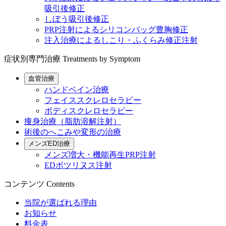
吸引後修正
しぼう吸引後修正
PRP注射によるシリコンバッグ豊胸修正
注入治療によるしこり・ふくらみ修正注射
症状別専門治療
Treatments by Symptom
血管治療
ハンドベイン治療
フェイススクレロセラピー
ボディスクレロセラピー
痩身治療（脂肪溶解注射）
術後のへこみや変形の治療
メンズED治療
メンズ増大・機能再生PRP注射
EDボツリヌス注射
コンテンツ
Contents
当院が選ばれる理由
お知らせ
料金表