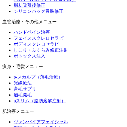
脂肪吸引後修正
シリコンバッグ豊胸修正
血管治療・その他メニュー
ハンドベイン治療
フェイススクレロセラピー
ボディスクレロセラピー
しこり・ふくらみ修正注射
ボトックス注入
痩身・毛髪メニュー
p-スカルプ（薄毛治療）
光線療法
育毛サプリ
眉毛発毛
pスリム（脂肪溶解注射）
肌治療メニュー
ヴァンパイアフェイシャル