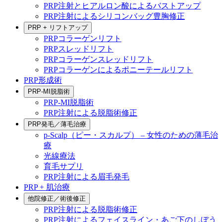
PRP注射とヒアルロン酸によるバストアップ
PRP注射によるシリコンバッグ豊胸修正
PRP + リフトアップ
PRPコラーゲンリフト
PRPスレッドリフト
PRPコラーゲンスレッドリフト
PRPコラーゲンによるポニーテールリフト
PRP形成術
PRP-MI脱脂術
PRP-MI脱脂術
PRP注射による脱脂術修正
PRP発毛／薄毛治療
p-Scalp（ピー・スカルプ） – 女性のための薄毛治
療
光線療法
育毛サプリ
PRP注射による眉毛発毛
PRP + 肌治療
他院修正／術後修正
PRP注射による脱脂術修正
PRP注射によるフェイスライン・あご下のしぼう