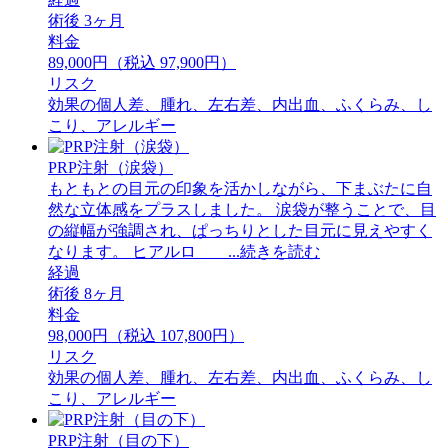
術後 3ヶ月
料金
89,000円（税込 97,900円）
リスク
効果の個人差、腫れ、左右差、内出血、ふくらみ、し
こり、アレルギー
PRP注射（涙袋）
もともとの目元の印象を活かしながら、下まぶたに自
然な立体感をプラスしました。 ⁡涙袋が整うことで、目
の縦幅が強調され、ぱっちりとした目元に見えやすく
なります。 ⁡ヒアルロ ...続きを読む
経過
術後 8ヶ月
料金
98,000円（税込 107,800円）
リスク
効果の個人差、腫れ、左右差、内出血、ふくらみ、し
こり、アレルギー
PRP注射（目の下）