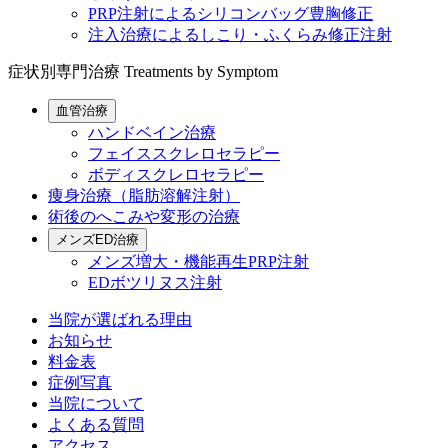
PRP注射によるシリコンバッグ豊胸修正
注入治療によるしこり・ふくらみ修正注射
症状別専門治療
Treatments by Symptom
血管治療
ハンドベイン治療
フェイススクレロセラピー
ボディスクレロセラピー
痩身治療（脂肪溶解注射）
術後のへこみや変形の治療
メンズED治療
メンズ増大・機能再生PRP注射
EDボツリヌス注射
当院が選ばれる理由
お知らせ
料金表
症例写真
当院について
よくある質問
アクセス