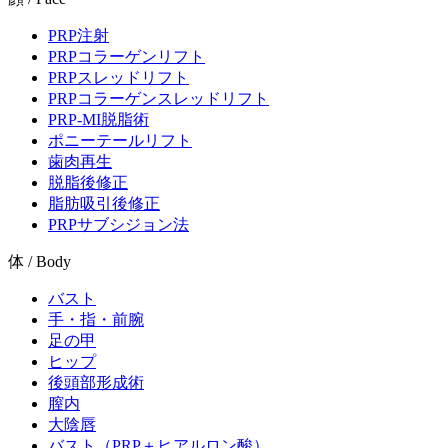
PRP注射
PRPコラーゲンリフト
PRPスレッドリフト
PRPコラーゲンスレッドリフト
PRP-MI脱脂術
ポニーテールリフト
歯肉再生
脱脂後修正
脂肪吸引後修正
PRPサブシジョン法
体 / Body
バスト
手・指・前腕
足の甲
ヒップ
後頭部形成術
膣内
大陰唇
バスト（PRP＋ヒアルロン酸）