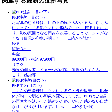
関連する最新の症例写真
PRP注射（目の下）
お写真の患者様は、目の下の膨らみやたるみ、むくみ
によって生じる影クマにお悩みでした。 PRP注射によ
り、影の原因となる凹みを改善することで、クマがな
くなり目元の印象が明るく ...続きを読む
経過
術後 3ヶ月
料金
89,000円（税込 97,900円）
リスク
効果の個人差、イメージの相違、過度のふくらみ、し
こり、感染等
PRP注射(目の下)
こちらの患者様は、クマによる色ムラが改善し、肌全
体が均一で明るい印象へ変化しました。PRPはご自身
の再生力を活かした施術のため、やった感のない自然
な仕上がりが叶います。目元 ...続きを読む
経過