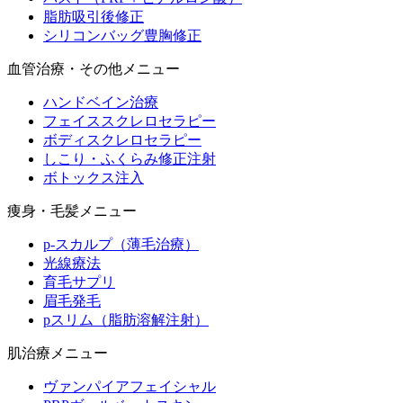
脂肪吸引後修正
シリコンバッグ豊胸修正
血管治療・その他メニュー
ハンドベイン治療
フェイススクレロセラピー
ボディスクレロセラピー
しこり・ふくらみ修正注射
ボトックス注入
痩身・毛髪メニュー
p-スカルプ（薄毛治療）
光線療法
育毛サプリ
眉毛発毛
pスリム（脂肪溶解注射）
肌治療メニュー
ヴァンパイアフェイシャル