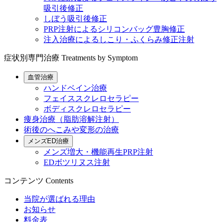
吸引後修正
しぼう吸引後修正
PRP注射によるシリコンバッグ豊胸修正
注入治療によるしこり・ふくらみ修正注射
症状別専門治療
Treatments by Symptom
血管治療
ハンドベイン治療
フェイススクレロセラピー
ボディスクレロセラピー
痩身治療（脂肪溶解注射）
術後のへこみや変形の治療
メンズED治療
メンズ増大・機能再生PRP注射
EDボツリヌス注射
コンテンツ
Contents
当院が選ばれる理由
お知らせ
料金表