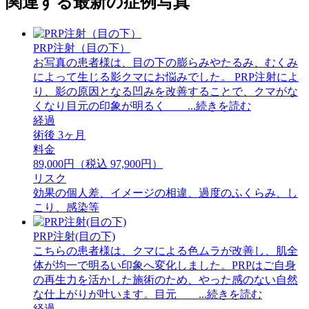
関連する最新の症例写真
PRP注射（目の下）
お写真の患者様は、目の下の膨らみやたるみ、むくみ
によって生じる影クマにお悩みでした。 PRP注射によ
り、影の原因となる凹みを改善することで、クマがな
くなり目元の印象が明るく ...続きを読む
経過
術後 3ヶ月
料金
89,000円（税込 97,900円）
リスク
効果の個人差、イメージの相違、過度のふくらみ、し
こり、感染等
PRP注射(目の下)
こちらの患者様は、クマによる色ムラが改善し、肌全
体が均一で明るい印象へ変化しました。PRPはご自身
の再生力を活かした施術のため、やった感のない自然
な仕上がりが叶います。目元 ...続きを読む
経過