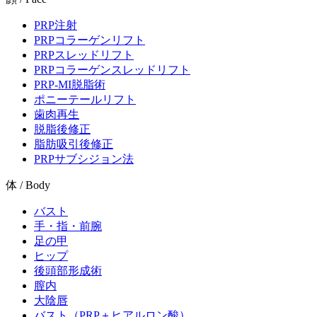
PRP注射
PRPコラーゲンリフト
PRPスレッドリフト
PRPコラーゲンスレッドリフト
PRP-MI脱脂術
ポニーテールリフト
歯肉再生
脱脂後修正
脂肪吸引後修正
PRPサブシジョン法
体 / Body
バスト
手・指・前腕
足の甲
ヒップ
後頭部形成術
膣内
大陰唇
バスト（PRP＋ヒアルロン酸）