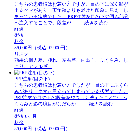
こちらの患者様はお若い方ですが、目の下に深く影が
出るクマがあり、実年齢よりも老けた印象に見えてし
まっている状態でした。 PRP注射を目の下の凹み部分
へ注入することで、段差が ...続きを読む
経過
術後
料金
89,000円（税込 97,900円）
リスク
効果の個人差、腫れ、左右差、内出血、ふくらみ、し
こり、アレルギー
PRP注射(目の下)
こちらの患者様はお若い方でしたが、目の下にふくら
みがあり、クマが目立ってしまっている状態でした。
PRP注射で目の下の段差をやさしく整えたことで、ふ
くらみと影の境目がなだらか ...続きを読む
経過
術後 6ヶ月
料金
89,000円（税込 97,900円）