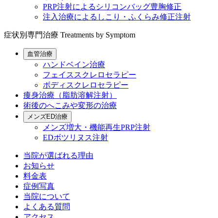
PRP注射によるシリコンバッグ豊胸修正
注入治療によるしこり・ふくらみ修正注射
症状別専門治療
Treatments by Symptom
血管治療
ハンドベイン治療
フェイススクレロセラピー
ボディスクレロセラピー
痩身治療（脂肪溶解注射）
術後のへこみや変形の治療
メンズED治療
メンズ増大・機能再生PRP注射
EDボツリヌス注射
当院が選ばれる理由
お知らせ
料金表
症例写真
当院について
よくある質問
アクセス