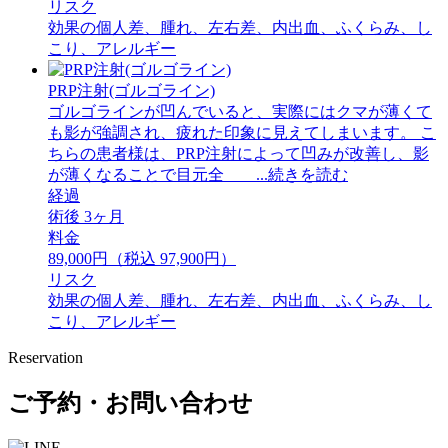
リスク
効果の個人差、腫れ、左右差、内出血、ふくらみ、し
こり、アレルギー
PRP注射(ゴルゴライン)
ゴルゴラインが凹んでいると、実際にはクマが薄くて
も影が強調され、疲れた印象に見えてしまいます。 ⁡こ
ちらの患者様は、PRP注射によって凹みが改善し、影
が薄くなることで目元全 ...続きを読む
経過
術後 3ヶ月
料金
89,000円（税込 97,900円）
リスク
効果の個人差、腫れ、左右差、内出血、ふくらみ、し
こり、アレルギー
Reservation
ご予約・お問い合わせ