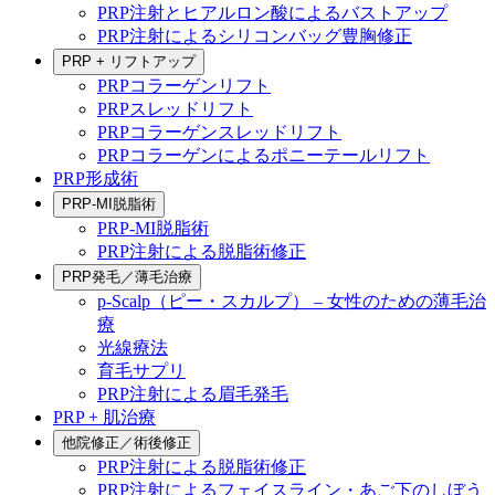
PRP注射とヒアルロン酸によるバストアップ
PRP注射によるシリコンバッグ豊胸修正
PRP + リフトアップ
PRPコラーゲンリフト
PRPスレッドリフト
PRPコラーゲンスレッドリフト
PRPコラーゲンによるポニーテールリフト
PRP形成術
PRP-MI脱脂術
PRP-MI脱脂術
PRP注射による脱脂術修正
PRP発毛／薄毛治療
p-Scalp（ピー・スカルプ） – 女性のための薄毛治
療
光線療法
育毛サプリ
PRP注射による眉毛発毛
PRP + 肌治療
他院修正／術後修正
PRP注射による脱脂術修正
PRP注射によるフェイスライン・あご下のしぼう