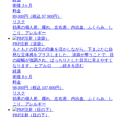
術後 3ヶ月
料金
89,000円（税込 97,900円）
リスク
効果の個人差、腫れ、左右差、内出血、ふくらみ、し
こり、アレルギー
PRP注射（涙袋）
もともとの目元の印象を活かしながら、下まぶたに自
然な立体感をプラスしました。 ⁡涙袋が整うことで、目
の縦幅が強調され、ぱっちりとした目元に見えやすく
なります。 ⁡ヒアルロ ...続きを読む
経過
術後 8ヶ月
料金
98,000円（税込 107,800円）
リスク
効果の個人差、腫れ、左右差、内出血、ふくらみ、し
こり、アレルギー
PRP注射（目の下）