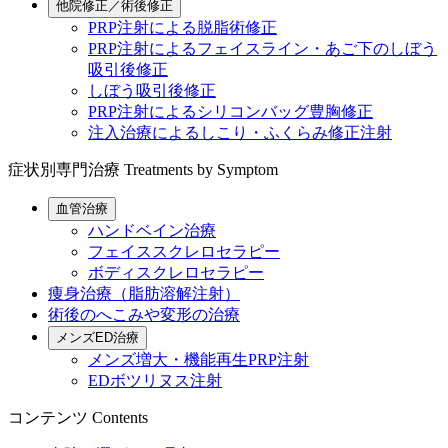
他院修正／術後修正
PRP注射による脱脂術修正
PRP注射によるフェイスライン・あご下のしぼう
吸引後修正
しぼう吸引後修正
PRP注射によるシリコンバッグ豊胸修正
注入治療によるしこり・ふくらみ修正注射
症状別専門治療
Treatments by Symptom
血管治療
ハンドベイン治療
フェイススクレロセラピー
ボディスクレロセラピー
痩身治療（脂肪溶解注射）
術後のへこみや変形の治療
メンズED治療
メンズ増大・機能再生PRP注射
EDボツリヌス注射
コンテンツ
Contents