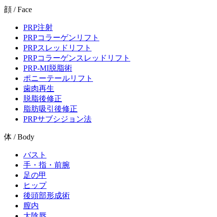
顔 / Face
PRP注射
PRPコラーゲンリフト
PRPスレッドリフト
PRPコラーゲンスレッドリフト
PRP-MI脱脂術
ポニーテールリフト
歯肉再生
脱脂後修正
脂肪吸引後修正
PRPサブシジョン法
体 / Body
バスト
手・指・前腕
足の甲
ヒップ
後頭部形成術
膣内
大陰唇