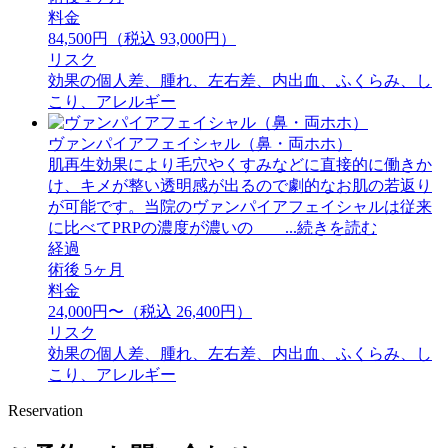
料金
84,500円（税込 93,000円）
リスク
効果の個人差、腫れ、左右差、内出血、ふくらみ、し
こり、アレルギー
ヴァンパイアフェイシャル（鼻・両ホホ）
肌再生効果により毛穴やくすみなどに直接的に働きか
け、キメが整い透明感が出るので劇的なお肌の若返り
が可能です。当院のヴァンパイアフェイシャルは従来
に比べてPRPの濃度が濃いの ...続きを読む
経過
術後 5ヶ月
料金
24,000円〜（税込 26,400円）
リスク
効果の個人差、腫れ、左右差、内出血、ふくらみ、し
こり、アレルギー
Reservation