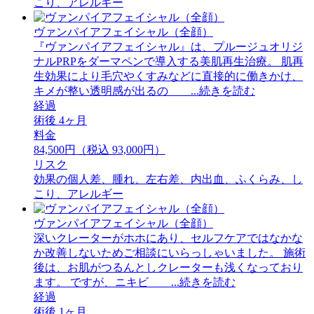
こり、アレルギー
ヴァンパイアフェイシャル（全顔）
『ヴァンパイアフェイシャル』は、プルージュオリジ
ナルPRPをダーマペンで導入する美肌再生治療。 肌再
生効果により毛穴やくすみなどに直接的に働きかけ、
キメが整い透明感が出るの ...続きを読む
経過
術後 4ヶ月
料金
84,500円（税込 93,000円）
リスク
効果の個人差、腫れ、左右差、内出血、ふくらみ、し
こり、アレルギー
ヴァンパイアフェイシャル（全顔）
深いクレーターがホホにあり、セルフケアではなかな
か改善しないためご相談にいらっしゃいました。 施術
後は、お肌がつるんとしクレーターも浅くなっており
ます。 ですが、ニキビ ...続きを読む
経過
術後 1ヶ月