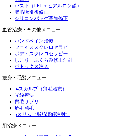
バスト（PRP＋ヒアルロン酸）
脂肪吸引後修正
シリコンバッグ豊胸修正
血管治療・その他メニュー
ハンドベイン治療
フェイススクレロセラピー
ボディスクレロセラピー
しこり・ふくらみ修正注射
ボトックス注入
痩身・毛髪メニュー
p-スカルプ（薄毛治療）
光線療法
育毛サプリ
眉毛発毛
pスリム（脂肪溶解注射）
肌治療メニュー