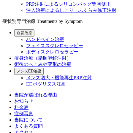
PRP注射によるシリコンバッグ豊胸修正
注入治療によるしこり・ふくらみ修正注射
症状別専門治療
Treatments by Symptom
血管治療
ハンドベイン治療
フェイススクレロセラピー
ボディスクレロセラピー
痩身治療（脂肪溶解注射）
術後のへこみや変形の治療
メンズED治療
メンズ増大・機能再生PRP注射
EDボツリヌス注射
当院が選ばれる理由
お知らせ
料金表
症例写真
当院について
よくある質問
アクセス