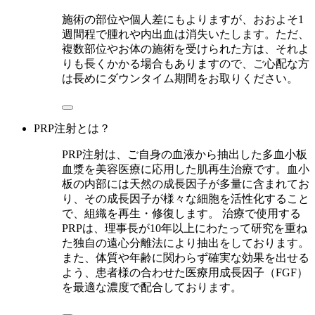
施術の部位や個人差にもよりますが、おおよそ1
週間程で腫れや内出血は消失いたします。ただ、
複数部位やお体の施術を受けられた方は、それよ
りも長くかかる場合もありますので、ご心配な方
は長めにダウンタイム期間をお取りください。
PRP注射とは？
PRP注射は、ご自身の血液から抽出した多血小板
血漿を美容医療に応用した肌再生治療です。血小
板の内部には天然の成長因子が多量に含まれてお
り、その成長因子が様々な細胞を活性化すること
で、組織を再生・修復します。 治療で使用する
PRPは、理事長が10年以上にわたって研究を重ね
た独自の遠心分離法により抽出をしております。
また、体質や年齢に関わらず確実な効果を出せる
よう、患者様の合わせた医療用成長因子（FGF）
を最適な濃度で配合しております。