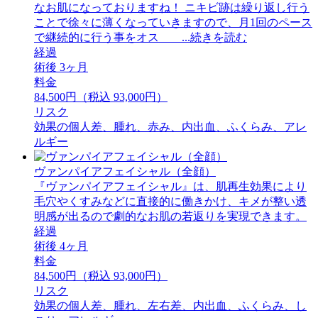
なお肌になっておりますね！ ニキビ跡は繰り返し行う
ことで徐々に薄くなっていきますので、月1回のペース
で継続的に行う事をオス ...続きを読む
経過
術後 3ヶ月
料金
84,500円（税込 93,000円）
リスク
効果の個人差、腫れ、赤み、内出血、ふくらみ、アレ
ルギー
ヴァンパイアフェイシャル（全顔）
『ヴァンパイアフェイシャル』は、肌再生効果により
毛穴やくすみなどに直接的に働きかけ、キメが整い透
明感が出るので劇的なお肌の若返りを実現できます。
経過
術後 4ヶ月
料金
84,500円（税込 93,000円）
リスク
効果の個人差、腫れ、左右差、内出血、ふくらみ、し