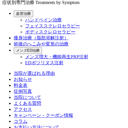
症状別専門治療
Treatments by Symptom
血管治療
ハンドベイン治療
フェイススクレロセラピー
ボディスクレロセラピー
痩身治療（脂肪溶解注射）
術後のへこみや変形の治療
メンズED治療
メンズ増大・機能再生PRP注射
EDボツリヌス注射
当院が選ばれる理由
お知らせ
料金表
症例写真
当院について
よくある質問
アクセス
キャンペーン・クーポン情報
コラム
お支払い方法について