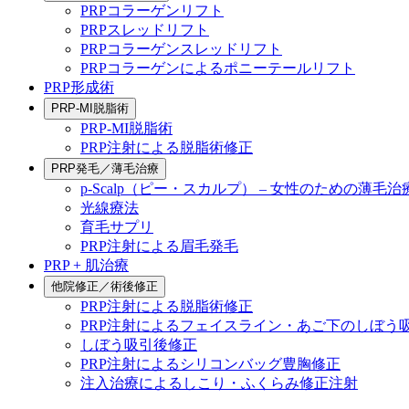
PRPコラーゲンリフト
PRPスレッドリフト
PRPコラーゲンスレッドリフト
PRPコラーゲンによるポニーテールリフト
PRP形成術
PRP-MI脱脂術
PRP-MI脱脂術
PRP注射による脱脂術修正
PRP発毛／薄毛治療
p-Scalp（ピー・スカルプ） – 女性のための薄毛治
光線療法
育毛サプリ
PRP注射による眉毛発毛
PRP + 肌治療
他院修正／術後修正
PRP注射による脱脂術修正
PRP注射によるフェイスライン・あご下のしぼう
しぼう吸引後修正
PRP注射によるシリコンバッグ豊胸修正
注入治療によるしこり・ふくらみ修正注射