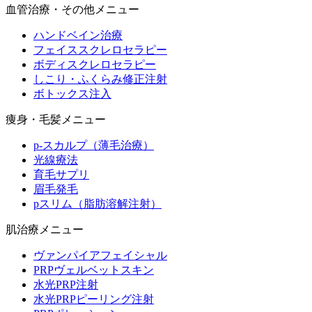
血管治療・その他メニュー
ハンドベイン治療
フェイススクレロセラピー
ボディスクレロセラピー
しこり・ふくらみ修正注射
ボトックス注入
痩身・毛髪メニュー
p-スカルプ（薄毛治療）
光線療法
育毛サプリ
眉毛発毛
pスリム（脂肪溶解注射）
肌治療メニュー
ヴァンパイアフェイシャル
PRPヴェルベットスキン
水光PRP注射
水光PRPピーリング注射