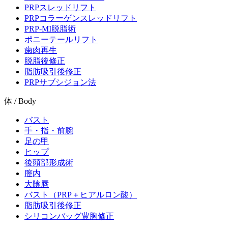
PRPスレッドリフト
PRPコラーゲンスレッドリフト
PRP-MI脱脂術
ポニーテールリフト
歯肉再生
脱脂後修正
脂肪吸引後修正
PRPサブシジョン法
体 / Body
バスト
手・指・前腕
足の甲
ヒップ
後頭部形成術
膣内
大陰唇
バスト（PRP＋ヒアルロン酸）
脂肪吸引後修正
シリコンバッグ豊胸修正