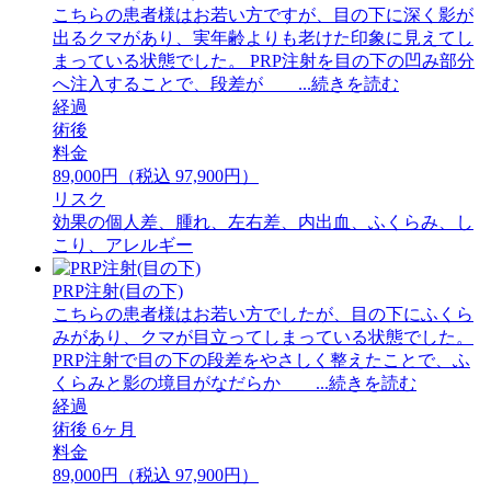
こちらの患者様はお若い方ですが、目の下に深く影が
出るクマがあり、実年齢よりも老けた印象に見えてし
まっている状態でした。 PRP注射を目の下の凹み部分
へ注入することで、段差が ...続きを読む
経過
術後
料金
89,000円（税込 97,900円）
リスク
効果の個人差、腫れ、左右差、内出血、ふくらみ、し
こり、アレルギー
PRP注射(目の下)
こちらの患者様はお若い方でしたが、目の下にふくら
みがあり、クマが目立ってしまっている状態でした。
PRP注射で目の下の段差をやさしく整えたことで、ふ
くらみと影の境目がなだらか ...続きを読む
経過
術後 6ヶ月
料金
89,000円（税込 97,900円）