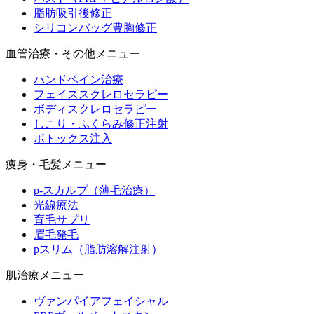
脂肪吸引後修正
シリコンバッグ豊胸修正
血管治療・その他メニュー
ハンドベイン治療
フェイススクレロセラピー
ボディスクレロセラピー
しこり・ふくらみ修正注射
ボトックス注入
痩身・毛髪メニュー
p-スカルプ（薄毛治療）
光線療法
育毛サプリ
眉毛発毛
pスリム（脂肪溶解注射）
肌治療メニュー
ヴァンパイアフェイシャル