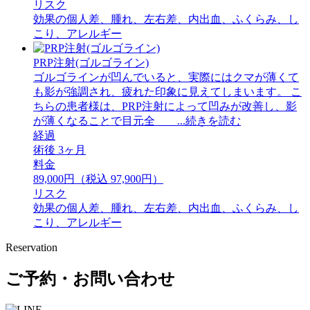
リスク
効果の個人差、腫れ、左右差、内出血、ふくらみ、し
こり、アレルギー
PRP注射(ゴルゴライン)
ゴルゴラインが凹んでいると、実際にはクマが薄くて
も影が強調され、疲れた印象に見えてしまいます。 ⁡こ
ちらの患者様は、PRP注射によって凹みが改善し、影
が薄くなることで目元全 ...続きを読む
経過
術後 3ヶ月
料金
89,000円（税込 97,900円）
リスク
効果の個人差、腫れ、左右差、内出血、ふくらみ、し
こり、アレルギー
Reservation
ご予約・お問い合わせ