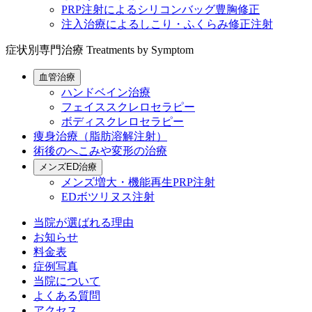
PRP注射によるシリコンバッグ豊胸修正
注入治療によるしこり・ふくらみ修正注射
症状別専門治療
Treatments by Symptom
血管治療
ハンドベイン治療
フェイススクレロセラピー
ボディスクレロセラピー
痩身治療（脂肪溶解注射）
術後のへこみや変形の治療
メンズED治療
メンズ増大・機能再生PRP注射
EDボツリヌス注射
当院が選ばれる理由
お知らせ
料金表
症例写真
当院について
よくある質問
アクセス