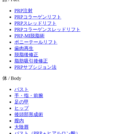
PRP注射
PRPコラーゲンリフト
PRPスレッドリフト
PRPコラーゲンスレッドリフト
PRP-MI脱脂術
ポニーテールリフト
歯肉再生
脱脂後修正
脂肪吸引後修正
PRPサブシジョン法
体 / Body
バスト
手・指・前腕
足の甲
ヒップ
後頭部形成術
膣内
大陰唇
バスト（PRP＋ヒアルロン酸）