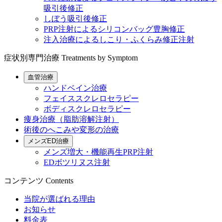
吸引後修正
しぼう吸引後修正
PRP注射によるシリコンバッグ豊胸修正
注入治療によるしこり・ふくらみ修正注射
症状別専門治療
Treatments by Symptom
血管治療
ハンドベイン治療
フェイススクレロセラピー
ボディスクレロセラピー
痩身治療（脂肪溶解注射）
術後のへこみや変形の治療
メンズED治療
メンズ増大・機能再生PRP注射
EDボツリヌス注射
コンテンツ
Contents
当院が選ばれる理由
お知らせ
料金表