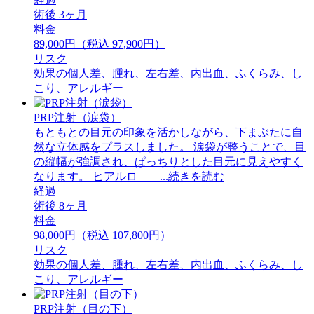
術後 3ヶ月
料金
89,000円（税込 97,900円）
リスク
効果の個人差、腫れ、左右差、内出血、ふくらみ、し
こり、アレルギー
PRP注射（涙袋）
もともとの目元の印象を活かしながら、下まぶたに自
然な立体感をプラスしました。 ⁡涙袋が整うことで、目
の縦幅が強調され、ぱっちりとした目元に見えやすく
なります。 ⁡ヒアルロ ...続きを読む
経過
術後 8ヶ月
料金
98,000円（税込 107,800円）
リスク
効果の個人差、腫れ、左右差、内出血、ふくらみ、し
こり、アレルギー
PRP注射（目の下）