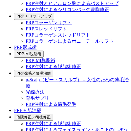
PRP注射とヒアルロン酸によるバストアップ
PRP注射によるシリコンバッグ豊胸修正
PRP + リフトアップ
PRPコラーゲンリフト
PRPスレッドリフト
PRPコラーゲンスレッドリフト
PRPコラーゲンによるポニーテールリフト
PRP形成術
PRP-MI脱脂術
PRP-MI脱脂術
PRP注射による脱脂術修正
PRP発毛／薄毛治療
p-Scalp（ピー・スカルプ） – 女性のための薄毛治
療
光線療法
育毛サプリ
PRP注射による眉毛発毛
PRP + 肌治療
他院修正／術後修正
PRP注射による脱脂術修正
PRP注射によるフェイスライン・あご下のしぼう