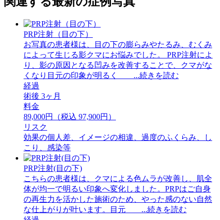
関連する最新の症例写真
PRP注射（目の下）
お写真の患者様は、目の下の膨らみやたるみ、むくみ
によって生じる影クマにお悩みでした。 PRP注射によ
り、影の原因となる凹みを改善することで、クマがな
くなり目元の印象が明るく ...続きを読む
経過
術後 3ヶ月
料金
89,000円（税込 97,900円）
リスク
効果の個人差、イメージの相違、過度のふくらみ、し
こり、感染等
PRP注射(目の下)
こちらの患者様は、クマによる色ムラが改善し、肌全
体が均一で明るい印象へ変化しました。PRPはご自身
の再生力を活かした施術のため、やった感のない自然
な仕上がりが叶います。目元 ...続きを読む
経過