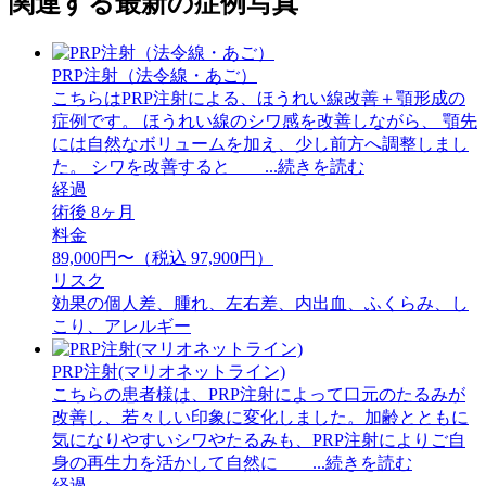
関連する最新の症例写真
PRP注射（法令線・あご）
こちらはPRP注射による、ほうれい線改善＋顎形成の
症例です。 ほうれい線のシワ感を改善しながら、 顎先
には自然なボリュームを加え、少し前方へ調整しまし
た。 シワを改善すると ...続きを読む
経過
術後 8ヶ月
料金
89,000円〜（税込 97,900円）
リスク
効果の個人差、腫れ、左右差、内出血、ふくらみ、し
こり、アレルギー
PRP注射(マリオネットライン)
こちらの患者様は、PRP注射によって口元のたるみが
改善し、若々しい印象に変化しました。加齢とともに
気になりやすいシワやたるみも、PRP注射によりご自
身の再生力を活かして自然に ...続きを読む
経過