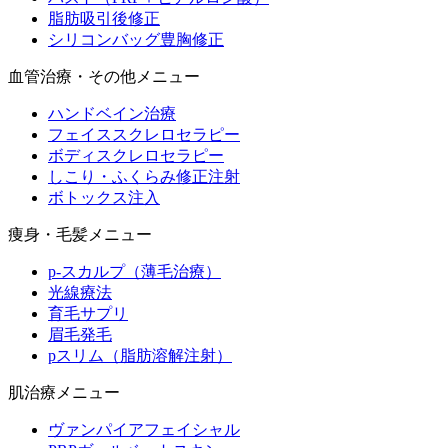
脂肪吸引後修正
シリコンバッグ豊胸修正
血管治療・その他メニュー
ハンドベイン治療
フェイススクレロセラピー
ボディスクレロセラピー
しこり・ふくらみ修正注射
ボトックス注入
痩身・毛髪メニュー
p-スカルプ（薄毛治療）
光線療法
育毛サプリ
眉毛発毛
pスリム（脂肪溶解注射）
肌治療メニュー
ヴァンパイアフェイシャル