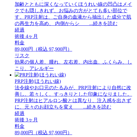
加齢とともに深くなっていくほうれい線の凹凸はメイ
クでも隠しきれず、お悩みの方がとても多い部位で
す。PRP注射は、ご自身の血液から抽出した成分で肌
の再生力を高め、 内側からシ ...続きを読む
経過
術後 4ヶ月
料金
89,000円（税込 97,900円）
リスク
効果の個人差、腫れ、左右差、内出血、ふくらみ、し
こり、アレルギー
PRP注射(ほうれい線)
法令線やお口元のたるみが、PRP注射により自然に改
善し、若々しく、すっきりとした印象になりました。
PRP注射はヒアルロン酸とは異なり、注入感を出さず
に、元々のお顔立ちを変え ...続きを読む
経過
術後 3ヶ月
料金
89,000円（税込 97,900円）