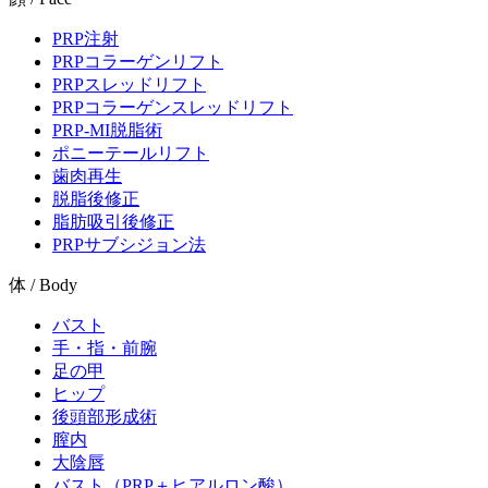
PRP注射
PRPコラーゲンリフト
PRPスレッドリフト
PRPコラーゲンスレッドリフト
PRP-MI脱脂術
ポニーテールリフト
歯肉再生
脱脂後修正
脂肪吸引後修正
PRPサブシジョン法
体 / Body
バスト
手・指・前腕
足の甲
ヒップ
後頭部形成術
膣内
大陰唇
バスト（PRP＋ヒアルロン酸）