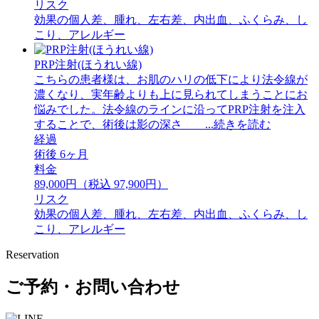
リスク
効果の個人差、腫れ、左右差、内出血、ふくらみ、し
こり、アレルギー
PRP注射(ほうれい線)
こちらの患者様は、お肌のハリの低下により法令線が
濃くなり、実年齢よりも上に見られてしまうことにお
悩みでした。法令線のラインに沿ってPRP注射を注入
することで、術後は影の深さ ...続きを読む
経過
術後 6ヶ月
料金
89,000円（税込 97,900円）
リスク
効果の個人差、腫れ、左右差、内出血、ふくらみ、し
こり、アレルギー
Reservation
ご予約・お問い合わせ