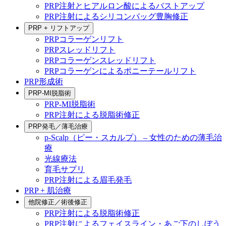
PRP注射とヒアルロン酸によるバストアップ
PRP注射によるシリコンバッグ豊胸修正
PRP + リフトアップ
PRPコラーゲンリフト
PRPスレッドリフト
PRPコラーゲンスレッドリフト
PRPコラーゲンによるポニーテールリフト
PRP形成術
PRP-MI脱脂術
PRP-MI脱脂術
PRP注射による脱脂術修正
PRP発毛／薄毛治療
p-Scalp（ピー・スカルプ） – 女性のための薄毛治
療
光線療法
育毛サプリ
PRP注射による眉毛発毛
PRP + 肌治療
他院修正／術後修正
PRP注射による脱脂術修正
PRP注射によるフェイスライン・あご下のしぼう