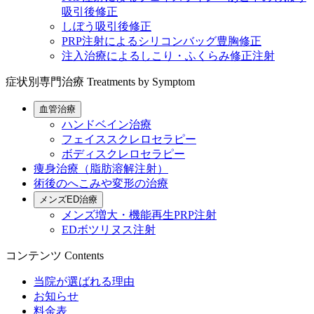
吸引後修正
しぼう吸引後修正
PRP注射によるシリコンバッグ豊胸修正
注入治療によるしこり・ふくらみ修正注射
症状別専門治療
Treatments by Symptom
血管治療
ハンドベイン治療
フェイススクレロセラピー
ボディスクレロセラピー
痩身治療（脂肪溶解注射）
術後のへこみや変形の治療
メンズED治療
メンズ増大・機能再生PRP注射
EDボツリヌス注射
コンテンツ
Contents
当院が選ばれる理由
お知らせ
料金表