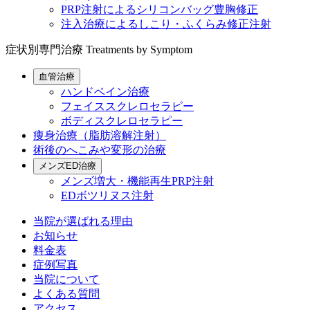
PRP注射によるシリコンバッグ豊胸修正
注入治療によるしこり・ふくらみ修正注射
症状別専門治療
Treatments by Symptom
血管治療
ハンドベイン治療
フェイススクレロセラピー
ボディスクレロセラピー
痩身治療（脂肪溶解注射）
術後のへこみや変形の治療
メンズED治療
メンズ増大・機能再生PRP注射
EDボツリヌス注射
当院が選ばれる理由
お知らせ
料金表
症例写真
当院について
よくある質問
アクセス