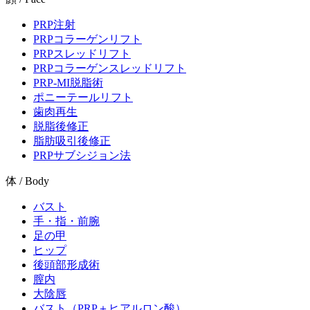
PRP注射
PRPコラーゲンリフト
PRPスレッドリフト
PRPコラーゲンスレッドリフト
PRP-MI脱脂術
ポニーテールリフト
歯肉再生
脱脂後修正
脂肪吸引後修正
PRPサブシジョン法
体 / Body
バスト
手・指・前腕
足の甲
ヒップ
後頭部形成術
膣内
大陰唇
バスト（PRP＋ヒアルロン酸）