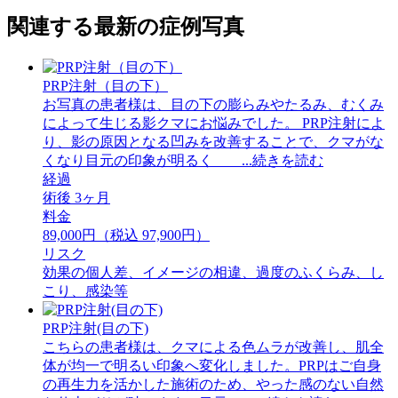
関連する最新の症例写真
PRP注射（目の下）
お写真の患者様は、目の下の膨らみやたるみ、むくみ
によって生じる影クマにお悩みでした。 PRP注射によ
り、影の原因となる凹みを改善することで、クマがな
くなり目元の印象が明るく ...続きを読む
経過
術後 3ヶ月
料金
89,000円（税込 97,900円）
リスク
効果の個人差、イメージの相違、過度のふくらみ、し
こり、感染等
PRP注射(目の下)
こちらの患者様は、クマによる色ムラが改善し、肌全
体が均一で明るい印象へ変化しました。PRPはご自身
の再生力を活かした施術のため、やった感のない自然