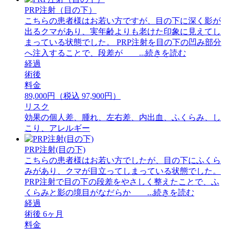
PRP注射（目の下）
こちらの患者様はお若い方ですが、目の下に深く影が
出るクマがあり、実年齢よりも老けた印象に見えてし
まっている状態でした。 PRP注射を目の下の凹み部分
へ注入することで、段差が ...続きを読む
経過
術後
料金
89,000円（税込 97,900円）
リスク
効果の個人差、腫れ、左右差、内出血、ふくらみ、し
こり、アレルギー
PRP注射(目の下)
こちらの患者様はお若い方でしたが、目の下にふくら
みがあり、クマが目立ってしまっている状態でした。
PRP注射で目の下の段差をやさしく整えたことで、ふ
くらみと影の境目がなだらか ...続きを読む
経過
術後 6ヶ月
料金