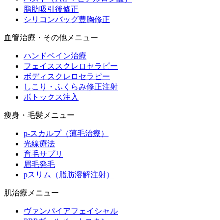
脂肪吸引後修正
シリコンバッグ豊胸修正
血管治療・その他メニュー
ハンドベイン治療
フェイススクレロセラピー
ボディスクレロセラピー
しこり・ふくらみ修正注射
ボトックス注入
痩身・毛髪メニュー
p-スカルプ（薄毛治療）
光線療法
育毛サプリ
眉毛発毛
pスリム（脂肪溶解注射）
肌治療メニュー
ヴァンパイアフェイシャル