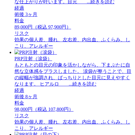
な仕上がりが叶います。目元 ...続きを読む
経過
術後 3ヶ月
料金
89,000円（税込 97,900円）
リスク
効果の個人差、腫れ、左右差、内出血、ふくらみ、し
こり、アレルギー
PRP注射（涙袋）
もともとの目元の印象を活かしながら、下まぶたに自
然な立体感をプラスしました。 ⁡涙袋が整うことで、目
の縦幅が強調され、ぱっちりとした目元に見えやすく
なります。 ⁡ヒアルロ ...続きを読む
経過
術後 8ヶ月
料金
98,000円（税込 107,800円）
リスク
効果の個人差、腫れ、左右差、内出血、ふくらみ、し
こり、アレルギー