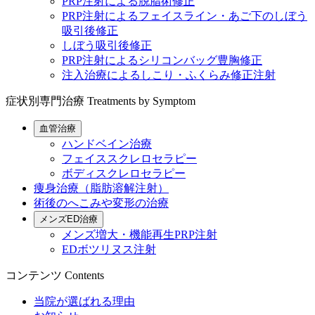
PRP注射による脱脂術修正
PRP注射によるフェイスライン・あご下のしぼう
吸引後修正
しぼう吸引後修正
PRP注射によるシリコンバッグ豊胸修正
注入治療によるしこり・ふくらみ修正注射
症状別専門治療
Treatments by Symptom
血管治療
ハンドベイン治療
フェイススクレロセラピー
ボディスクレロセラピー
痩身治療（脂肪溶解注射）
術後のへこみや変形の治療
メンズED治療
メンズ増大・機能再生PRP注射
EDボツリヌス注射
コンテンツ
Contents
当院が選ばれる理由