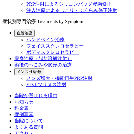
PRP注射によるシリコンバッグ豊胸修正
注入治療によるしこり・ふくらみ修正注射
症状別専門治療
Treatments by Symptom
血管治療
ハンドベイン治療
フェイススクレロセラピー
ボディスクレロセラピー
痩身治療（脂肪溶解注射）
術後のへこみや変形の治療
メンズED治療
メンズ増大・機能再生PRP注射
EDボツリヌス注射
当院が選ばれる理由
お知らせ
料金表
症例写真
当院について
よくある質問
アクセス