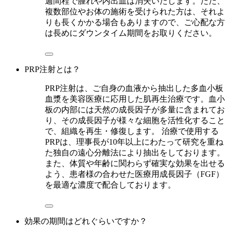
週間程で腫れや内出血は消失いたします。ただ、
複数部位やお体の施術を受けられた方は、それよ
りも長くかかる場合もありますので、ご心配な方
は長めにダウンタイム期間をお取りください。
PRP注射とは？
PRP注射は、ご自身の血液から抽出した多血小板
血漿を美容医療に応用した肌再生治療です。血小
板の内部には天然の成長因子が多量に含まれてお
り、その成長因子が様々な細胞を活性化すること
で、組織を再生・修復します。 治療で使用する
PRPは、理事長が10年以上にわたって研究を重ね
た独自の遠心分離法により抽出をしております。
また、体質や年齢に関わらず確実な効果を出せる
よう、患者様の合わせた医療用成長因子（FGF）
を最適な濃度で配合しております。
効果の期間はどれぐらいですか？