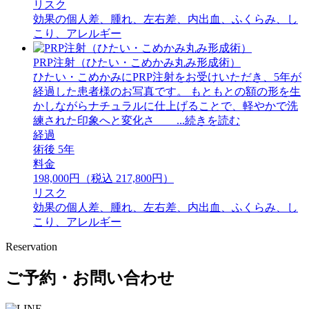
リスク
効果の個人差、腫れ、左右差、内出血、ふくらみ、し
こり、アレルギー
PRP注射（ひたい・こめかみ丸み形成術）
ひたい・こめかみにPRP注射をお受けいただき、5年が
経過した患者様のお写真です。 もともとの額の形を生
かしながらナチュラルに仕上げることで、軽やかで洗
練された印象へと変化さ ...続きを読む
経過
術後 5年
料金
198,000円（税込 217,800円）
リスク
効果の個人差、腫れ、左右差、内出血、ふくらみ、し
こり、アレルギー
Reservation
ご予約・お問い合わせ