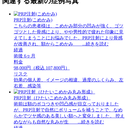
関連する最新の症例写真
PRP注射(こめかみ)
こちらの患者様は、こめかみ部分の凹みが強く、ゴツ
ゴツとした骨感により、やや男性的で疲れた印象に見
えてしまうことにお悩みでした。PRP注射により骨感
が改善され、額からこめかみ ...続きを読む
経過
術後 6ヶ月
料金
98,000円（税込 107,800円）
リスク
効果の個人差、イメージの相違、過度のふくらみ、左
右差、感染等
PRP注射（ひたいこめかみ丸み形成）
術前は額のボコつきや凹凸感が目立っておりました
が、PRP注射で自然にボリュームを補うことで、なめ
らかでツヤ感のある美しい額へと変化しました。 ⁡控え
めながらも自然な丸みが生 ...続きを読む
経過