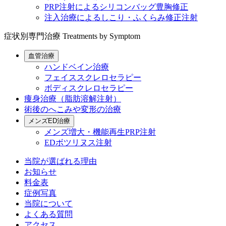
PRP注射によるシリコンバッグ豊胸修正
注入治療によるしこり・ふくらみ修正注射
症状別専門治療
Treatments by Symptom
血管治療
ハンドベイン治療
フェイススクレロセラピー
ボディスクレロセラピー
痩身治療（脂肪溶解注射）
術後のへこみや変形の治療
メンズED治療
メンズ増大・機能再生PRP注射
EDボツリヌス注射
当院が選ばれる理由
お知らせ
料金表
症例写真
当院について
よくある質問
アクセス