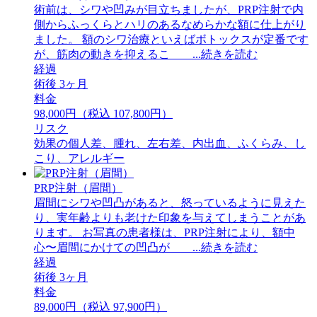
術前は、シワや凹みが目立ちましたが、PRP注射で内
側からふっくらとハリのあるなめらかな額に仕上がり
ました。 額のシワ治療といえばボトックスが定番です
が、筋肉の動きを抑えるこ ...続きを読む
経過
術後 3ヶ月
料金
98,000円（税込 107,800円）
リスク
効果の個人差、腫れ、左右差、内出血、ふくらみ、し
こり、アレルギー
PRP注射（眉間）
眉間にシワや凹凸があると、怒っているように見えた
り、実年齢よりも老けた印象を与えてしまうことがあ
ります。 お写真の患者様は、PRP注射により、額中
心〜眉間にかけての凹凸が ...続きを読む
経過
術後 3ヶ月
料金
89,000円（税込 97,900円）