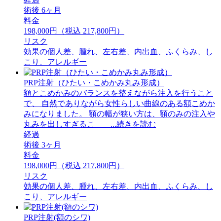
術後 6ヶ月
料金
198,000円（税込 217,800円）
リスク
効果の個人差、腫れ、左右差、内出血、ふくらみ、し
こり、アレルギー
PRP注射（ひたい・こめかみ丸み形成）
額とこめかみのバランスを整えながら注入を行うこと
で、 自然でありながら女性らしい曲線のある額こめか
みになりました。 額の幅が狭い方は、額のみの注入や
丸みを出しすぎるこ ...続きを読む
経過
術後 3ヶ月
料金
198,000円（税込 217,800円）
リスク
効果の個人差、腫れ、左右差、内出血、ふくらみ、し
こり、アレルギー
PRP注射(額のシワ)