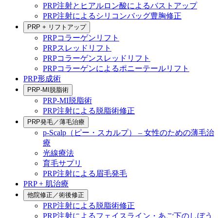
PRP注射とヒアルロン酸によるバストアップ
PRP注射によるシリコンバッグ豊胸修正
PRP + リフトアップ
PRPコラーゲンリフト
PRPスレッドリフト
PRPコラーゲンスレッドリフト
PRPコラーゲンによるポニーテールリフト
PRP形成術
PRP-MI脱脂術
PRP-MI脱脂術
PRP注射による脱脂術修正
PRP発毛／薄毛治療
p-Scalp（ピー・スカルプ） – 女性のための薄毛治
療
光線療法
育毛サプリ
PRP注射による眉毛発毛
PRP + 肌治療
他院修正／術後修正
PRP注射による脱脂術修正
PRP注射によるフェイスライン・あご下のしぼう