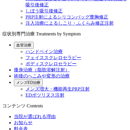
吸引後修正
しぼう吸引後修正
PRP注射によるシリコンバッグ豊胸修正
注入治療によるしこり・ふくらみ修正注射
症状別専門治療
Treatments by Symptom
血管治療
ハンドベイン治療
フェイススクレロセラピー
ボディスクレロセラピー
痩身治療（脂肪溶解注射）
術後のへこみや変形の治療
メンズED治療
メンズ増大・機能再生PRP注射
EDボツリヌス注射
コンテンツ
Contents
当院が選ばれる理由
お知らせ
料金表