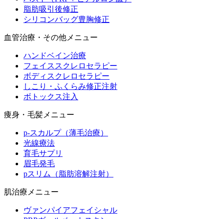
脂肪吸引後修正
シリコンバッグ豊胸修正
血管治療・その他メニュー
ハンドベイン治療
フェイススクレロセラピー
ボディスクレロセラピー
しこり・ふくらみ修正注射
ボトックス注入
痩身・毛髪メニュー
p-スカルプ（薄毛治療）
光線療法
育毛サプリ
眉毛発毛
pスリム（脂肪溶解注射）
肌治療メニュー
ヴァンパイアフェイシャル