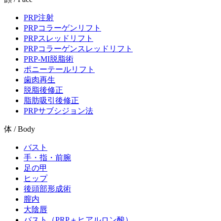
PRP注射
PRPコラーゲンリフト
PRPスレッドリフト
PRPコラーゲンスレッドリフト
PRP-MI脱脂術
ポニーテールリフト
歯肉再生
脱脂後修正
脂肪吸引後修正
PRPサブシジョン法
体 / Body
バスト
手・指・前腕
足の甲
ヒップ
後頭部形成術
膣内
大陰唇
バスト（PRP＋ヒアルロン酸）