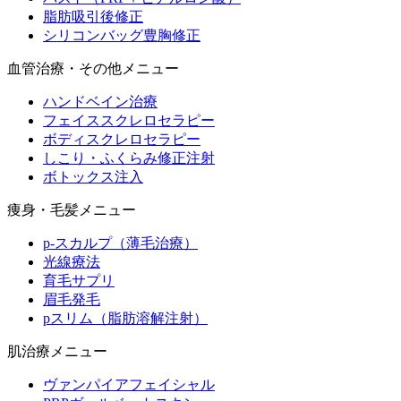
脂肪吸引後修正
シリコンバッグ豊胸修正
血管治療・その他メニュー
ハンドベイン治療
フェイススクレロセラピー
ボディスクレロセラピー
しこり・ふくらみ修正注射
ボトックス注入
痩身・毛髪メニュー
p-スカルプ（薄毛治療）
光線療法
育毛サプリ
眉毛発毛
pスリム（脂肪溶解注射）
肌治療メニュー
ヴァンパイアフェイシャル