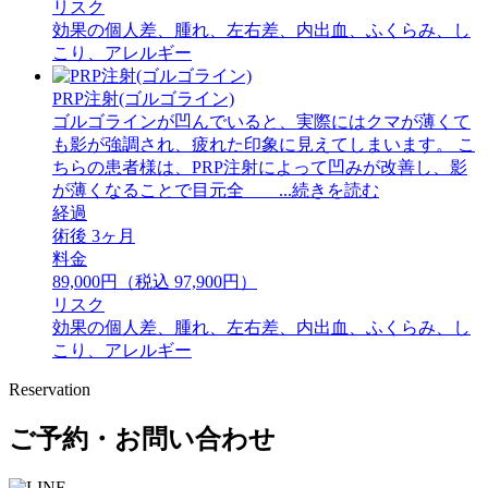
リスク
効果の個人差、腫れ、左右差、内出血、ふくらみ、し
こり、アレルギー
PRP注射(ゴルゴライン)
ゴルゴラインが凹んでいると、実際にはクマが薄くて
も影が強調され、疲れた印象に見えてしまいます。 ⁡こ
ちらの患者様は、PRP注射によって凹みが改善し、影
が薄くなることで目元全 ...続きを読む
経過
術後 3ヶ月
料金
89,000円（税込 97,900円）
リスク
効果の個人差、腫れ、左右差、内出血、ふくらみ、し
こり、アレルギー
Reservation
ご予約・お問い合わせ