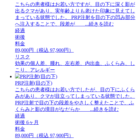
こちらの患者様はお若い方ですが、目の下に深く影が
出るクマがあり、実年齢よりも老けた印象に見えてし
まっている状態でした。 PRP注射を目の下の凹み部分
へ注入することで、段差が ...続きを読む
経過
術後
料金
89,000円（税込 97,900円）
リスク
効果の個人差、腫れ、左右差、内出血、ふくらみ、し
こり、アレルギー
PRP注射(目の下)
こちらの患者様はお若い方でしたが、目の下にふくら
みがあり、クマが目立ってしまっている状態でした。
PRP注射で目の下の段差をやさしく整えたことで、ふ
くらみと影の境目がなだらか ...続きを読む
経過
術後 6ヶ月
料金
89,000円（税込 97,900円）