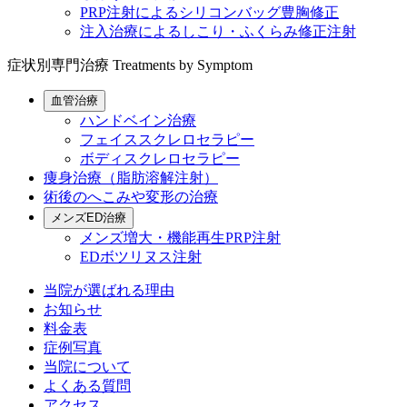
PRP注射によるシリコンバッグ豊胸修正
注入治療によるしこり・ふくらみ修正注射
症状別専門治療
Treatments by Symptom
血管治療
ハンドベイン治療
フェイススクレロセラピー
ボディスクレロセラピー
痩身治療（脂肪溶解注射）
術後のへこみや変形の治療
メンズED治療
メンズ増大・機能再生PRP注射
EDボツリヌス注射
当院が選ばれる理由
お知らせ
料金表
症例写真
当院について
よくある質問
アクセス