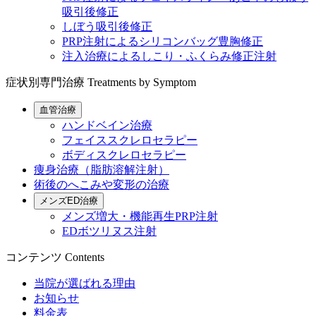
吸引後修正
しぼう吸引後修正
PRP注射によるシリコンバッグ豊胸修正
注入治療によるしこり・ふくらみ修正注射
症状別専門治療
Treatments by Symptom
血管治療
ハンドベイン治療
フェイススクレロセラピー
ボディスクレロセラピー
痩身治療（脂肪溶解注射）
術後のへこみや変形の治療
メンズED治療
メンズ増大・機能再生PRP注射
EDボツリヌス注射
コンテンツ
Contents
当院が選ばれる理由
お知らせ
料金表