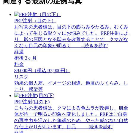
関連する最新の症例写真
PRP注射（目の下）
お写真の患者様は、目の下の膨らみやたるみ、むくみ
によって生じる影クマにお悩みでした。 PRP注射によ
り、影の原因となる凹みを改善することで、クマがな
くなり目元の印象が明るく ...続きを読む
経過
術後 3ヶ月
料金
89,000円（税込 97,900円）
リスク
効果の個人差、イメージの相違、過度のふくらみ、し
こり、感染等
PRP注射(目の下)
こちらの患者様は、クマによる色ムラが改善し、肌全
体が均一で明るい印象へ変化しました。PRPはご自身
の再生力を活かした施術のため、やった感のない自然
な仕上がりが叶います。目元 ...続きを読む
経過