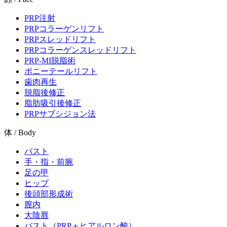
PRP注射
PRPコラーゲンリフト
PRPスレッドリフト
PRPコラーゲンスレッドリフト
PRP-MI脱脂術
ポニーテールリフト
歯肉再生
脱脂後修正
脂肪吸引後修正
PRPサブシジョン法
体 / Body
バスト
手・指・前腕
足の甲
ヒップ
後頭部形成術
膣内
大陰唇
バスト（PRP＋ヒアルロン酸）