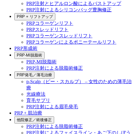
PRP注射とヒアルロン酸によるバストアップ
PRP注射によるシリコンバッグ豊胸修正
PRP + リフトアップ
PRPコラーゲンリフト
PRPスレッドリフト
PRPコラーゲンスレッドリフト
PRPコラーゲンによるポニーテールリフト
PRP形成術
PRP-MI脱脂術
PRP-MI脱脂術
PRP注射による脱脂術修正
PRP発毛／薄毛治療
p-Scalp（ピー・スカルプ） – 女性のための薄毛治
療
光線療法
育毛サプリ
PRP注射による眉毛発毛
PRP + 肌治療
他院修正／術後修正
PRP注射による脱脂術修正
PRP注射によるフェイスライン・あご下のしぼう