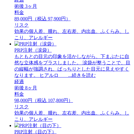
術後 3ヶ月
料金
89,000円（税込 97,900円）
リスク
効果の個人差、腫れ、左右差、内出血、ふくらみ、し
こり、アレルギー
PRP注射（涙袋）
もともとの目元の印象を活かしながら、下まぶたに自
然な立体感をプラスしました。 ⁡涙袋が整うことで、目
の縦幅が強調され、ぱっちりとした目元に見えやすく
なります。 ⁡ヒアルロ ...続きを読む
経過
術後 8ヶ月
料金
98,000円（税込 107,800円）
リスク
効果の個人差、腫れ、左右差、内出血、ふくらみ、し
こり、アレルギー
PRP注射（目の下）