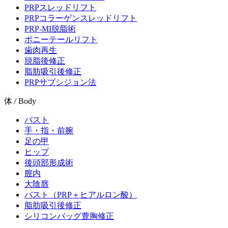
PRPスレッドリフト
PRPコラーゲンスレッドリフト
PRP-MI脱脂術
ポニーテールリフト
歯肉再生
脱脂後修正
脂肪吸引後修正
PRPサブシジョン法
体 / Body
バスト
手・指・前腕
足の甲
ヒップ
後頭部形成術
膣内
大陰唇
バスト（PRP＋ヒアルロン酸）
脂肪吸引後修正
シリコンバッグ豊胸修正