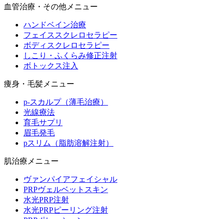
血管治療・その他メニュー
ハンドベイン治療
フェイススクレロセラピー
ボディスクレロセラピー
しこり・ふくらみ修正注射
ボトックス注入
痩身・毛髪メニュー
p-スカルプ（薄毛治療）
光線療法
育毛サプリ
眉毛発毛
pスリム（脂肪溶解注射）
肌治療メニュー
ヴァンパイアフェイシャル
PRPヴェルベットスキン
水光PRP注射
水光PRPピーリング注射