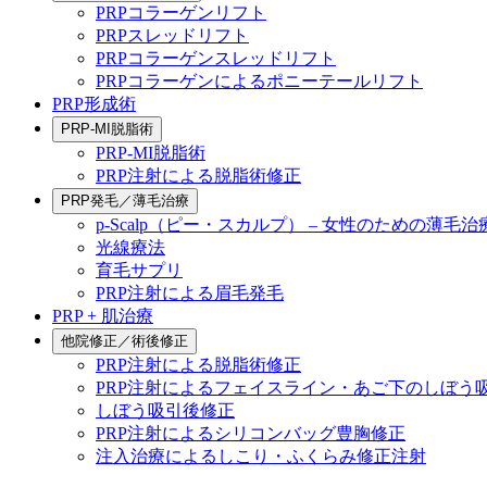
PRPコラーゲンリフト
PRPスレッドリフト
PRPコラーゲンスレッドリフト
PRPコラーゲンによるポニーテールリフト
PRP形成術
PRP-MI脱脂術
PRP-MI脱脂術
PRP注射による脱脂術修正
PRP発毛／薄毛治療
p-Scalp（ピー・スカルプ） – 女性のための薄毛治
光線療法
育毛サプリ
PRP注射による眉毛発毛
PRP + 肌治療
他院修正／術後修正
PRP注射による脱脂術修正
PRP注射によるフェイスライン・あご下のしぼう
しぼう吸引後修正
PRP注射によるシリコンバッグ豊胸修正
注入治療によるしこり・ふくらみ修正注射