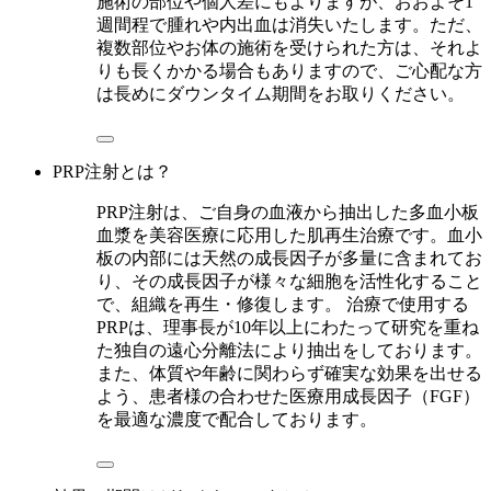
施術の部位や個人差にもよりますが、おおよそ1
週間程で腫れや内出血は消失いたします。ただ、
複数部位やお体の施術を受けられた方は、それよ
りも長くかかる場合もありますので、ご心配な方
は長めにダウンタイム期間をお取りください。
PRP注射とは？
PRP注射は、ご自身の血液から抽出した多血小板
血漿を美容医療に応用した肌再生治療です。血小
板の内部には天然の成長因子が多量に含まれてお
り、その成長因子が様々な細胞を活性化すること
で、組織を再生・修復します。 治療で使用する
PRPは、理事長が10年以上にわたって研究を重ね
た独自の遠心分離法により抽出をしております。
また、体質や年齢に関わらず確実な効果を出せる
よう、患者様の合わせた医療用成長因子（FGF）
を最適な濃度で配合しております。