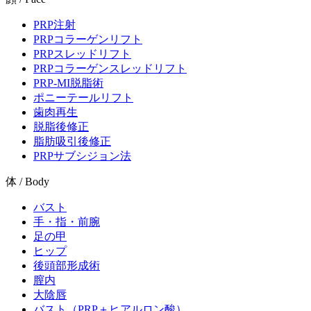
PRP注射
PRPコラーゲンリフト
PRPスレッドリフト
PRPコラーゲンスレッドリフト
PRP-MI脱脂術
ポニーテールリフト
歯肉再生
脱脂後修正
脂肪吸引後修正
PRPサブシジョン法
体 / Body
バスト
手・指・前腕
足の甲
ヒップ
後頭部形成術
膣内
大陰唇
バスト（PRP＋ヒアルロン酸）