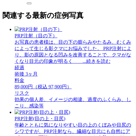
関連する最新の症例写真
PRP注射（目の下）
お写真の患者様は、目の下の膨らみやたるみ、むくみ
によって生じる影クマにお悩みでした。 PRP注射によ
り、影の原因となる凹みを改善することで、クマがな
くなり目元の印象が明るく ...続きを読む
経過
術後 3ヶ月
料金
89,000円（税込 97,900円）
リスク
効果の個人差、イメージの相違、過度のふくらみ、し
こり、感染等
PRP注射(目の上・目尻)
年齢とともに気になりやすい目の上のくぼみや目尻の
シワですが、PRP注射なら、繊細な目元にも自然にア