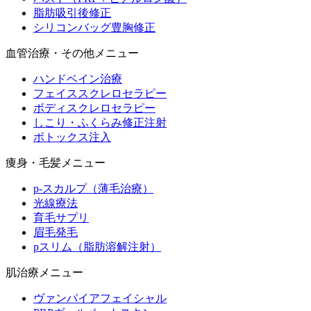
脂肪吸引後修正
シリコンバッグ豊胸修正
血管治療・その他メニュー
ハンドベイン治療
フェイススクレロセラピー
ボディスクレロセラピー
しこり・ふくらみ修正注射
ボトックス注入
痩身・毛髪メニュー
p-スカルプ（薄毛治療）
光線療法
育毛サプリ
眉毛発毛
pスリム（脂肪溶解注射）
肌治療メニュー
ヴァンパイアフェイシャル