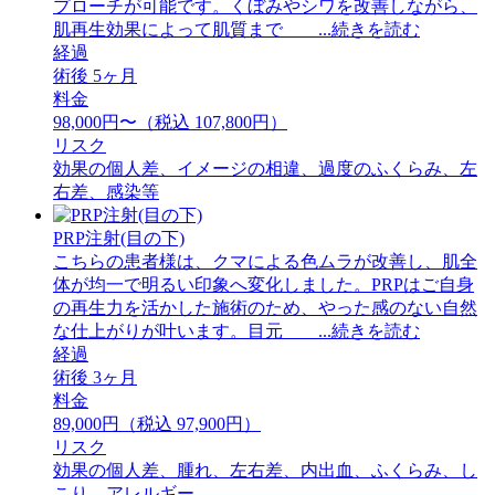
プローチが可能です。くぼみやシワを改善しながら、
肌再生効果によって肌質まで ...続きを読む
経過
術後 5ヶ月
料金
98,000円〜（税込 107,800円）
リスク
効果の個人差、イメージの相違、過度のふくらみ、左
右差、感染等
PRP注射(目の下)
こちらの患者様は、クマによる色ムラが改善し、肌全
体が均一で明るい印象へ変化しました。PRPはご自身
の再生力を活かした施術のため、やった感のない自然
な仕上がりが叶います。目元 ...続きを読む
経過
術後 3ヶ月
料金
89,000円（税込 97,900円）
リスク
効果の個人差、腫れ、左右差、内出血、ふくらみ、し
こり、アレルギー