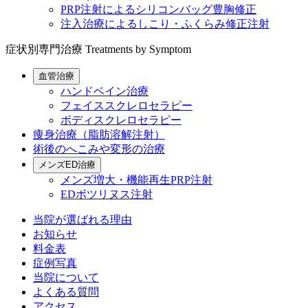
PRP注射によるシリコンバッグ豊胸修正
注入治療によるしこり・ふくらみ修正注射
症状別専門治療
Treatments by Symptom
血管治療
ハンドベイン治療
フェイススクレロセラピー
ボディスクレロセラピー
痩身治療（脂肪溶解注射）
術後のへこみや変形の治療
メンズED治療
メンズ増大・機能再生PRP注射
EDボツリヌス注射
当院が選ばれる理由
お知らせ
料金表
症例写真
当院について
よくある質問
アクセス