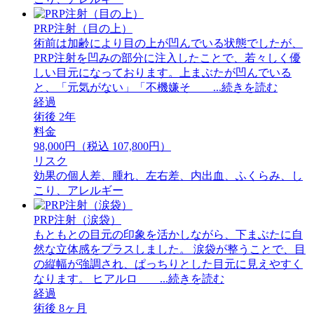
PRP注射（目の上）
術前は加齢により目の上が凹んでいる状態でしたが、
PRP注射を凹みの部分に注入したことで、若々しく優
しい目元になっております。上まぶたが凹んでいる
と、「元気がない」「不機嫌そ ...続きを読む
経過
術後 2年
料金
98,000円（税込 107,800円）
リスク
効果の個人差、腫れ、左右差、内出血、ふくらみ、し
こり、アレルギー
PRP注射（涙袋）
もともとの目元の印象を活かしながら、下まぶたに自
然な立体感をプラスしました。 ⁡涙袋が整うことで、目
の縦幅が強調され、ぱっちりとした目元に見えやすく
なります。 ⁡ヒアルロ ...続きを読む
経過
術後 8ヶ月