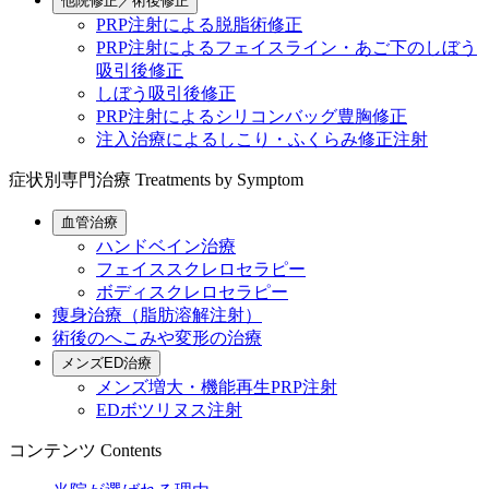
他院修正／術後修正
PRP注射による脱脂術修正
PRP注射によるフェイスライン・あご下のしぼう
吸引後修正
しぼう吸引後修正
PRP注射によるシリコンバッグ豊胸修正
注入治療によるしこり・ふくらみ修正注射
症状別専門治療
Treatments by Symptom
血管治療
ハンドベイン治療
フェイススクレロセラピー
ボディスクレロセラピー
痩身治療（脂肪溶解注射）
術後のへこみや変形の治療
メンズED治療
メンズ増大・機能再生PRP注射
EDボツリヌス注射
コンテンツ
Contents