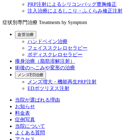
PRP注射によるシリコンバッグ豊胸修正
注入治療によるしこり・ふくらみ修正注射
症状別専門治療
Treatments by Symptom
血管治療
ハンドベイン治療
フェイススクレロセラピー
ボディスクレロセラピー
痩身治療（脂肪溶解注射）
術後のへこみや変形の治療
メンズED治療
メンズ増大・機能再生PRP注射
EDボツリヌス注射
当院が選ばれる理由
お知らせ
料金表
症例写真
当院について
よくある質問
アクセス