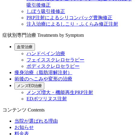
吸引後修正
しぼう吸引後修正
PRP注射によるシリコンバッグ豊胸修正
注入治療によるしこり・ふくらみ修正注射
症状別専門治療
Treatments by Symptom
血管治療
ハンドベイン治療
フェイススクレロセラピー
ボディスクレロセラピー
痩身治療（脂肪溶解注射）
術後のへこみや変形の治療
メンズED治療
メンズ増大・機能再生PRP注射
EDボツリヌス注射
コンテンツ
Contents
当院が選ばれる理由
お知らせ
料金表