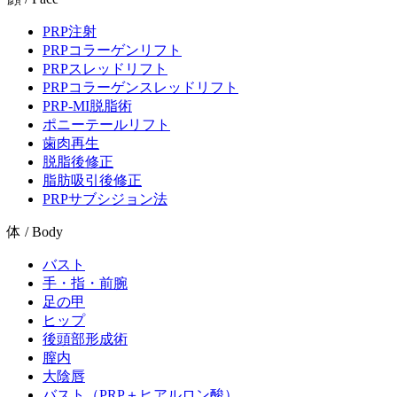
PRP注射
PRPコラーゲンリフト
PRPスレッドリフト
PRPコラーゲンスレッドリフト
PRP-MI脱脂術
ポニーテールリフト
歯肉再生
脱脂後修正
脂肪吸引後修正
PRPサブシジョン法
体 / Body
バスト
手・指・前腕
足の甲
ヒップ
後頭部形成術
膣内
大陰唇
バスト（PRP＋ヒアルロン酸）