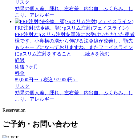
リスク
効果の個人差、腫れ、左右差、内出血、ふくらみ、し
こり、アレルギー
PRP注射(法令線、顎)･pスリム注射(フェイスライン)
PRP注射とpスリム注射を同時にお受けいただいた患者
様です‎。小鼻横の溝から伸びる法令線が改善し、顎先
もシャープになっておりますね。またフェイスライン
にpスリム注射をすること ...続きを読む
経過
術後 7ヶ月
料金
89,000円〜（税込 97,900円）
リスク
効果の個人差、腫れ、左右差、内出血、ふくらみ、し
こり、アレルギー
Reservation
ご予約・お問い合わせ