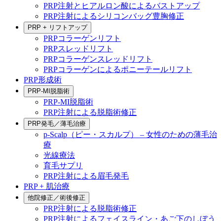
PRP注射とヒアルロン酸によるバストアップ
PRP注射によるシリコンバッグ豊胸修正
PRP + リフトアップ
PRPコラーゲンリフト
PRPスレッドリフト
PRPコラーゲンスレッドリフト
PRPコラーゲンによるポニーテールリフト
PRP形成術
PRP-MI脱脂術
PRP-MI脱脂術
PRP注射による脱脂術修正
PRP発毛／薄毛治療
p-Scalp（ピー・スカルプ） – 女性のための薄毛治
療
光線療法
育毛サプリ
PRP注射による眉毛発毛
PRP + 肌治療
他院修正／術後修正
PRP注射による脱脂術修正
PRP注射によるフェイスライン・あご下のしぼう