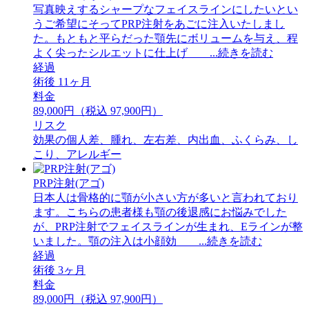
写真映えするシャープなフェイスラインにしたいとい
うご希望にそってPRP注射をあごに注入いたしまし
た。もともと平らだった顎先にボリュームを与え、程
よく尖ったシルエットに仕上げ ...続きを読む
経過
術後 11ヶ月
料金
89,000円（税込 97,900円）
リスク
効果の個人差、腫れ、左右差、内出血、ふくらみ、し
こり、アレルギー
PRP注射(アゴ)
日本人は骨格的に顎が小さい方が多いと言われており
ます。こちらの患者様も顎の後退感にお悩みでした
が、PRP注射でフェイスラインが生まれ、Eラインが整
いました。顎の注入は小顔効 ...続きを読む
経過
術後 3ヶ月
料金
89,000円（税込 97,900円）