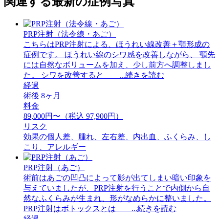
関連する最新の症例写真
PRP注射（法令線・あご）
こちらはPRP注射による、ほうれい線改善＋顎形成の
症例です。 ほうれい線のシワ感を改善しながら、 顎先
には自然なボリュームを加え、少し前方へ調整しまし
た。 シワを改善すると ...続きを読む
経過
術後 8ヶ月
料金
89,000円〜（税込 97,900円）
リスク
効果の個人差、腫れ、左右差、内出血、ふくらみ、し
こり、アレルギー
PRP注射（あご）
術前はあごの凹凸によって影が出てしまい暗い印象を
与えていましたが、PRP注射を行うことで内側から自
然なふくらみが生まれ、形がなめらかに整いました。
PRP注射はボトックスとは ...続きを読む
経過