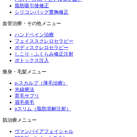
脂肪吸引後修正
シリコンバッグ豊胸修正
血管治療・その他メニュー
ハンドベイン治療
フェイススクレロセラピー
ボディスクレロセラピー
しこり・ふくらみ修正注射
ボトックス注入
痩身・毛髪メニュー
p-スカルプ（薄毛治療）
光線療法
育毛サプリ
眉毛発毛
pスリム（脂肪溶解注射）
肌治療メニュー
ヴァンパイアフェイシャル