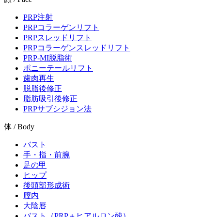
PRP注射
PRPコラーゲンリフト
PRPスレッドリフト
PRPコラーゲンスレッドリフト
PRP-MI脱脂術
ポニーテールリフト
歯肉再生
脱脂後修正
脂肪吸引後修正
PRPサブシジョン法
体 / Body
バスト
手・指・前腕
足の甲
ヒップ
後頭部形成術
膣内
大陰唇
バスト（PRP＋ヒアルロン酸）