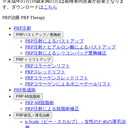
※未成年の方(18歳未満の方)は親権者同意書が必要となりま
す。ダウンロードは
こちら
PRP治療
PRP Therapy
PRP注射
PRPバストアップ／豊胸術
PRP注射によるバストアップ
PRP注射とヒアルロン酸によるバストアップ
PRP注射によるシリコンバッグ豊胸修正
PRP + リフトアップ
PRPコラーゲンリフト
PRPスレッドリフト
PRPコラーゲンスレッドリフト
PRPコラーゲンによるポニーテールリフト
PRP形成術
PRP-MI脱脂術
PRP-MI脱脂術
PRP注射による脱脂術修正
PRP発毛／薄毛治療
p-Scalp（ピー・スカルプ） – 女性のための薄毛治
療