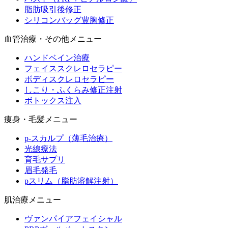
脂肪吸引後修正
シリコンバッグ豊胸修正
血管治療・その他メニュー
ハンドベイン治療
フェイススクレロセラピー
ボディスクレロセラピー
しこり・ふくらみ修正注射
ボトックス注入
痩身・毛髪メニュー
p-スカルプ（薄毛治療）
光線療法
育毛サプリ
眉毛発毛
pスリム（脂肪溶解注射）
肌治療メニュー
ヴァンパイアフェイシャル