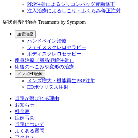
PRP注射によるシリコンバッグ豊胸修正
注入治療によるしこり・ふくらみ修正注射
症状別専門治療
Treatments by Symptom
血管治療
ハンドベイン治療
フェイススクレロセラピー
ボディスクレロセラピー
痩身治療（脂肪溶解注射）
術後のへこみや変形の治療
メンズED治療
メンズ増大・機能再生PRP注射
EDボツリヌス注射
当院が選ばれる理由
お知らせ
料金表
症例写真
当院について
よくある質問
アクセス