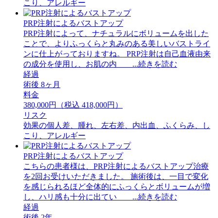
こり、アレルギー
PRP注射によるバストアップ
PRP注射によって、ナチュラルにボリュームを出した
ことで、よりふっくらと丸みのある美しいバストライ
ンに仕上がっておりますね。 PRP注射は自己血液由来
の成分を使用し、お肌の内 ...続きを読む
経過
術後 8ヶ月
料金
380,000円（税込 418,000円）
リスク
効果の個人差、腫れ、左右差、内出血、ふくらみ、し
こり、アレルギー
PRP注射によるバストアップ
こちらの患者様は、PRP注射によるバストアップ治療
を2回お受けいただきました。 施術後は、一目で変化
を感じられるほど全体的にふっくらとボリュームが増
し、ハリ感も十分に出てい ...続きを読む
経過
術後 2年