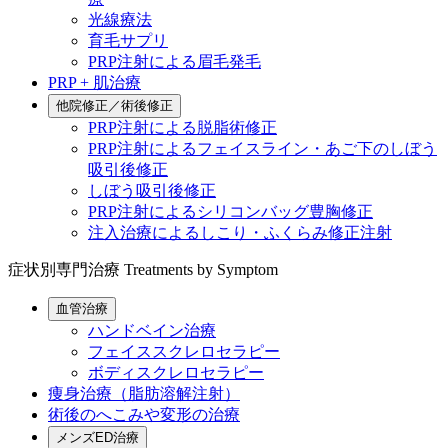
光線療法
育毛サプリ
PRP注射による眉毛発毛
PRP + 肌治療
他院修正／術後修正
PRP注射による脱脂術修正
PRP注射によるフェイスライン・あご下のしぼう
吸引後修正
しぼう吸引後修正
PRP注射によるシリコンバッグ豊胸修正
注入治療によるしこり・ふくらみ修正注射
症状別専門治療
Treatments by Symptom
血管治療
ハンドベイン治療
フェイススクレロセラピー
ボディスクレロセラピー
痩身治療（脂肪溶解注射）
術後のへこみや変形の治療
メンズED治療