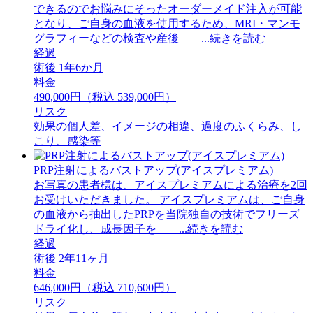
できるのでお悩みにそったオーダーメイド注入が可能
となり、ご自身の血液を使用するため、MRI・マンモ
グラフィーなどの検査や産後 ...続きを読む
経過
術後 1年6か月
料金
490,000円（税込 539,000円）
リスク
効果の個人差、イメージの相違、過度のふくらみ、し
こり、感染等
PRP注射によるバストアップ(アイスプレミアム)
お写真の患者様は、アイスプレミアムによる治療を2回
お受けいただきました。 アイスプレミアムは、ご自身
の血液から抽出したPRPを当院独自の技術でフリーズ
ドライ化し、成長因子を ...続きを読む
経過
術後 2年11ヶ月
料金
646,000円（税込 710,600円）
リスク