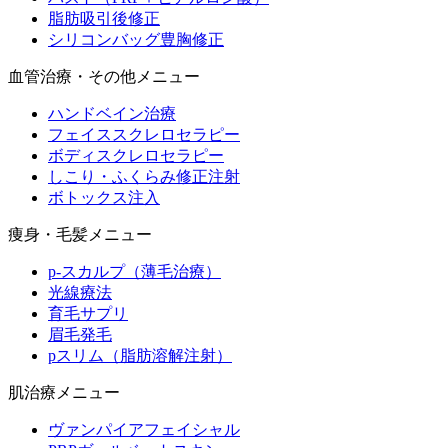
脂肪吸引後修正
シリコンバッグ豊胸修正
血管治療・その他メニュー
ハンドベイン治療
フェイススクレロセラピー
ボディスクレロセラピー
しこり・ふくらみ修正注射
ボトックス注入
痩身・毛髪メニュー
p-スカルプ（薄毛治療）
光線療法
育毛サプリ
眉毛発毛
pスリム（脂肪溶解注射）
肌治療メニュー
ヴァンパイアフェイシャル