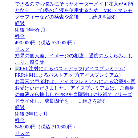
できるのでお悩みにそったオーダーメイド注入が可能
となり、ご自身の血液を使用するため、MRI・マンモ
グラフィーなどの検査や産後 ...続きを読む
経過
術後 1年6か月
料金
490,000円（税込 539,000円）
リスク
効果の個人差、イメージの相違、過度のふくらみ、し
こり、感染等
PRP注射によるバストアップ(アイスプレミアム)
お写真の患者様は、アイスプレミアムによる治療を2回
お受けいただきました。 アイスプレミアムは、ご自身
の血液から抽出したPRPを当院独自の技術でフリーズ
ドライ化し、成長因子を ...続きを読む
経過
術後 2年11ヶ月
料金
646,000円（税込 710,600円）
リスク