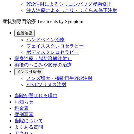
PRP注射によるシリコンバッグ豊胸修正
注入治療によるしこり・ふくらみ修正注射
症状別専門治療
Treatments by Symptom
血管治療
ハンドベイン治療
フェイススクレロセラピー
ボディスクレロセラピー
痩身治療（脂肪溶解注射）
術後のへこみや変形の治療
メンズED治療
メンズ増大・機能再生PRP注射
EDボツリヌス注射
当院が選ばれる理由
お知らせ
料金表
症例写真
当院について
よくある質問
アクセス