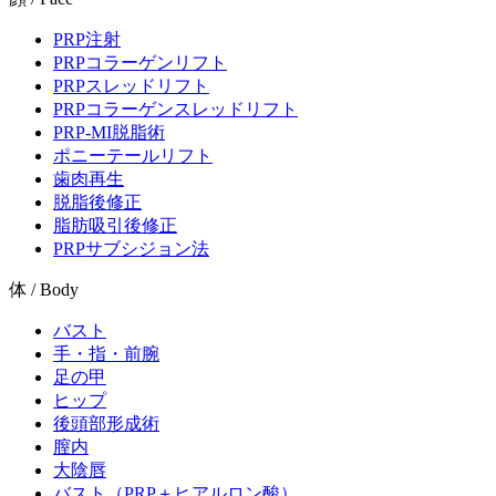
PRP注射
PRPコラーゲンリフト
PRPスレッドリフト
PRPコラーゲンスレッドリフト
PRP-MI脱脂術
ポニーテールリフト
歯肉再生
脱脂後修正
脂肪吸引後修正
PRPサブシジョン法
体 / Body
バスト
手・指・前腕
足の甲
ヒップ
後頭部形成術
膣内
大陰唇
バスト（PRP＋ヒアルロン酸）