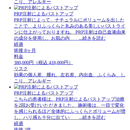
こり、アレルギー
PRP注射によるバストアップ
PRP注射によって、ナチュラルにボリュームを出した
ことで、よりふっくらと丸みのある美しいバストライ
ンに仕上がっておりますね。 PRP注射は自己血液由来
の成分を使用し、お肌の内 ...続きを読む
経過
術後 8ヶ月
料金
380,000円（税込 418,000円）
リスク
効果の個人差、腫れ、左右差、内出血、ふくらみ、し
こり、アレルギー
PRP注射によるバストアップ
こちらの患者様は、PRP注射によるバストアップ治療
を2回お受けいただきました。 施術後は、一目で変化
を感じられるほど全体的にふっくらとボリュームが増
し、ハリ感も十分に出てい ...続きを読む
経過
術後 2年