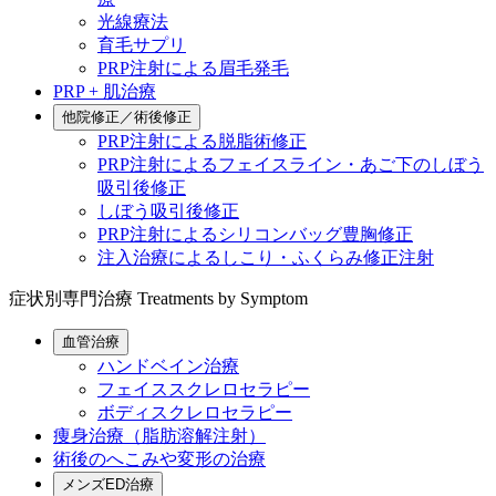
光線療法
育毛サプリ
PRP注射による眉毛発毛
PRP + 肌治療
他院修正／術後修正
PRP注射による脱脂術修正
PRP注射によるフェイスライン・あご下のしぼう
吸引後修正
しぼう吸引後修正
PRP注射によるシリコンバッグ豊胸修正
注入治療によるしこり・ふくらみ修正注射
症状別専門治療
Treatments by Symptom
血管治療
ハンドベイン治療
フェイススクレロセラピー
ボディスクレロセラピー
痩身治療（脂肪溶解注射）
術後のへこみや変形の治療
メンズED治療