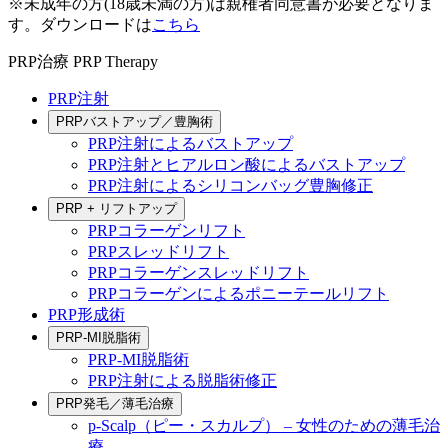
※未成年の方(18歳未満の方)は親権者同意書が必要となりま
す。ダウンロードは
こちら
PRP治療
PRP Therapy
PRP注射
PRPバストアップ／豊胸術
PRP注射によるバストアップ
PRP注射とヒアルロン酸によるバストアップ
PRP注射によるシリコンバッグ豊胸修正
PRP + リフトアップ
PRPコラーゲンリフト
PRPスレッドリフト
PRPコラーゲンスレッドリフト
PRPコラーゲンによるポニーテールリフト
PRP形成術
PRP-MI脱脂術
PRP-MI脱脂術
PRP注射による脱脂術修正
PRP発毛／薄毛治療
p-Scalp（ピー・スカルプ） – 女性のための薄毛治
療