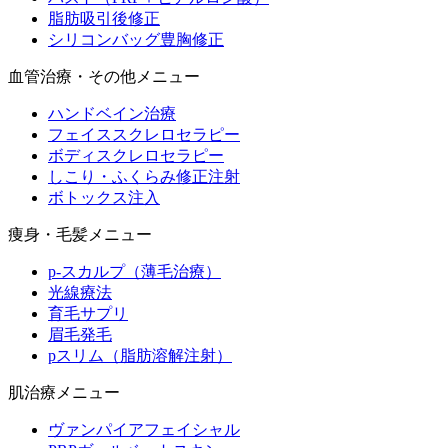
脂肪吸引後修正
シリコンバッグ豊胸修正
血管治療・その他メニュー
ハンドベイン治療
フェイススクレロセラピー
ボディスクレロセラピー
しこり・ふくらみ修正注射
ボトックス注入
痩身・毛髪メニュー
p-スカルプ（薄毛治療）
光線療法
育毛サプリ
眉毛発毛
pスリム（脂肪溶解注射）
肌治療メニュー
ヴァンパイアフェイシャル