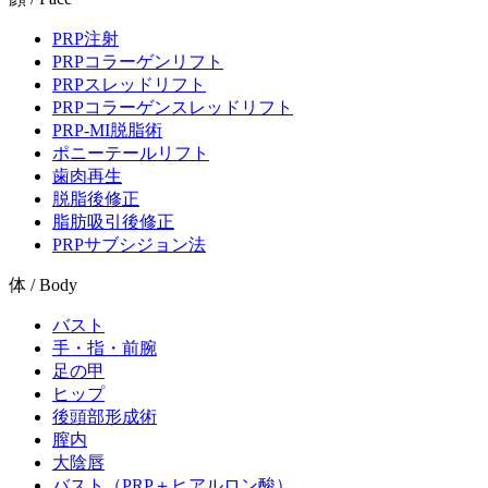
PRP注射
PRPコラーゲンリフト
PRPスレッドリフト
PRPコラーゲンスレッドリフト
PRP-MI脱脂術
ポニーテールリフト
歯肉再生
脱脂後修正
脂肪吸引後修正
PRPサブシジョン法
体 / Body
バスト
手・指・前腕
足の甲
ヒップ
後頭部形成術
膣内
大陰唇
バスト（PRP＋ヒアルロン酸）