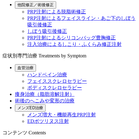
他院修正／術後修正
PRP注射による脱脂術修正
PRP注射によるフェイスライン・あご下のしぼう
吸引後修正
しぼう吸引後修正
PRP注射によるシリコンバッグ豊胸修正
注入治療によるしこり・ふくらみ修正注射
症状別専門治療
Treatments by Symptom
血管治療
ハンドベイン治療
フェイススクレロセラピー
ボディスクレロセラピー
痩身治療（脂肪溶解注射）
術後のへこみや変形の治療
メンズED治療
メンズ増大・機能再生PRP注射
EDボツリヌス注射
コンテンツ
Contents