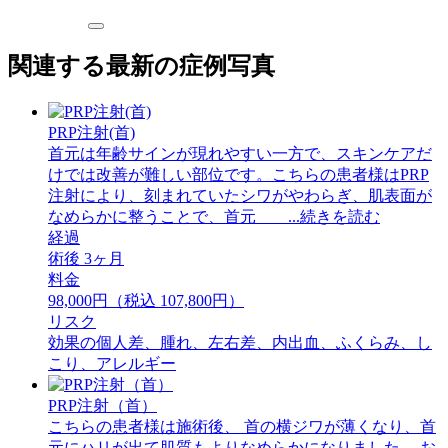
関連する最新の症例写真
PRP注射(首)
首元は年齢サインが現れやすい一方で、スキンケアだ
けでは改善が難しい部位です。こちらの患者様はPRP
注射により、刻まれていたシワがやわらぎ、肌表面が
なめらかに整うことで、首元 ...続きを読む
経過
術後 3ヶ月
料金
98,000円（税込 107,800円）
リスク
効果の個人差、腫れ、左右差、内出血、ふくらみ、し
こり、アレルギー
PRP注射（首）
こちらの患者様は施術後、 首の横ジワが薄くなり、首
元にハリが出て肌質もよりなめらかになりました。 お