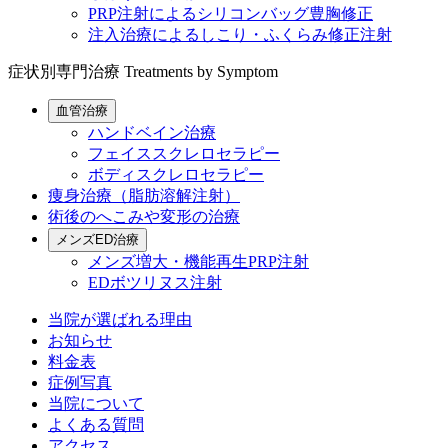
PRP注射によるシリコンバッグ豊胸修正
注入治療によるしこり・ふくらみ修正注射
症状別専門治療
Treatments by Symptom
血管治療
ハンドベイン治療
フェイススクレロセラピー
ボディスクレロセラピー
痩身治療（脂肪溶解注射）
術後のへこみや変形の治療
メンズED治療
メンズ増大・機能再生PRP注射
EDボツリヌス注射
当院が選ばれる理由
お知らせ
料金表
症例写真
当院について
よくある質問
アクセス