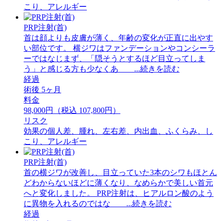
こり、アレルギー
PRP注射(首)
首は顔よりも皮膚が薄く、年齢の変化が正直に出やす
い部位です。 横ジワはファンデーションやコンシーラ
ーではなじまず、「隠そうとするほど目立ってしま
う」と感じる方も少なくあ ...続きを読む
経過
術後 5ヶ月
料金
98,000円（税込 107,800円）
リスク
効果の個人差、腫れ、左右差、内出血、ふくらみ、し
こり、アレルギー
PRP注射(首)
首の横ジワが改善し、目立っていた3本のシワもほとん
どわからないほどに薄くなり、なめらかで美しい首元
へと変化しました。 PRP注射は、ヒアルロン酸のよう
に異物を入れるのではな ...続きを読む
経過