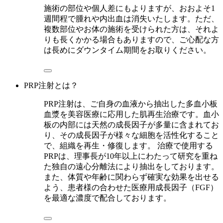
施術の部位や個人差にもよりますが、おおよそ1
週間程で腫れや内出血は消失いたします。ただ、
複数部位やお体の施術を受けられた方は、それよ
りも長くかかる場合もありますので、ご心配な方
は長めにダウンタイム期間をお取りください。
PRP注射とは？
PRP注射は、ご自身の血液から抽出した多血小板
血漿を美容医療に応用した肌再生治療です。血小
板の内部には天然の成長因子が多量に含まれてお
り、その成長因子が様々な細胞を活性化すること
で、組織を再生・修復します。 治療で使用する
PRPは、理事長が10年以上にわたって研究を重ね
た独自の遠心分離法により抽出をしております。
また、体質や年齢に関わらず確実な効果を出せる
よう、患者様の合わせた医療用成長因子（FGF）
を最適な濃度で配合しております。