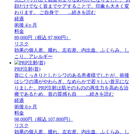
顔だけでなく首までケアすることで、印象も大きく変
わります。 ご自身で ...続きを読む
経過
術後 4ヶ月
料金
89,000円（税込 97,900円）
リスク
効果の個人差、腫れ、左右差、内出血、ふくらみ、し
こり、アレルギー
PRP注射(首)
首にくっきりとしたシワのある患者様でしたが、術後
はシワの溝がやわらぎ、なめらかで若々しい首元にな
りました。PRP注射は肌そのものの再生力を高める治
療であるため、首の質感も自 ...続きを読む
経過
術後 6ヶ月
料金
98,000円（税込 107,800円）
リスク
効果の個人差、腫れ、左右差、内出血、ふくらみ、し