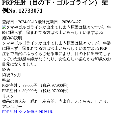
PRP注射（目の下・ゴルゴライン）
症
例No. 12733071
登録日：2024-08-13
最終更新日：2026-04-27
施術の説明
クマやゴルゴラインが出来てしまう原因は様々ですが、年齢
に限らず、悩まれてる方は沢山いらっしゃいますよね ⁡PRP
注射で自然にふっくらさせる事により、目の下に出来てしま
っていた影感や線がなくなり、女性らしい柔らかな印象のお
目元になりました。
経過
術後 3ヶ月
料金
PRP注射： 89,000円
（税込 97,900円）
PRP注射： 89,000円
（税込 97,900円）
リスク
効果の個人差、腫れ、左右差、内出血、ふくらみ、しこり、
アレルギー
PRP注射
クマ治療のPRP注射