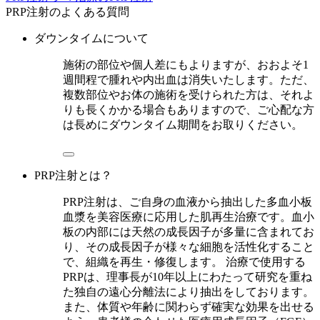
PRP注射のよくある質問
ダウンタイムについて
施術の部位や個人差にもよりますが、おおよそ1
週間程で腫れや内出血は消失いたします。ただ、
複数部位やお体の施術を受けられた方は、それよ
りも長くかかる場合もありますので、ご心配な方
は長めにダウンタイム期間をお取りください。
PRP注射とは？
PRP注射は、ご自身の血液から抽出した多血小板
血漿を美容医療に応用した肌再生治療です。血小
板の内部には天然の成長因子が多量に含まれてお
り、その成長因子が様々な細胞を活性化すること
で、組織を再生・修復します。 治療で使用する
PRPは、理事長が10年以上にわたって研究を重ね
た独自の遠心分離法により抽出をしております。
また、体質や年齢に関わらず確実な効果を出せる