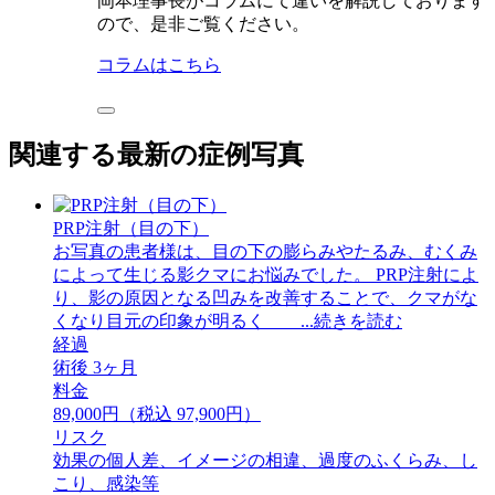
岡本理事長がコラムにて違いを解説しております
ので、是非ご覧ください。
コラムはこちら
関連する最新の症例写真
PRP注射（目の下）
お写真の患者様は、目の下の膨らみやたるみ、むくみ
によって生じる影クマにお悩みでした。 PRP注射によ
り、影の原因となる凹みを改善することで、クマがな
くなり目元の印象が明るく ...続きを読む
経過
術後 3ヶ月
料金
89,000円（税込 97,900円）
リスク
効果の個人差、イメージの相違、過度のふくらみ、し
こり、感染等