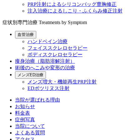
PRP注射によるシリコンバッグ豊胸修正
注入治療によるしこり・ふくらみ修正注射
症状別専門治療
Treatments by Symptom
血管治療
ハンドベイン治療
フェイススクレロセラピー
ボディスクレロセラピー
痩身治療（脂肪溶解注射）
術後のへこみや変形の治療
メンズED治療
メンズ増大・機能再生PRP注射
EDボツリヌス注射
当院が選ばれる理由
お知らせ
料金表
症例写真
当院について
よくある質問
アクセス