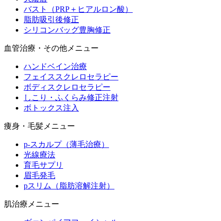
バスト（PRP＋ヒアルロン酸）
脂肪吸引後修正
シリコンバッグ豊胸修正
血管治療・その他メニュー
ハンドベイン治療
フェイススクレロセラピー
ボディスクレロセラピー
しこり・ふくらみ修正注射
ボトックス注入
痩身・毛髪メニュー
p-スカルプ（薄毛治療）
光線療法
育毛サプリ
眉毛発毛
pスリム（脂肪溶解注射）
肌治療メニュー