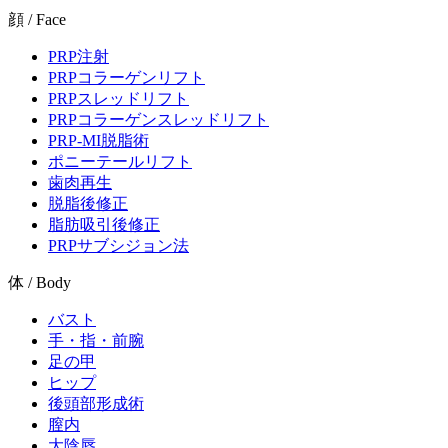
顔 / Face
PRP注射
PRPコラーゲンリフト
PRPスレッドリフト
PRPコラーゲンスレッドリフト
PRP-MI脱脂術
ポニーテールリフト
歯肉再生
脱脂後修正
脂肪吸引後修正
PRPサブシジョン法
体 / Body
バスト
手・指・前腕
足の甲
ヒップ
後頭部形成術
膣内
大陰唇