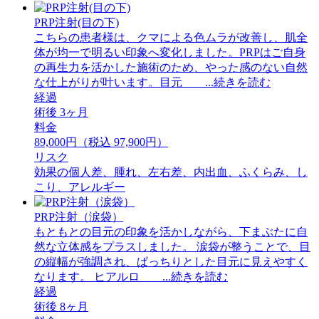
PRP注射(目の下)
こちらの患者様は、クマによる色ムラが改善し、肌全
体が均一で明るい印象へ変化しました。PRPはご自身
の再生力を活かした施術のため、やった感のない自然
な仕上がりが叶います。目元 ...続きを読む
経過
術後 3ヶ月
料金
89,000円（税込 97,900円）
リスク
効果の個人差、腫れ、左右差、内出血、ふくらみ、し
こり、アレルギー
PRP注射（涙袋）
もともとの目元の印象を活かしながら、下まぶたに自
然な立体感をプラスしました。 ⁡涙袋が整うことで、目
の縦幅が強調され、ぱっちりとした目元に見えやすく
なります。 ⁡ヒアルロ ...続きを読む
経過
術後 8ヶ月