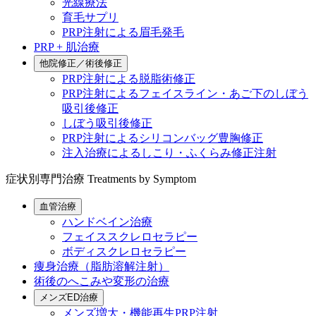
光線療法
育毛サプリ
PRP注射による眉毛発毛
PRP + 肌治療
他院修正／術後修正
PRP注射による脱脂術修正
PRP注射によるフェイスライン・あご下のしぼう
吸引後修正
しぼう吸引後修正
PRP注射によるシリコンバッグ豊胸修正
注入治療によるしこり・ふくらみ修正注射
症状別専門治療
Treatments by Symptom
血管治療
ハンドベイン治療
フェイススクレロセラピー
ボディスクレロセラピー
痩身治療（脂肪溶解注射）
術後のへこみや変形の治療
メンズED治療
メンズ増大・機能再生PRP注射