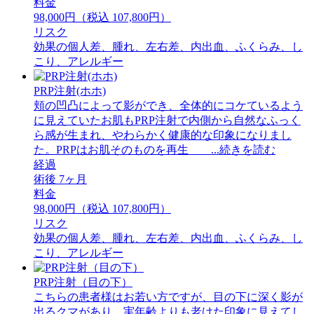
料金
98,000円（税込 107,800円）
リスク
効果の個人差、腫れ、左右差、内出血、ふくらみ、し
こり、アレルギー
PRP注射(ホホ)
頬の凹凸によって影ができ、全体的にコケているよう
に見えていたお肌もPRP注射で内側から自然なふっく
ら感が生まれ、やわらかく健康的な印象になりまし
た。PRPはお肌そのものを再生 ...続きを読む
経過
術後 7ヶ月
料金
98,000円（税込 107,800円）
リスク
効果の個人差、腫れ、左右差、内出血、ふくらみ、し
こり、アレルギー
PRP注射（目の下）
こちらの患者様はお若い方ですが、目の下に深く影が
出るクマがあり、実年齢よりも老けた印象に見えてし