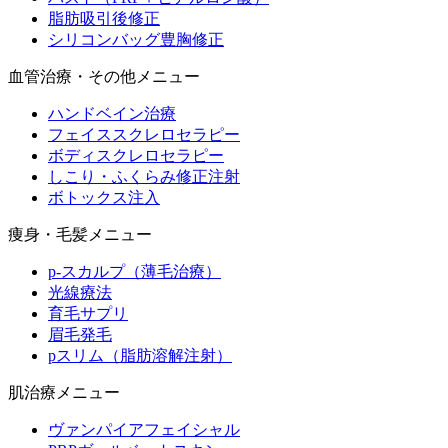
脂肪吸引後修正
シリコンバッグ豊胸修正
血管治療・その他メニュー
ハンドベイン治療
フェイススクレロセラピー
ボディスクレロセラピー
しこり・ふくらみ修正注射
ボトックス注入
痩身・毛髪メニュー
p-スカルプ（薄毛治療）
光線療法
育毛サプリ
眉毛発毛
pスリム（脂肪溶解注射）
肌治療メニュー
ヴァンパイアフェイシャル