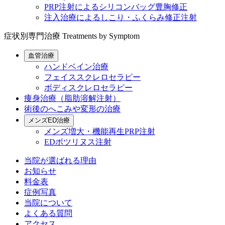
PRP注射によるシリコンバッグ豊胸修正
注入治療によるしこり・ふくらみ修正注射
症状別専門治療
Treatments by Symptom
血管治療
ハンドベイン治療
フェイススクレロセラピー
ボディスクレロセラピー
痩身治療（脂肪溶解注射）
術後のへこみや変形の治療
メンズED治療
メンズ増大・機能再生PRP注射
EDボツリヌス注射
当院が選ばれる理由
お知らせ
料金表
症例写真
当院について
よくある質問
アクセス