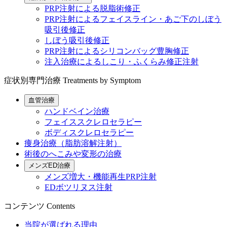
PRP注射による脱脂術修正
PRP注射によるフェイスライン・あご下のしぼう
吸引後修正
しぼう吸引後修正
PRP注射によるシリコンバッグ豊胸修正
注入治療によるしこり・ふくらみ修正注射
症状別専門治療
Treatments by Symptom
血管治療
ハンドベイン治療
フェイススクレロセラピー
ボディスクレロセラピー
痩身治療（脂肪溶解注射）
術後のへこみや変形の治療
メンズED治療
メンズ増大・機能再生PRP注射
EDボツリヌス注射
コンテンツ
Contents
当院が選ばれる理由