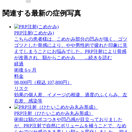
関連する最新の症例写真
PRP注射(こめかみ)
こちらの患者様は、こめかみ部分の凹みが強く、ゴツ
ゴツとした骨感により、やや男性的で疲れた印象に見
えてしまうことにお悩みでした。PRP注射により骨感
が改善され、額からこめかみ ...続きを読む
経過
術後 6ヶ月
料金
98,000円（税込 107,800円）
リスク
効果の個人差、イメージの相違、過度のふくらみ、左
右差、感染等
PRP注射（ひたいこめかみ丸み形成）
術前は額のボコつきや凹凸感が目立っておりました
が、PRP注射で自然にボリュームを補うことで、なめ
らかでツヤ感のある美しい額へと変化しました。 ⁡控え