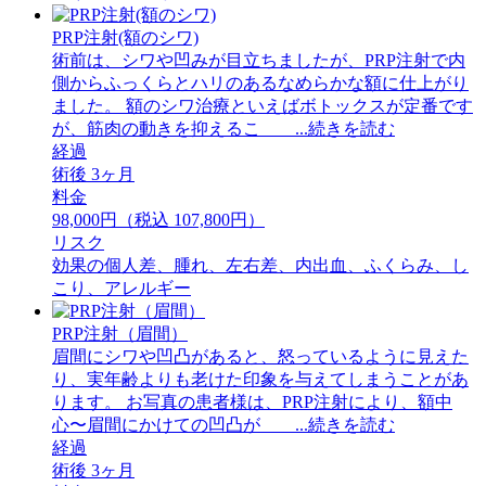
PRP注射(額のシワ)
術前は、シワや凹みが目立ちましたが、PRP注射で内
側からふっくらとハリのあるなめらかな額に仕上がり
ました。 額のシワ治療といえばボトックスが定番です
が、筋肉の動きを抑えるこ ...続きを読む
経過
術後 3ヶ月
料金
98,000円（税込 107,800円）
リスク
効果の個人差、腫れ、左右差、内出血、ふくらみ、し
こり、アレルギー
PRP注射（眉間）
眉間にシワや凹凸があると、怒っているように見えた
り、実年齢よりも老けた印象を与えてしまうことがあ
ります。 お写真の患者様は、PRP注射により、額中
心〜眉間にかけての凹凸が ...続きを読む
経過
術後 3ヶ月