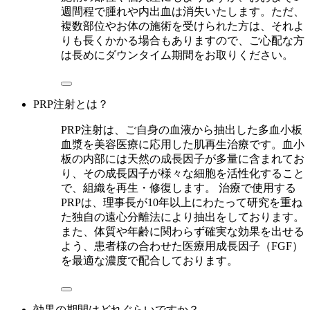
週間程で腫れや内出血は消失いたします。ただ、
複数部位やお体の施術を受けられた方は、それよ
りも長くかかる場合もありますので、ご心配な方
は長めにダウンタイム期間をお取りください。
PRP注射とは？
PRP注射は、ご自身の血液から抽出した多血小板
血漿を美容医療に応用した肌再生治療です。血小
板の内部には天然の成長因子が多量に含まれてお
り、その成長因子が様々な細胞を活性化すること
で、組織を再生・修復します。 治療で使用する
PRPは、理事長が10年以上にわたって研究を重ね
た独自の遠心分離法により抽出をしております。
また、体質や年齢に関わらず確実な効果を出せる
よう、患者様の合わせた医療用成長因子（FGF）
を最適な濃度で配合しております。
効果の期間はどれぐらいですか？