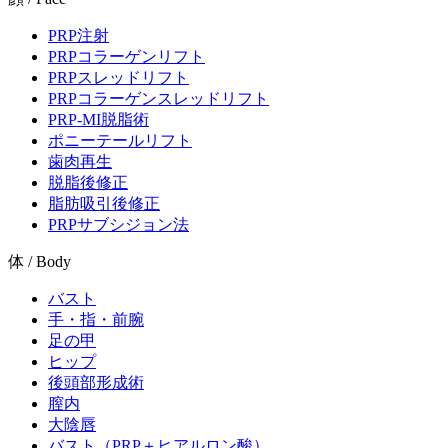
PRP注射
PRPコラーゲンリフト
PRPスレッドリフト
PRPコラーゲンスレッドリフト
PRP-MI脱脂術
ポニーテールリフト
歯肉再生
脱脂後修正
脂肪吸引後修正
PRPサブシジョン法
体 / Body
バスト
手・指・前腕
足の甲
ヒップ
後頭部形成術
膣内
大陰唇
バスト（PRP＋ヒアルロン酸）