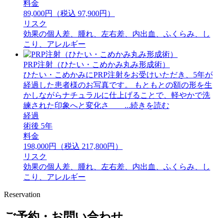
料金
89,000円（税込 97,900円）
リスク
効果の個人差、腫れ、左右差、内出血、ふくらみ、し
こり、アレルギー
PRP注射（ひたい・こめかみ丸み形成術）
ひたい・こめかみにPRP注射をお受けいただき、5年が
経過した患者様のお写真です。 もともとの額の形を生
かしながらナチュラルに仕上げることで、軽やかで洗
練された印象へと変化さ ...続きを読む
経過
術後 5年
料金
198,000円（税込 217,800円）
リスク
効果の個人差、腫れ、左右差、内出血、ふくらみ、し
こり、アレルギー
Reservation
ご予約・お問い合わせ