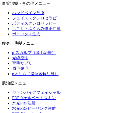
血管治療・その他メニュー
ハンドベイン治療
フェイススクレロセラピー
ボディスクレロセラピー
しこり・ふくらみ修正注射
ボトックス注入
痩身・毛髪メニュー
p-スカルプ（薄毛治療）
光線療法
育毛サプリ
眉毛発毛
pスリム（脂肪溶解注射）
肌治療メニュー
ヴァンパイアフェイシャル
PRPヴェルベットスキン
水光PRP注射
水光PRPピーリング注射