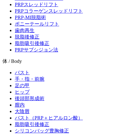
PRPスレッドリフト
PRPコラーゲンスレッドリフト
PRP-MI脱脂術
ポニーテールリフト
歯肉再生
脱脂後修正
脂肪吸引後修正
PRPサブシジョン法
体 / Body
バスト
手・指・前腕
足の甲
ヒップ
後頭部形成術
膣内
大陰唇
バスト（PRP＋ヒアルロン酸）
脂肪吸引後修正
シリコンバッグ豊胸修正