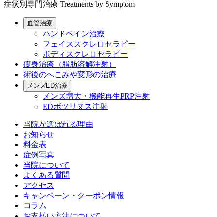
症状別専門治療
Treatments by Symptom
血管治療
ハンドベイン治療
フェイススクレロセラピー
ボディスクレロセラピー
痩身治療（脂肪溶解注射）
術後のへこみや変形の治療
メンズED治療
メンズ増大・機能再生PRP注射
EDボツリヌス注射
当院が選ばれる理由
お知らせ
料金表
症例写真
当院について
よくある質問
アクセス
キャンペーン・クーポン情報
コラム
お支払い方法について