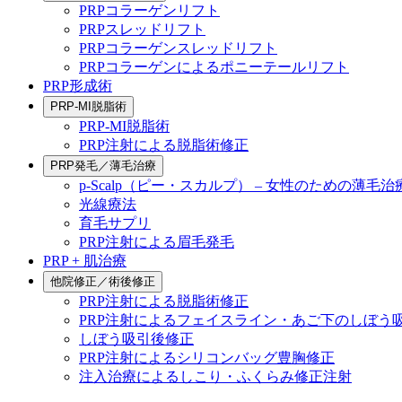
PRPコラーゲンリフト
PRPスレッドリフト
PRPコラーゲンスレッドリフト
PRPコラーゲンによるポニーテールリフト
PRP形成術
PRP-MI脱脂術
PRP-MI脱脂術
PRP注射による脱脂術修正
PRP発毛／薄毛治療
p-Scalp（ピー・スカルプ） – 女性のための薄毛治
光線療法
育毛サプリ
PRP注射による眉毛発毛
PRP + 肌治療
他院修正／術後修正
PRP注射による脱脂術修正
PRP注射によるフェイスライン・あご下のしぼう
しぼう吸引後修正
PRP注射によるシリコンバッグ豊胸修正
注入治療によるしこり・ふくらみ修正注射