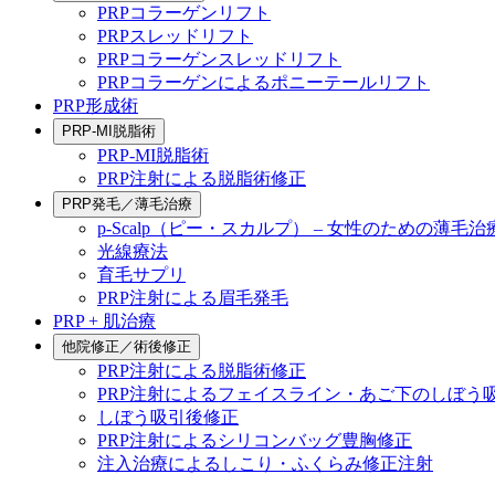
PRPコラーゲンリフト
PRPスレッドリフト
PRPコラーゲンスレッドリフト
PRPコラーゲンによるポニーテールリフト
PRP形成術
PRP-MI脱脂術
PRP-MI脱脂術
PRP注射による脱脂術修正
PRP発毛／薄毛治療
p-Scalp（ピー・スカルプ） – 女性のための薄毛治
光線療法
育毛サプリ
PRP注射による眉毛発毛
PRP + 肌治療
他院修正／術後修正
PRP注射による脱脂術修正
PRP注射によるフェイスライン・あご下のしぼう
しぼう吸引後修正
PRP注射によるシリコンバッグ豊胸修正
注入治療によるしこり・ふくらみ修正注射