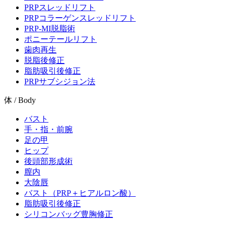
PRPスレッドリフト
PRPコラーゲンスレッドリフト
PRP-MI脱脂術
ポニーテールリフト
歯肉再生
脱脂後修正
脂肪吸引後修正
PRPサブシジョン法
体 / Body
バスト
手・指・前腕
足の甲
ヒップ
後頭部形成術
膣内
大陰唇
バスト（PRP＋ヒアルロン酸）
脂肪吸引後修正
シリコンバッグ豊胸修正