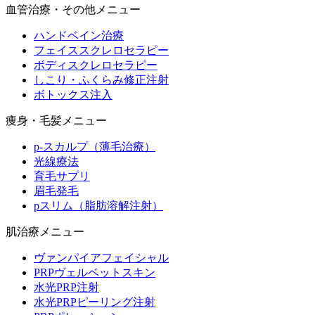
血管治療・その他メニュー
ハンドベイン治療
フェイススクレロセラピー
ボディスクレロセラピー
しこり・ふくらみ修正注射
ボトックス注入
痩身・毛髪メニュー
p-スカルプ（薄毛治療）
光線療法
育毛サプリ
眉毛発毛
pスリム（脂肪溶解注射）
肌治療メニュー
ヴァンパイアフェイシャル
PRPヴェルベットスキン
水光PRP注射
水光PRPピーリング注射