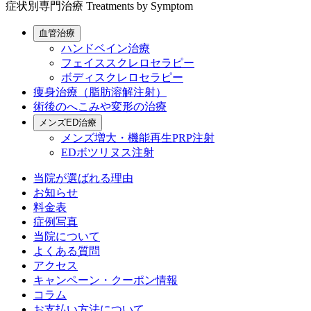
症状別専門治療
Treatments by Symptom
血管治療
ハンドベイン治療
フェイススクレロセラピー
ボディスクレロセラピー
痩身治療（脂肪溶解注射）
術後のへこみや変形の治療
メンズED治療
メンズ増大・機能再生PRP注射
EDボツリヌス注射
当院が選ばれる理由
お知らせ
料金表
症例写真
当院について
よくある質問
アクセス
キャンペーン・クーポン情報
コラム
お支払い方法について