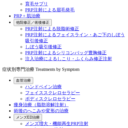
育毛サプリ
PRP注射による眉毛発毛
PRP + 肌治療
他院修正／術後修正
PRP注射による脱脂術修正
PRP注射によるフェイスライン・あご下のしぼう
吸引後修正
しぼう吸引後修正
PRP注射によるシリコンバッグ豊胸修正
注入治療によるしこり・ふくらみ修正注射
症状別専門治療
Treatments by Symptom
血管治療
ハンドベイン治療
フェイススクレロセラピー
ボディスクレロセラピー
痩身治療（脂肪溶解注射）
術後のへこみや変形の治療
メンズED治療
メンズ増大・機能再生PRP注射