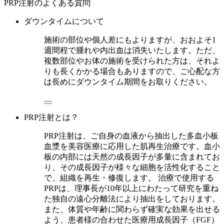
PRP注射のよくある質問
ダウンタイムについて
施術の部位や個人差にもよりますが、おおよそ1
週間程で腫れや内出血は消失いたします。ただ、
複数部位やお体の施術を受けられた方は、それよ
りも長くかかる場合もありますので、ご心配な方
は長めにダウンタイム期間をお取りください。
PRP注射とは？
PRP注射は、ご自身の血液から抽出した多血小板
血漿を美容医療に応用した肌再生治療です。血小
板の内部には天然の成長因子が多量に含まれてお
り、その成長因子が様々な細胞を活性化すること
で、組織を再生・修復します。 治療で使用する
PRPは、理事長が10年以上にわたって研究を重ね
た独自の遠心分離法により抽出をしております。
また、体質や年齢に関わらず確実な効果を出せる
よう、患者様の合わせた医療用成長因子（FGF）