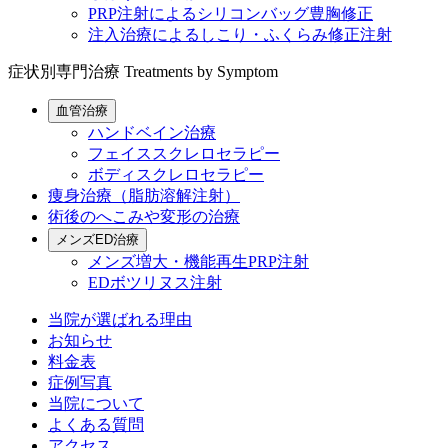
PRP注射によるシリコンバッグ豊胸修正
注入治療によるしこり・ふくらみ修正注射
症状別専門治療
Treatments by Symptom
血管治療
ハンドベイン治療
フェイススクレロセラピー
ボディスクレロセラピー
痩身治療（脂肪溶解注射）
術後のへこみや変形の治療
メンズED治療
メンズ増大・機能再生PRP注射
EDボツリヌス注射
当院が選ばれる理由
お知らせ
料金表
症例写真
当院について
よくある質問
アクセス