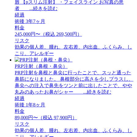
唇 【pスリム注射】 ・フェイスライン お写真の患
者 ...続きを読む
経過
術後 3年7ヶ月
料金
245,000円〜（税込 269,500円）
リスク
効果の個人差、腫れ、左右差、内出血、ふくらみ、し
こり、アレルギー
PRP注射（鼻根・鼻尖）
PRP注射を鼻根と鼻尖に行ったことで、スッと通った
鼻筋になりました。 鼻根部分に高さを少しプラスし、
鼻尖への注入で鼻先をツンと前に出したことで、やや
丸みのあったお鼻がシャー ...続きを読む
経過
術後 1年8ヶ月
料金
89,000円〜（税込 97,900円）
リスク
効果の個人差、腫れ、左右差、内出血、ふくらみ、し
こり、アレルギー