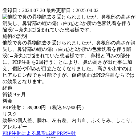
登録日：2024-07-30
最終更新日：2025-04-02
施術の説明
他院で鼻の異物除去を受けられましたが、鼻根部の高さが消
失し、鼻背部の縦の傷(→白丸)と2か所の色素沈着を伴う陥
没(→茶丸)に悩まれていた患者様です。 鼻根と凹みの部分
に、PRP注射を2回行うことにより、鼻の高さが出た事に加
え、傷跡や凹みが目立たなくなりました。 ⁡高さを出すのは
ヒアルロン酸でも可能ですが、傷跡修正はPRP注射ならでは
の効果となります。
経過
術後 9ヶ月
料金
PRP注射： 89,000円
（税込 97,900円）
リスク
効果の個人差、腫れ、左右差、内出血、ふくらみ、しこり、
アレルギー
PRP注射による鼻形成術
PRP注射