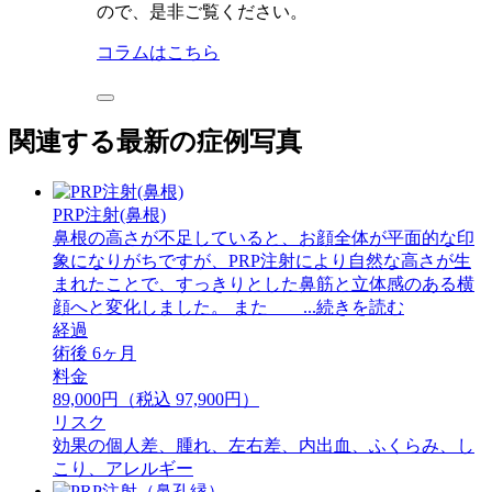
ので、是非ご覧ください。
コラムはこちら
関連する最新の症例写真
PRP注射(鼻根)
鼻根の高さが不足していると、お顔全体が平面的な印
象になりがちですが、PRP注射により自然な高さが生
まれたことで、すっきりとした鼻筋と立体感のある横
顔へと変化しました。 また ...続きを読む
経過
術後 6ヶ月
料金
89,000円（税込 97,900円）
リスク
効果の個人差、腫れ、左右差、内出血、ふくらみ、し
こり、アレルギー