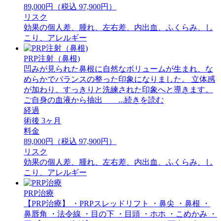
89,000円（税込 97,900円）
リスク
効果の個人差、腫れ、左右差、内出血、ふくらみ、し
こり、アレルギー
PRP注射（鼻根)
凹みが見られた鼻根に自然なボリュームが生まれ、な
めらかでバランスの整った印象になりました。 立体感
が加わり、すっきりと洗練された印象へと導きます。
ご自身の血液から抽出 ...続きを読む
経過
術後 3ヶ月
料金
89,000円（税込 97,900円）
リスク
効果の個人差、腫れ、左右差、内出血、ふくらみ、し
こり、アレルギー
PRP治療
【PRP治療】 ・PRPスレッドリフト ・鼻尖 ・鼻根 ・
鼻唇角 ・法令線 ・目の下 ・目頭 ・ホホ ・こめかみ ・