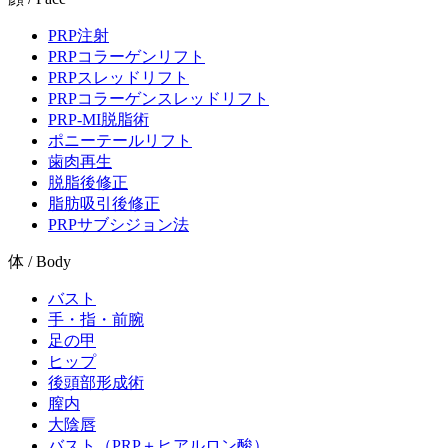
PRP注射
PRPコラーゲンリフト
PRPスレッドリフト
PRPコラーゲンスレッドリフト
PRP-MI脱脂術
ポニーテールリフト
歯肉再生
脱脂後修正
脂肪吸引後修正
PRPサブシジョン法
体 / Body
バスト
手・指・前腕
足の甲
ヒップ
後頭部形成術
膣内
大陰唇
バスト（PRP＋ヒアルロン酸）