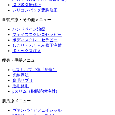
脂肪吸引後修正
シリコンバッグ豊胸修正
血管治療・その他メニュー
ハンドベイン治療
フェイススクレロセラピー
ボディスクレロセラピー
しこり・ふくらみ修正注射
ボトックス注入
痩身・毛髪メニュー
p-スカルプ（薄毛治療）
光線療法
育毛サプリ
眉毛発毛
pスリム（脂肪溶解注射）
肌治療メニュー
ヴァンパイアフェイシャル