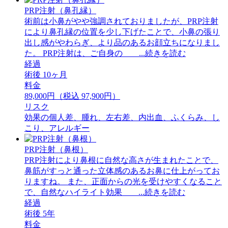
PRP注射（鼻孔縁）
術前は小鼻がやや強調されておりましたが、PRP注射
により鼻孔縁の位置を少し下げたことで、小鼻の張り
出し感がやわらぎ、より品のあるお顔立ちになりまし
た。 ⁡PRP注射は、ご自身の ...続きを読む
経過
術後 10ヶ月
料金
89,000円（税込 97,900円）
リスク
効果の個人差、腫れ、左右差、内出血、ふくらみ、し
こり、アレルギー
PRP注射（鼻根）
PRP注射により鼻根に自然な高さが生まれたことで、
鼻筋がすっと通った立体感のあるお鼻に仕上がってお
りますね。 また、正面からの光を受けやすくなること
で、自然なハイライト効果 ...続きを読む
経過
術後 5年
料金