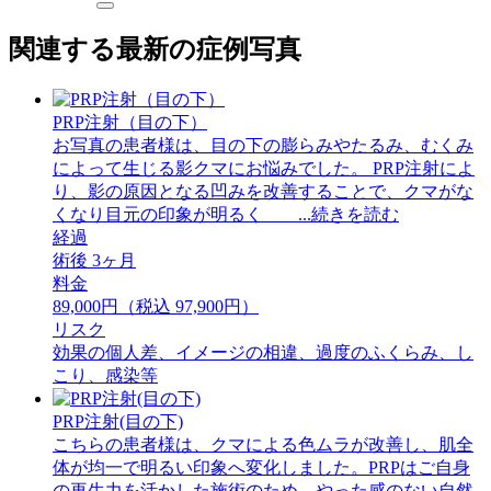
関連する最新の症例写真
PRP注射（目の下）
お写真の患者様は、目の下の膨らみやたるみ、むくみ
によって生じる影クマにお悩みでした。 PRP注射によ
り、影の原因となる凹みを改善することで、クマがな
くなり目元の印象が明るく ...続きを読む
経過
術後 3ヶ月
料金
89,000円（税込 97,900円）
リスク
効果の個人差、イメージの相違、過度のふくらみ、し
こり、感染等
PRP注射(目の下)
こちらの患者様は、クマによる色ムラが改善し、肌全
体が均一で明るい印象へ変化しました。PRPはご自身
の再生力を活かした施術のため、やった感のない自然