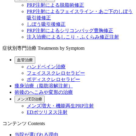
PRP注射による脱脂術修正
PRP注射によるフェイスライン・あご下のしぼう
吸引後修正
しぼう吸引後修正
PRP注射によるシリコンバッグ豊胸修正
注入治療によるしこり・ふくらみ修正注射
症状別専門治療
Treatments by Symptom
血管治療
ハンドベイン治療
フェイススクレロセラピー
ボディスクレロセラピー
痩身治療（脂肪溶解注射）
術後のへこみや変形の治療
メンズED治療
メンズ増大・機能再生PRP注射
EDボツリヌス注射
コンテンツ
Contents
当院が選ばれる理由