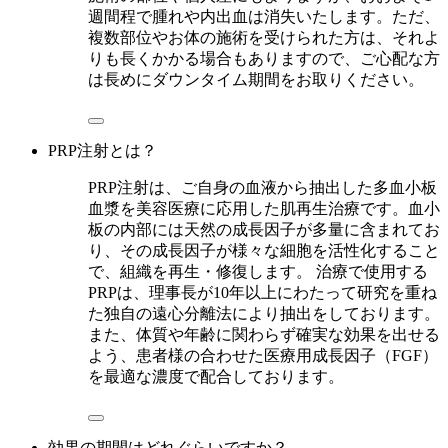
週間程で腫れや内出血は消失いたします。ただ、
複数部位やお体の施術を受けられた方は、それよ
りも長くかかる場合もありますので、ご心配な方
は長めにダウンタイム期間をお取りください。
PRP注射とは？
PRP注射は、ご自身の血液から抽出した多血小板
血漿を美容医療に応用した肌再生治療です。血小
板の内部には天然の成長因子が多量に含まれてお
り、その成長因子が様々な細胞を活性化すること
で、組織を再生・修復します。 治療で使用する
PRPは、理事長が10年以上にわたって研究を重ね
た独自の遠心分離法により抽出をしております。
また、体質や年齢に関わらず確実な効果を出せる
よう、患者様の合わせた医療用成長因子（FGF）
を最適な濃度で配合しております。
効果の期間はどれぐらいですか？