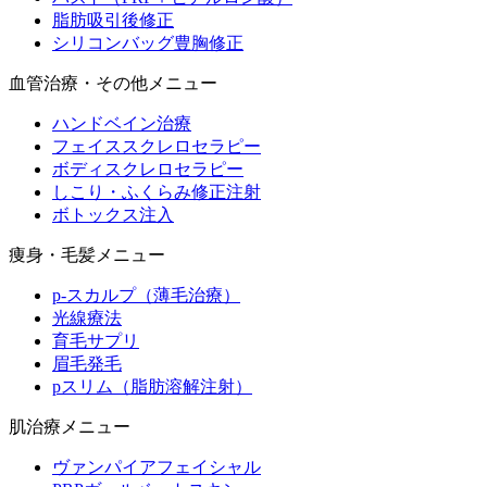
脂肪吸引後修正
シリコンバッグ豊胸修正
血管治療・その他メニュー
ハンドベイン治療
フェイススクレロセラピー
ボディスクレロセラピー
しこり・ふくらみ修正注射
ボトックス注入
痩身・毛髪メニュー
p-スカルプ（薄毛治療）
光線療法
育毛サプリ
眉毛発毛
pスリム（脂肪溶解注射）
肌治療メニュー
ヴァンパイアフェイシャル