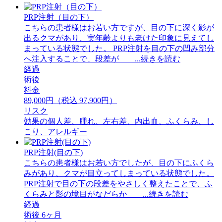
PRP注射（目の下）
こちらの患者様はお若い方ですが、目の下に深く影が
出るクマがあり、実年齢よりも老けた印象に見えてし
まっている状態でした。 PRP注射を目の下の凹み部分
へ注入することで、段差が ...続きを読む
経過
術後
料金
89,000円（税込 97,900円）
リスク
効果の個人差、腫れ、左右差、内出血、ふくらみ、し
こり、アレルギー
PRP注射(目の下)
こちらの患者様はお若い方でしたが、目の下にふくら
みがあり、クマが目立ってしまっている状態でした。
PRP注射で目の下の段差をやさしく整えたことで、ふ
くらみと影の境目がなだらか ...続きを読む
経過
術後 6ヶ月