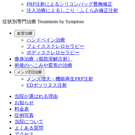
PRP注射によるシリコンバッグ豊胸修正
注入治療によるしこり・ふくらみ修正注射
症状別専門治療
Treatments by Symptom
血管治療
ハンドベイン治療
フェイススクレロセラピー
ボディスクレロセラピー
痩身治療（脂肪溶解注射）
術後のへこみや変形の治療
メンズED治療
メンズ増大・機能再生PRP注射
EDボツリヌス注射
当院が選ばれる理由
お知らせ
料金表
症例写真
当院について
よくある質問
アクセス