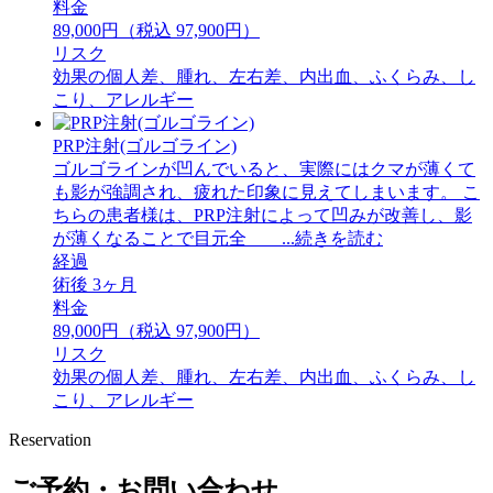
料金
89,000円（税込 97,900円）
リスク
効果の個人差、腫れ、左右差、内出血、ふくらみ、し
こり、アレルギー
PRP注射(ゴルゴライン)
ゴルゴラインが凹んでいると、実際にはクマが薄くて
も影が強調され、疲れた印象に見えてしまいます。 ⁡こ
ちらの患者様は、PRP注射によって凹みが改善し、影
が薄くなることで目元全 ...続きを読む
経過
術後 3ヶ月
料金
89,000円（税込 97,900円）
リスク
効果の個人差、腫れ、左右差、内出血、ふくらみ、し
こり、アレルギー
Reservation
ご予約・お問い合わせ