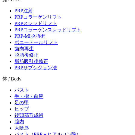
PRP注射
PRPコラーゲンリフト
PRPスレッドリフト
PRPコラーゲンスレッドリフト
PRP-MI脱脂術
ポニーテールリフト
歯肉再生
脱脂後修正
脂肪吸引後修正
PRPサブシジョン法
体 / Body
バスト
手・指・前腕
足の甲
ヒップ
後頭部形成術
膣内
大陰唇
バスト（PRP＋ヒアルロン酸）