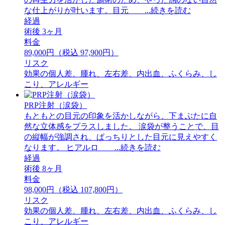
な仕上がりが叶います。目元 ...続きを読む
経過
術後 3ヶ月
料金
89,000円（税込 97,900円）
リスク
効果の個人差、腫れ、左右差、内出血、ふくらみ、し
こり、アレルギー
PRP注射（涙袋）
もともとの目元の印象を活かしながら、下まぶたに自
然な立体感をプラスしました。 ⁡涙袋が整うことで、目
の縦幅が強調され、ぱっちりとした目元に見えやすく
なります。 ⁡ヒアルロ ...続きを読む
経過
術後 8ヶ月
料金
98,000円（税込 107,800円）
リスク
効果の個人差、腫れ、左右差、内出血、ふくらみ、し
こり、アレルギー