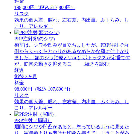
料金
198,000円（税込 217,800円）
リスク
効果の個人差、腫れ、左右差、内出血、ふくらみ、し
こり、アレルギー
PRP注射(額のシワ)
術前は、シワや凹みが目立ちましたが、PRP注射で内
側からふっくらとハリのあるなめらかな額に仕上がり
ました。 額のシワ治療といえばボトックスが定番です
が、筋肉の動きを抑えるこ ...続きを読む
経過
術後 3ヶ月
料金
98,000円（税込 107,800円）
リスク
効果の個人差、腫れ、左右差、内出血、ふくらみ、し
こり、アレルギー
PRP注射（眉間）
眉間にシワや凹凸があると、怒っているように見えた
り、実年齢よりも老けた印象を与えてしまうことがあ