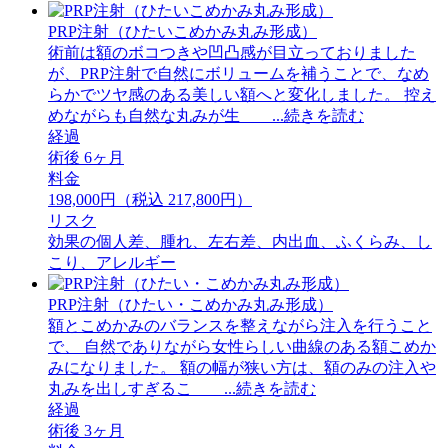
PRP注射（ひたいこめかみ丸み形成）
術前は額のボコつきや凹凸感が目立っておりました
が、PRP注射で自然にボリュームを補うことで、なめ
らかでツヤ感のある美しい額へと変化しました。 ⁡控え
めながらも自然な丸みが生 ...続きを読む
経過
術後 6ヶ月
料金
198,000円（税込 217,800円）
リスク
効果の個人差、腫れ、左右差、内出血、ふくらみ、し
こり、アレルギー
PRP注射（ひたい・こめかみ丸み形成）
額とこめかみのバランスを整えながら注入を行うこと
で、 自然でありながら女性らしい曲線のある額こめか
みになりました。 額の幅が狭い方は、額のみの注入や
丸みを出しすぎるこ ...続きを読む
経過
術後 3ヶ月