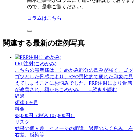
岡本理事長がコラムにて違いを解説しております
ので、是非ご覧ください。
コラムはこちら
関連する最新の症例写真
PRP注射(こめかみ)
こちらの患者様は、こめかみ部分の凹みが強く、ゴツ
ゴツとした骨感により、やや男性的で疲れた印象に見
えてしまうことにお悩みでした。PRP注射により骨感
が改善され、額からこめかみ ...続きを読む
経過
術後 6ヶ月
料金
98,000円（税込 107,800円）
リスク
効果の個人差、イメージの相違、過度のふくらみ、左
右差、感染等