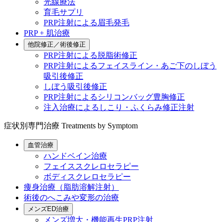
光線療法
育毛サプリ
PRP注射による眉毛発毛
PRP + 肌治療
他院修正／術後修正
PRP注射による脱脂術修正
PRP注射によるフェイスライン・あご下のしぼう
吸引後修正
しぼう吸引後修正
PRP注射によるシリコンバッグ豊胸修正
注入治療によるしこり・ふくらみ修正注射
症状別専門治療
Treatments by Symptom
血管治療
ハンドベイン治療
フェイススクレロセラピー
ボディスクレロセラピー
痩身治療（脂肪溶解注射）
術後のへこみや変形の治療
メンズED治療
メンズ増大・機能再生PRP注射