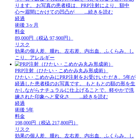
ります。 お写真の患者様は、PRP注射により、額中
心〜眉間にかけての凹凸が ...続きを読む
経過
術後 3ヶ月
料金
89,000円（税込 97,900円）
リスク
効果の個人差、腫れ、左右差、内出血、ふくらみ、し
こり、アレルギー
PRP注射（ひたい・こめかみ丸み形成術）
ひたい・こめかみにPRP注射をお受けいただき、5年が
経過した患者様のお写真です。 もともとの額の形を生
かしながらナチュラルに仕上げることで、軽やかで洗
練された印象へと変化さ ...続きを読む
経過
術後 5年
料金
198,000円（税込 217,800円）
リスク
効果の個人差、腫れ、左右差、内出血、ふくらみ、し