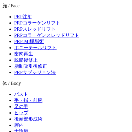
顔 / Face
PRP注射
PRPコラーゲンリフト
PRPスレッドリフト
PRPコラーゲンスレッドリフト
PRP-MI脱脂術
ポニーテールリフト
歯肉再生
脱脂後修正
脂肪吸引後修正
PRPサブシジョン法
体 / Body
バスト
手・指・前腕
足の甲
ヒップ
後頭部形成術
膣内
大陰唇