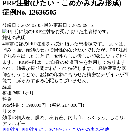
PRP注射(ひたい・こめかみ丸み形成)
症例No. 12636505
登録日：2024-02-05
最終更新日：2025-09-12
施術の説明
4年前に額のPRP注射をお受け頂いた患者様です。 ⁡ 元々は、
凹み・強い傾斜のせいで男性的なひたいでしたが、PRP注射
で丸みを出したことで、女性らしい優しい印象になっており
ます。 ⁡ PRP注射は、ご自身の皮膚再生を利用しております
ので、効果が長期間にわたって持続します。 ⁡ 経験豊富な医
師が行うことで、お顔の印象に合わせた精密なデザインが可
能で、膨らみすぎる心配もございません。
経過
術後 3年11ヶ月
料金
PRP注射： 198,000円
（税込 217,800円）
リスク
効果の個人差、腫れ、左右差、内出血、ふくらみ、しこり、
アレルギー
PRP注射
PRP注射によるひたい・こめかみ丸み形成