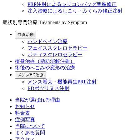
PRP注射によるシリコンバッグ豊胸修正
注入治療によるしこり・ふくらみ修正注射
症状別専門治療
Treatments by Symptom
血管治療
ハンドベイン治療
フェイススクレロセラピー
ボディスクレロセラピー
痩身治療（脂肪溶解注射）
術後のへこみや変形の治療
メンズED治療
メンズ増大・機能再生PRP注射
EDボツリヌス注射
当院が選ばれる理由
お知らせ
料金表
症例写真
当院について
よくある質問
アクセス