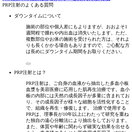
PRP注射のよくある質問
ダウンタイムについて
施術の部位や個人差にもよりますが、おおよそ1
週間程で腫れや内出血は消失いたします。ただ、
複数部位やお体の施術を受けられた方は、それよ
りも長くかかる場合もありますので、ご心配な方
は長めにダウンタイム期間をお取りください。
PRP注射とは？
PRP注射は、ご自身の血液から抽出した多血小板
血漿を美容医療に応用した肌再生治療です。血小
板の内部には天然の成長因子が多量に含まれてお
り、その成長因子が様々な細胞を活性化すること
で、組織を再生・修復します。 治療で使用する
PRPは、理事長が10年以上にわたって研究を重ね
た独自の遠心分離法により抽出をしております。
また、体質や年齢に関わらず確実な効果を出せる