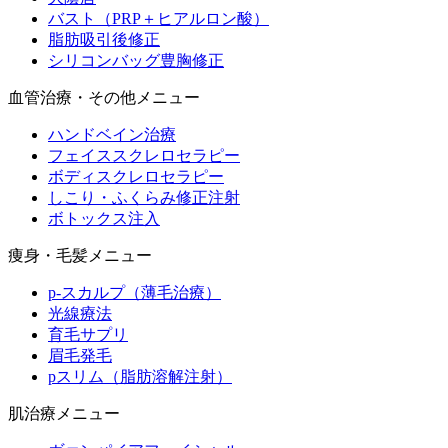
バスト（PRP＋ヒアルロン酸）
脂肪吸引後修正
シリコンバッグ豊胸修正
血管治療・その他メニュー
ハンドベイン治療
フェイススクレロセラピー
ボディスクレロセラピー
しこり・ふくらみ修正注射
ボトックス注入
痩身・毛髪メニュー
p-スカルプ（薄毛治療）
光線療法
育毛サプリ
眉毛発毛
pスリム（脂肪溶解注射）
肌治療メニュー