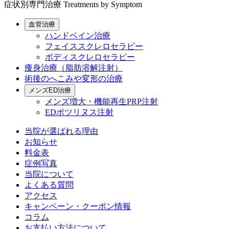
症状別専門治療
Treatments by Symptom
血管治療
ハンドベイン治療
フェイススクレロセラピー
ボディスクレロセラピー
痩身治療（脂肪溶解注射）
術後のへこみや変形の治療
メンズED治療
メンズ増大・機能再生PRP注射
EDボツリヌス注射
当院が選ばれる理由
お知らせ
料金表
症例写真
当院について
よくある質問
アクセス
キャンペーン・クーポン情報
コラム
お支払い方法について