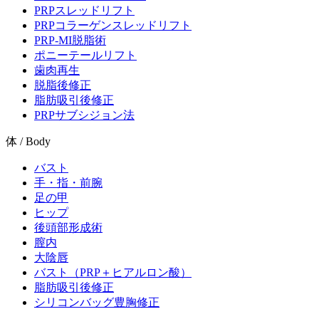
PRPスレッドリフト
PRPコラーゲンスレッドリフト
PRP-MI脱脂術
ポニーテールリフト
歯肉再生
脱脂後修正
脂肪吸引後修正
PRPサブシジョン法
体 / Body
バスト
手・指・前腕
足の甲
ヒップ
後頭部形成術
膣内
大陰唇
バスト（PRP＋ヒアルロン酸）
脂肪吸引後修正
シリコンバッグ豊胸修正