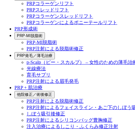
PRPコラーゲンリフト
PRPスレッドリフト
PRPコラーゲンスレッドリフト
PRPコラーゲンによるポニーテールリフト
PRP形成術
PRP-MI脱脂術
PRP-MI脱脂術
PRP注射による脱脂術修正
PRP発毛／薄毛治療
p-Scalp（ピー・スカルプ） – 女性のための薄毛治
光線療法
育毛サプリ
PRP注射による眉毛発毛
PRP + 肌治療
他院修正／術後修正
PRP注射による脱脂術修正
PRP注射によるフェイスライン・あご下のしぼう
しぼう吸引後修正
PRP注射によるシリコンバッグ豊胸修正
注入治療によるしこり・ふくらみ修正注射