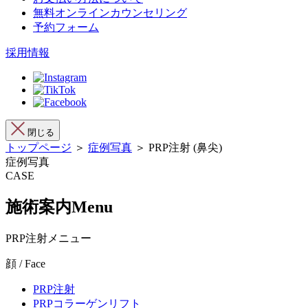
無料オンラインカウンセリング
予約フォーム
採用情報
閉じる
トップページ
＞
症例写真
＞ PRP注射 (鼻尖)
症例写真
CASE
施術案内
Menu
PRP注射メニュー
顔 / Face
PRP注射
PRPコラーゲンリフト