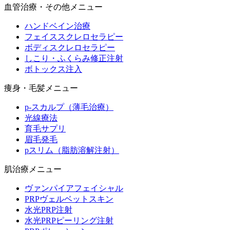
血管治療・その他メニュー
ハンドベイン治療
フェイススクレロセラピー
ボディスクレロセラピー
しこり・ふくらみ修正注射
ボトックス注入
痩身・毛髪メニュー
p-スカルプ（薄毛治療）
光線療法
育毛サプリ
眉毛発毛
pスリム（脂肪溶解注射）
肌治療メニュー
ヴァンパイアフェイシャル
PRPヴェルベットスキン
水光PRP注射
水光PRPピーリング注射