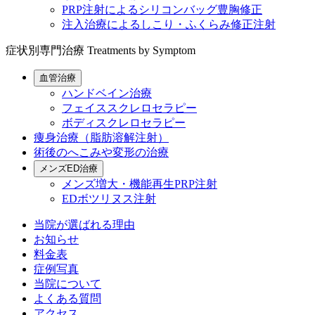
PRP注射によるシリコンバッグ豊胸修正
注入治療によるしこり・ふくらみ修正注射
症状別専門治療
Treatments by Symptom
血管治療
ハンドベイン治療
フェイススクレロセラピー
ボディスクレロセラピー
痩身治療（脂肪溶解注射）
術後のへこみや変形の治療
メンズED治療
メンズ増大・機能再生PRP注射
EDボツリヌス注射
当院が選ばれる理由
お知らせ
料金表
症例写真
当院について
よくある質問
アクセス