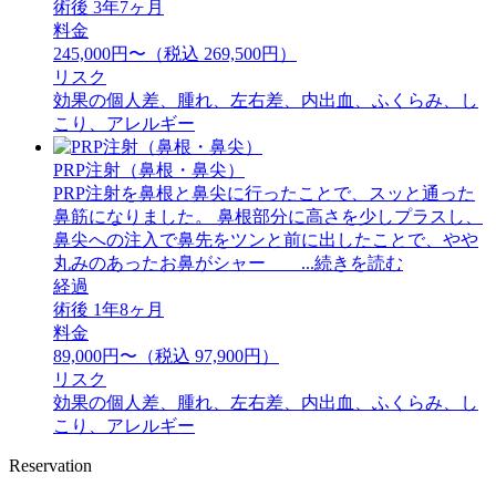
術後 3年7ヶ月
料金
245,000円〜（税込 269,500円）
リスク
効果の個人差、腫れ、左右差、内出血、ふくらみ、し
こり、アレルギー
PRP注射（鼻根・鼻尖）
PRP注射を鼻根と鼻尖に行ったことで、スッと通った
鼻筋になりました。 鼻根部分に高さを少しプラスし、
鼻尖への注入で鼻先をツンと前に出したことで、やや
丸みのあったお鼻がシャー ...続きを読む
経過
術後 1年8ヶ月
料金
89,000円〜（税込 97,900円）
リスク
効果の個人差、腫れ、左右差、内出血、ふくらみ、し
こり、アレルギー
Reservation