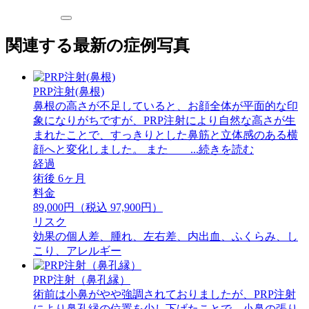
関連する最新の症例写真
PRP注射(鼻根)
鼻根の高さが不足していると、お顔全体が平面的な印
象になりがちですが、PRP注射により自然な高さが生
まれたことで、すっきりとした鼻筋と立体感のある横
顔へと変化しました。 また ...続きを読む
経過
術後 6ヶ月
料金
89,000円（税込 97,900円）
リスク
効果の個人差、腫れ、左右差、内出血、ふくらみ、し
こり、アレルギー
PRP注射（鼻孔縁）
術前は小鼻がやや強調されておりましたが、PRP注射
により鼻孔縁の位置を少し下げたことで、小鼻の張り