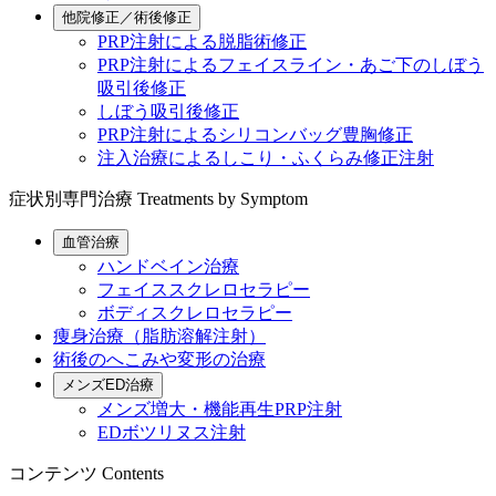
他院修正／術後修正
PRP注射による脱脂術修正
PRP注射によるフェイスライン・あご下のしぼう
吸引後修正
しぼう吸引後修正
PRP注射によるシリコンバッグ豊胸修正
注入治療によるしこり・ふくらみ修正注射
症状別専門治療
Treatments by Symptom
血管治療
ハンドベイン治療
フェイススクレロセラピー
ボディスクレロセラピー
痩身治療（脂肪溶解注射）
術後のへこみや変形の治療
メンズED治療
メンズ増大・機能再生PRP注射
EDボツリヌス注射
コンテンツ
Contents