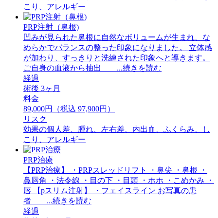
こり、アレルギー
PRP注射（鼻根)
凹みが見られた鼻根に自然なボリュームが生まれ、な
めらかでバランスの整った印象になりました。 立体感
が加わり、すっきりと洗練された印象へと導きます。
ご自身の血液から抽出 ...続きを読む
経過
術後 3ヶ月
料金
89,000円（税込 97,900円）
リスク
効果の個人差、腫れ、左右差、内出血、ふくらみ、し
こり、アレルギー
PRP治療
【PRP治療】 ・PRPスレッドリフト ・鼻尖 ・鼻根 ・
鼻唇角 ・法令線 ・目の下 ・目頭 ・ホホ ・こめかみ ・
唇 【pスリム注射】 ・フェイスライン お写真の患
者 ...続きを読む
経過