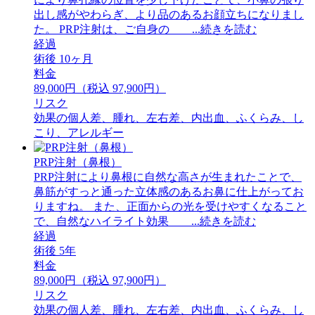
出し感がやわらぎ、より品のあるお顔立ちになりまし
た。 ⁡PRP注射は、ご自身の ...続きを読む
経過
術後 10ヶ月
料金
89,000円（税込 97,900円）
リスク
効果の個人差、腫れ、左右差、内出血、ふくらみ、し
こり、アレルギー
PRP注射（鼻根）
PRP注射により鼻根に自然な高さが生まれたことで、
鼻筋がすっと通った立体感のあるお鼻に仕上がってお
りますね。 また、正面からの光を受けやすくなること
で、自然なハイライト効果 ...続きを読む
経過
術後 5年
料金
89,000円（税込 97,900円）
リスク
効果の個人差、腫れ、左右差、内出血、ふくらみ、し