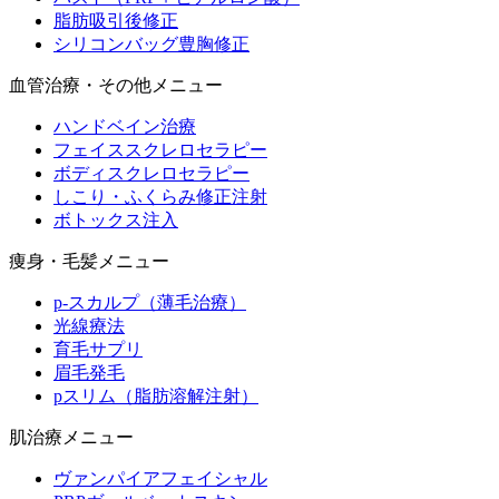
脂肪吸引後修正
シリコンバッグ豊胸修正
血管治療・その他メニュー
ハンドベイン治療
フェイススクレロセラピー
ボディスクレロセラピー
しこり・ふくらみ修正注射
ボトックス注入
痩身・毛髪メニュー
p-スカルプ（薄毛治療）
光線療法
育毛サプリ
眉毛発毛
pスリム（脂肪溶解注射）
肌治療メニュー
ヴァンパイアフェイシャル