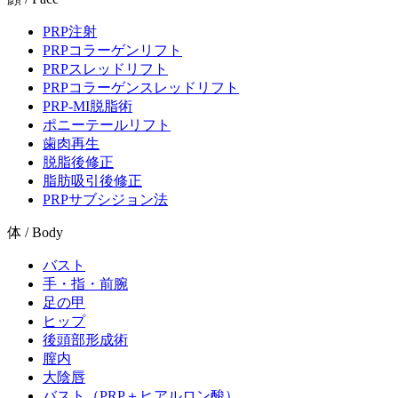
PRP注射
PRPコラーゲンリフト
PRPスレッドリフト
PRPコラーゲンスレッドリフト
PRP-MI脱脂術
ポニーテールリフト
歯肉再生
脱脂後修正
脂肪吸引後修正
PRPサブシジョン法
体 / Body
バスト
手・指・前腕
足の甲
ヒップ
後頭部形成術
膣内
大陰唇
バスト（PRP＋ヒアルロン酸）