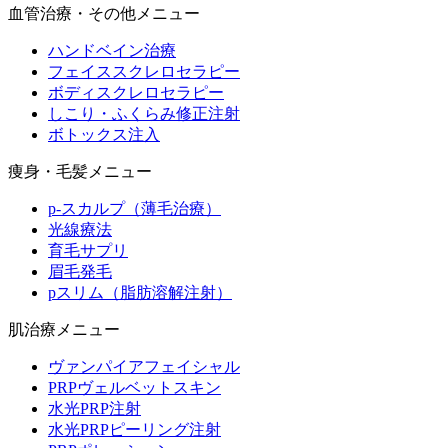
血管治療・その他メニュー
ハンドベイン治療
フェイススクレロセラピー
ボディスクレロセラピー
しこり・ふくらみ修正注射
ボトックス注入
痩身・毛髪メニュー
p-スカルプ（薄毛治療）
光線療法
育毛サプリ
眉毛発毛
pスリム（脂肪溶解注射）
肌治療メニュー
ヴァンパイアフェイシャル
PRPヴェルベットスキン
水光PRP注射
水光PRPピーリング注射