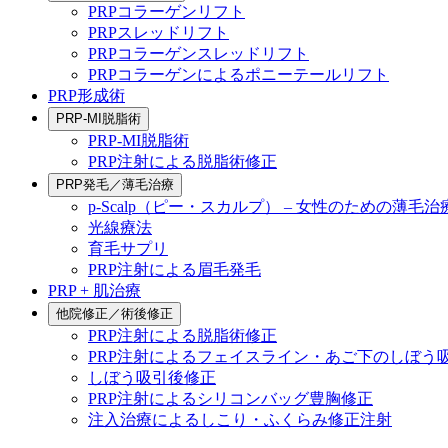
PRPコラーゲンリフト
PRPスレッドリフト
PRPコラーゲンスレッドリフト
PRPコラーゲンによるポニーテールリフト
PRP形成術
PRP-MI脱脂術
PRP-MI脱脂術
PRP注射による脱脂術修正
PRP発毛／薄毛治療
p-Scalp（ピー・スカルプ） – 女性のための薄毛治
光線療法
育毛サプリ
PRP注射による眉毛発毛
PRP + 肌治療
他院修正／術後修正
PRP注射による脱脂術修正
PRP注射によるフェイスライン・あご下のしぼう
しぼう吸引後修正
PRP注射によるシリコンバッグ豊胸修正
注入治療によるしこり・ふくらみ修正注射