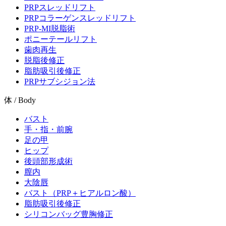
PRPスレッドリフト
PRPコラーゲンスレッドリフト
PRP-MI脱脂術
ポニーテールリフト
歯肉再生
脱脂後修正
脂肪吸引後修正
PRPサブシジョン法
体 / Body
バスト
手・指・前腕
足の甲
ヒップ
後頭部形成術
膣内
大陰唇
バスト（PRP＋ヒアルロン酸）
脂肪吸引後修正
シリコンバッグ豊胸修正