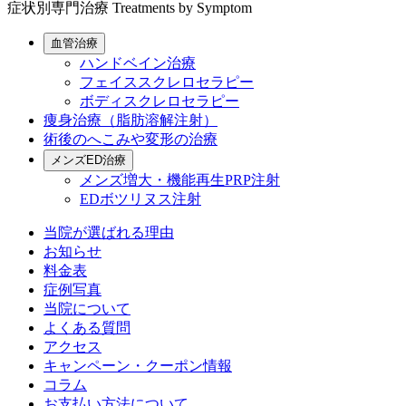
症状別専門治療
Treatments by Symptom
血管治療
ハンドベイン治療
フェイススクレロセラピー
ボディスクレロセラピー
痩身治療（脂肪溶解注射）
術後のへこみや変形の治療
メンズED治療
メンズ増大・機能再生PRP注射
EDボツリヌス注射
当院が選ばれる理由
お知らせ
料金表
症例写真
当院について
よくある質問
アクセス
キャンペーン・クーポン情報
コラム
お支払い方法について