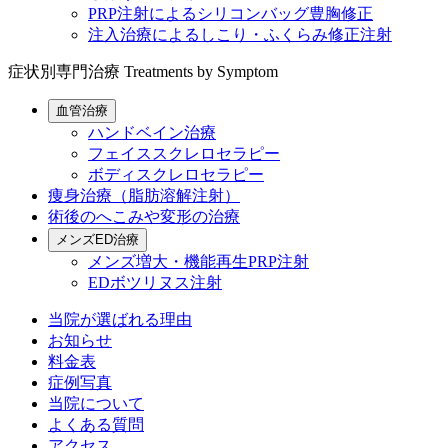
PRP注射によるシリコンバッグ豊胸修正
注入治療によるしこり・ふくらみ修正注射
症状別専門治療
Treatments by Symptom
血管治療
ハンドベイン治療
フェイススクレロセラピー
ボディスクレロセラピー
痩身治療（脂肪溶解注射）
術後のへこみや変形の治療
メンズED治療
メンズ増大・機能再生PRP注射
EDボツリヌス注射
当院が選ばれる理由
お知らせ
料金表
症例写真
当院について
よくある質問
アクセス