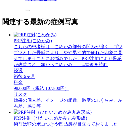
関連する最新の症例写真
PRP注射(こめかみ)
こちらの患者様は、こめかみ部分の凹みが強く、ゴツ
ゴツとした骨感により、やや男性的で疲れた印象に見
えてしまうことにお悩みでした。PRP注射により骨感
が改善され、額からこめかみ ...続きを読む
経過
術後 6ヶ月
料金
98,000円（税込 107,800円）
リスク
効果の個人差、イメージの相違、過度のふくらみ、左
右差、感染等
PRP注射（ひたいこめかみ丸み形成）
術前は額のボコつきや凹凸感が目立っておりました