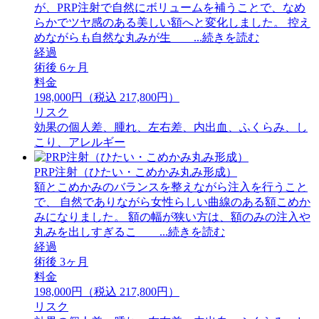
が、PRP注射で自然にボリュームを補うことで、なめ
らかでツヤ感のある美しい額へと変化しました。 ⁡控え
めながらも自然な丸みが生 ...続きを読む
経過
術後 6ヶ月
料金
198,000円（税込 217,800円）
リスク
効果の個人差、腫れ、左右差、内出血、ふくらみ、し
こり、アレルギー
PRP注射（ひたい・こめかみ丸み形成）
額とこめかみのバランスを整えながら注入を行うこと
で、 自然でありながら女性らしい曲線のある額こめか
みになりました。 額の幅が狭い方は、額のみの注入や
丸みを出しすぎるこ ...続きを読む
経過
術後 3ヶ月
料金
198,000円（税込 217,800円）
リスク