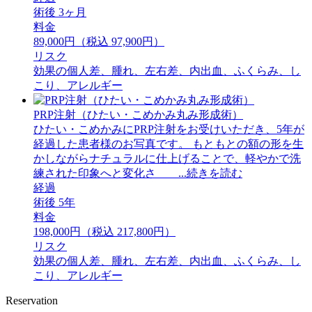
術後 3ヶ月
料金
89,000円（税込 97,900円）
リスク
効果の個人差、腫れ、左右差、内出血、ふくらみ、し
こり、アレルギー
PRP注射（ひたい・こめかみ丸み形成術）
ひたい・こめかみにPRP注射をお受けいただき、5年が
経過した患者様のお写真です。 もともとの額の形を生
かしながらナチュラルに仕上げることで、軽やかで洗
練された印象へと変化さ ...続きを読む
経過
術後 5年
料金
198,000円（税込 217,800円）
リスク
効果の個人差、腫れ、左右差、内出血、ふくらみ、し
こり、アレルギー
Reservation