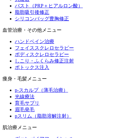
バスト（PRP＋ヒアルロン酸）
脂肪吸引後修正
シリコンバッグ豊胸修正
血管治療・その他メニュー
ハンドベイン治療
フェイススクレロセラピー
ボディスクレロセラピー
しこり・ふくらみ修正注射
ボトックス注入
痩身・毛髪メニュー
p-スカルプ（薄毛治療）
光線療法
育毛サプリ
眉毛発毛
pスリム（脂肪溶解注射）
肌治療メニュー