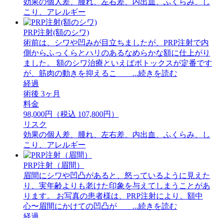
効果の個人差、腫れ、左右差、内出血、ふくらみ、し
こり、アレルギー
PRP注射(額のシワ)
術前は、シワや凹みが目立ちましたが、PRP注射で内
側からふっくらとハリのあるなめらかな額に仕上がり
ました。 額のシワ治療といえばボトックスが定番です
が、筋肉の動きを抑えるこ ...続きを読む
経過
術後 3ヶ月
料金
98,000円（税込 107,800円）
リスク
効果の個人差、腫れ、左右差、内出血、ふくらみ、し
こり、アレルギー
PRP注射（眉間）
眉間にシワや凹凸があると、怒っているように見えた
り、実年齢よりも老けた印象を与えてしまうことがあ
ります。 お写真の患者様は、PRP注射により、額中
心〜眉間にかけての凹凸が ...続きを読む
経過