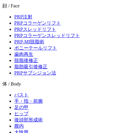
顔 / Face
PRP注射
PRPコラーゲンリフト
PRPスレッドリフト
PRPコラーゲンスレッドリフト
PRP-MI脱脂術
ポニーテールリフト
歯肉再生
脱脂後修正
脂肪吸引後修正
PRPサブシジョン法
体 / Body
バスト
手・指・前腕
足の甲
ヒップ
後頭部形成術
膣内
大陰唇