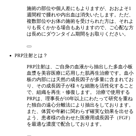
施術の部位や個人差にもよりますが、おおよそ1
週間程で腫れや内出血は消失いたします。ただ、
複数部位やお体の施術を受けられた方は、それよ
りも長くかかる場合もありますので、ご心配な方
は長めにダウンタイム期間をお取りください。
PRP注射とは？
PRP注射は、ご自身の血液から抽出した多血小板
血漿を美容医療に応用した肌再生治療です。血小
板の内部には天然の成長因子が多量に含まれてお
り、その成長因子が様々な細胞を活性化すること
で、組織を再生・修復します。 治療で使用する
PRPは、理事長が10年以上にわたって研究を重ね
た独自の遠心分離法により抽出をしております。
また、体質や年齢に関わらず確実な効果を出せる
よう、患者様の合わせた医療用成長因子（FGF）
を最適な濃度で配合しております。